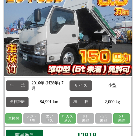
2016年 (H28年) 7
小型
年 式
サ イ ズ
月
84,991 km
2,000 kg
走行距離
積 載
ラジ・
エア
排ガス
8ｔ
7.5ｔ
5ｔ
車検付
リモ
サス
適合
未満
未満
未満
12919
商品番号