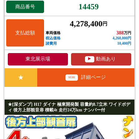
14459
商品番号
4,278,400
円
支払総額
388
車両価格
万円
税込価格
4,268,000円
諸費用
10,400円
▲
東北展示場
動画あり
★
詳細ページ
MORE
★[深ダンプ] H17 ダイナ 極東開発製 容量約8.7立米 ワイドボデ
ィ 後方上部観音扉 積載4t 走行24万km ナンバー付