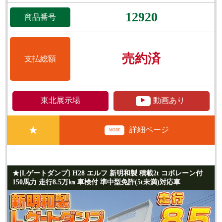
12920
商品番号
売約済
支払総額
▲
東北展示場
動画あり
★
詳細ページ
MORE
★[Lゲートダンプ] H28 エルフ 新明和製 積載2t コボレーン付
150馬力 走行8.5万㎞ 車検付 準中型免許(5t未満)対応車