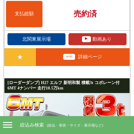
売約済
支払総額
▲
北関東展示場
動画あり
★
詳細ページ
MORE
[ローダーダンプ] H27 エルフ 新明和製 積載3t コボレーン付
6MT 4ナンバー 走行10.5万km
絞込み検索
(絞込・形状・サイズ・展示場など)