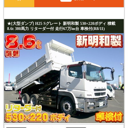
★[大型ダンプ] H25 Sグレート 新明和製 530×220ボディ 積載
8.6t 380馬力 リターダー付 走行67万㎞台 車検付(R8/11)