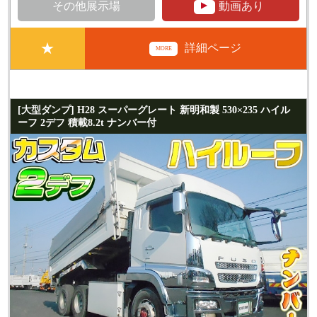
▲
その他展示場
動画あり
★
詳細ページ
MORE
[大型ダンプ] H28 スーパーグレート 新明和製 530×235 ハイル
ーフ 2デフ 積載8.2t ナンバー付