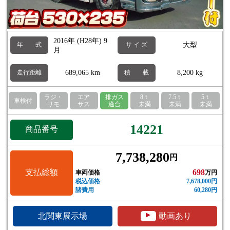
2016年 (H28年) 9
大型
年 式
サ イ ズ
月
689,065 km
8,200 kg
走行距離
積 載
ラジ・
エア
排ガス
8ｔ
7.5ｔ
5ｔ
車検付
リモ
サス
適合
未満
未満
未満
14221
商品番号
7,738,280
円
支払総額
698
車両価格
万円
税込価格
7,678,000円
諸費用
60,280円
▲
北関東展示場
動画あり