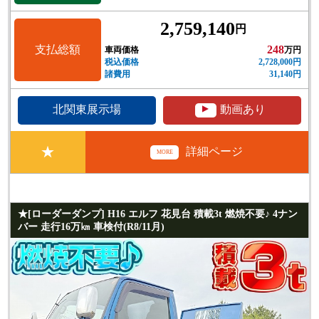
2,759,140
円
支払総額
248
車両価格
万円
税込価格
2,728,000円
諸費用
31,140円
▲
北関東展示場
動画あり
★
詳細ページ
MORE
★[ローダーダンプ] H16 エルフ 花見台 積載3t 燃焼不要♪ 4ナン
バー 走行16万㎞ 車検付(R8/11月)