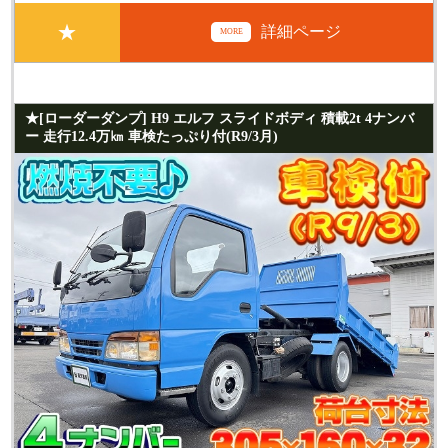
★
詳細ページ
MORE
★[ローダーダンプ] H9 エルフ スライドボディ 積載2t 4ナンバ
ー 走行12.4万㎞ 車検たっぷり付(R9/3月)