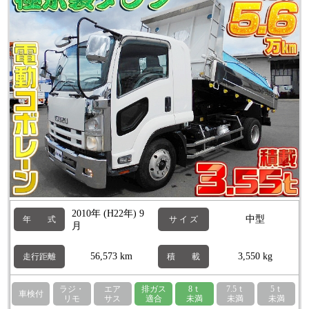
2010年 (H22年) 9
中型
年 式
サ イ ズ
月
56,573 km
3,550 kg
走行距離
積 載
ラジ・
エア
排ガス
8ｔ
7.5ｔ
5ｔ
車検付
リモ
サス
適合
未満
未満
未満