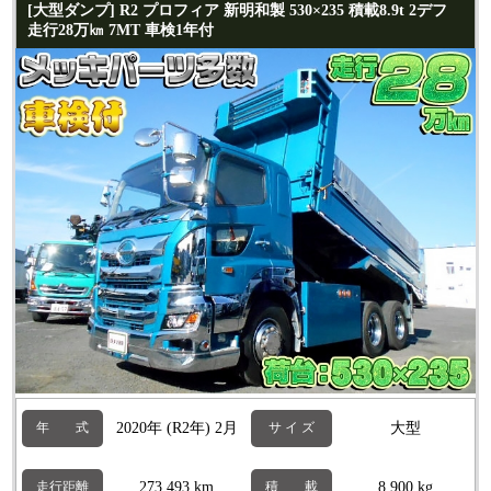
[大型ダンプ] R2 プロフィア 新明和製 530×235 積載8.9t 2デフ
走行28万㎞ 7MT 車検1年付
2020年 (R2年) 2月
大型
年 式
サ イ ズ
273,493 km
8,900 kg
走行距離
積 載