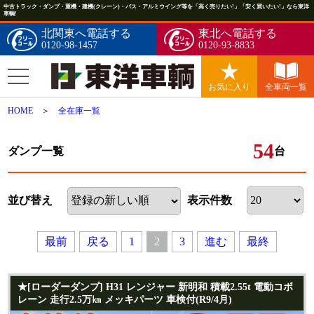
中古トラック・ダンプ・重機・建機(クレーン)・バス・アルミウイング等を「高く売りたい!」「安く買いたい!」なら東洋
車輌!
北関東へ電話する
東北へ電話する
0120-98-1457
0120-93-8833
お気に入り
全車両一覧
HOME
＞
全在庫一覧
54
ダンプ一覧
台
並び替え
表示件数
最前
戻る
進む
最終
1
2
3
★[ローダーダンプ] H31 レンジャー 新明和 積載2.55t 電動コボ
レーン 走行2.5万㎞ メッキパーツ 車検付(R9/4月)