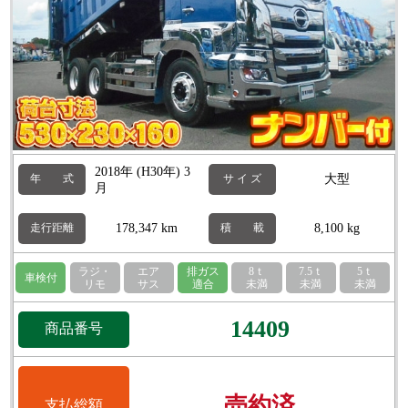
2018年 (H30年) 3
大型
年 式
サ イ ズ
月
178,347 km
8,100 kg
走行距離
積 載
ラジ・
エア
排ガス
8ｔ
7.5ｔ
5ｔ
車検付
リモ
サス
適合
未満
未満
未満
14409
商品番号
売約済
支払総額