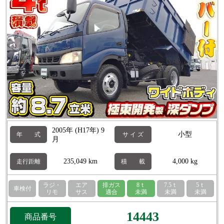
2005年 (H17年) 9
小型
年 式
サ イ ズ
月
235,049 km
4,000 kg
走行距離
積 載
ラジ・
エア
排ガス
8ｔ
7.5ｔ
5ｔ
車検付
リモ
サス
適合
未満
未満
未満
14443
商品番号