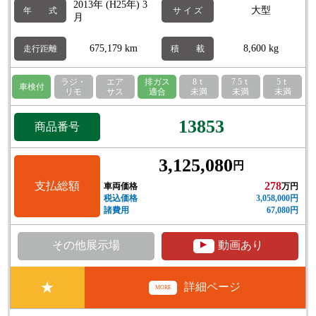
2013年 (H25年) 3
大型
年 式
サ イ ズ
月
675,179 km
8,600 kg
走行距離
積 載
ラジ・
エア
排ガス
8ｔ
7.5ｔ
5ｔ
車検付
リモ
サス
適合
未満
未満
未満
13853
商品番号
3,125,080
円
支払総額
278
車両価格
万円
税込価格
3,058,000円
諸費用
67,080円
▲
その他展示場
動画あり
★
詳細ページ
MORE