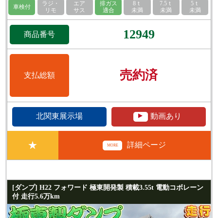
ラジ・
エア
排ガス
8ｔ
7.5ｔ
5ｔ
車検付
リモ
サス
適合
未満
未満
未満
12949
商品番号
売約済
支払総額
▲
北関東展示場
動画あり
★
詳細ページ
MORE
[ダンプ] H22 フォワード 極東開発製 積載3.55t 電動コボレーン
付 走行5.6万km