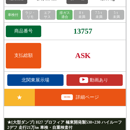
ラジ・
エア
排ガス
8ｔ
7.5ｔ
5ｔ
車検付
リモ
サス
適合
未満
未満
未満
13757
商品番号
ASK
支払総額
▲
北関東展示場
動画あり
★
詳細ページ
MORE
★[大型ダンプ] H27 プロフィア 極東開発製530×230 ハイルーフ
2デフ 走行21万㎞ 車検・自重検査付