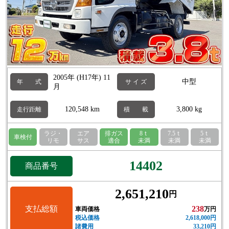
2005年 (H17年) 11
中型
年 式
サ イ ズ
月
120,548 km
3,800 kg
走行距離
積 載
ラジ・
エア
排ガス
8ｔ
7.5ｔ
5ｔ
車検付
リモ
サス
適合
未満
未満
未満
14402
商品番号
2,651,210
円
支払総額
238
車両価格
万円
税込価格
2,618,000円
諸費用
33,210円