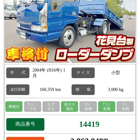
2004年 (H16年) 1
小型
年 式
サ イ ズ
月
160,359 km
3,000 kg
走行距離
積 載
ラジ・
エア
排ガス
8ｔ
7.5ｔ
5ｔ
車検付
リモ
サス
適合
未満
未満
未満
14419
商品番号