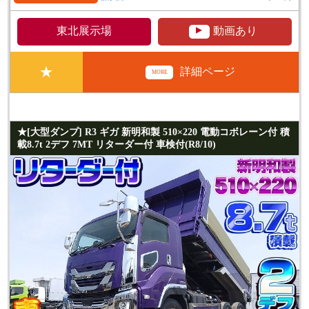
▲
東北展示場
動画あり
★
詳細ページ
MORE
★[大型ダンプ] R3 ギガ 新明和製 510×220 電動コボレーン付 積
載8.7t 2デフ 7MT リターダー付 車検付(R8/10)