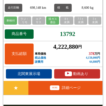
698,148 km
8,600 kg
走行距離
積 載
ラジ・
エア
排ガス
8ｔ
7.5ｔ
5ｔ
車検付
リモ
サス
適合
未満
未満
未満
13792
商品番号
4,222,880
円
支払総額
378
車両価格
万円
税込価格
4,158,000円
諸費用
64,880円
▲
北関東展示場
動画あり
★
詳細ページ
MORE