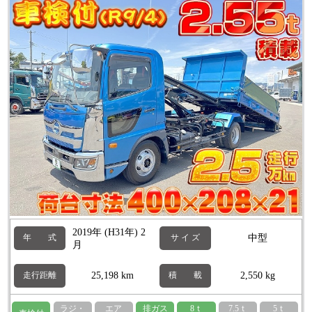
2019年 (H31年) 2
中型
年 式
サ イ ズ
月
25,198 km
2,550 kg
走行距離
積 載
ラジ・
エア
排ガス
8ｔ
7.5ｔ
5ｔ