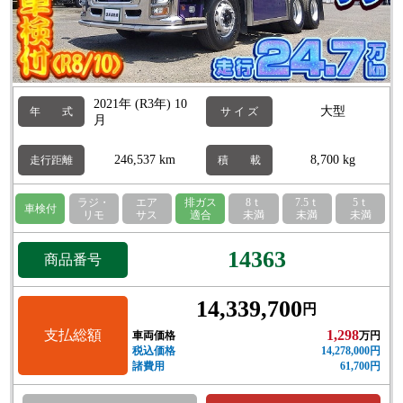
2021年 (R3年) 10
大型
年 式
サ イ ズ
月
246,537 km
8,700 kg
走行距離
積 載
ラジ・
エア
排ガス
8ｔ
7.5ｔ
5ｔ
車検付
リモ
サス
適合
未満
未満
未満
14363
商品番号
14,339,700
円
支払総額
1,298
車両価格
万円
税込価格
14,278,000円
諸費用
61,700円