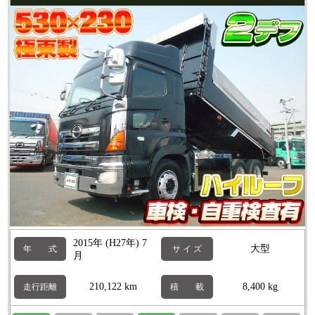
2015年 (H27年) 7
大型
年 式
サ イ ズ
月
210,122 km
8,400 kg
走行距離
積 載