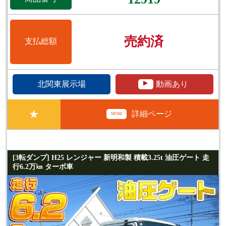
売約済
支払総額
▲
北関東展示場
動画あり
★
詳細ページ
MORE
[3転ダンプ] H25 レンジャー 新明和製 積載3.25t 油圧ゲート 走
行6.2万㎞ ターボ車