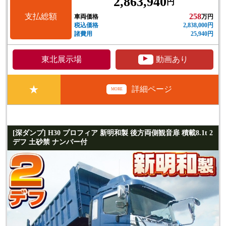
2,863,940
円
支払総額
258
車両価格
万円
税込価格
2,838,000円
諸費用
25,940円
▲
東北展示場
動画あり
★
詳細ページ
MORE
[深ダンプ] H30 プロフィア 新明和製 後方両側観音扉 積載8.1t 2
デフ 土砂禁 ナンバー付