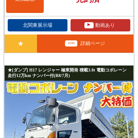
▲
北関東展示場
動画あり
★
詳細ページ
MORE
★[ダンプ] H17 レンジャー 極東開発 積載3.8t 電動コボレーン
走行12万km ナンバー付(R8/7月)