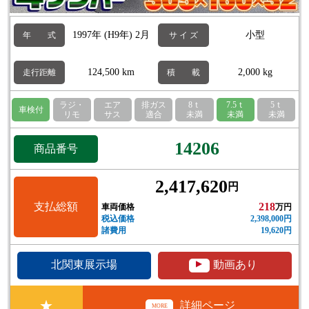
1997年 (H9年) 2月
小型
年 式
サ イ ズ
124,500 km
2,000 kg
走行距離
積 載
ラジ・
エア
排ガス
8ｔ
7.5ｔ
5ｔ
車検付
リモ
サス
適合
未満
未満
未満
14206
商品番号
2,417,620
円
支払総額
218
車両価格
万円
税込価格
2,398,000円
諸費用
19,620円
▲
北関東展示場
動画あり
★
詳細ページ
MORE