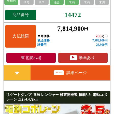
車検付
リモ
サス
適合
未満
未満
未満
14472
商品番号
7,814,900
円
支払総額
708
車両価格
万円
税込価格
7,788,000円
諸費用
26,900円
▲
東北展示場
動画あり
★
詳細ページ
MORE
[Lゲートダンプ] H29 レンジャー 極東開発製 積載3.5t 電動コボ
レーン 走行4.4万km