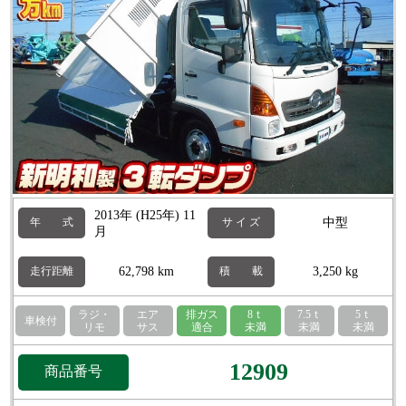
2013年 (H25年) 11
中型
年 式
サ イ ズ
月
62,798 km
3,250 kg
走行距離
積 載
ラジ・
エア
排ガス
8ｔ
7.5ｔ
5ｔ
車検付
リモ
サス
適合
未満
未満
未満
12909
商品番号