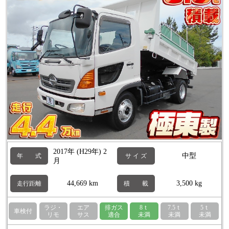
2017年 (H29年) 2
中型
年 式
サ イ ズ
月
44,669 km
3,500 kg
走行距離
積 載
ラジ・
エア
排ガス
8ｔ
7.5ｔ
5ｔ
車検付
リモ
サス
適合
未満
未満
未満