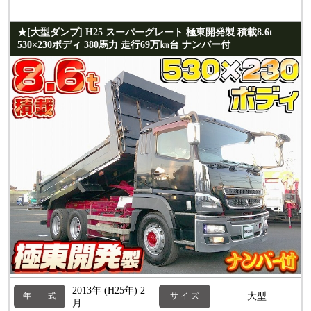
★[大型ダンプ] H25 スーパーグレート 極東開発製 積載8.6t
530×230ボディ 380馬力 走行69万㎞台 ナンバー付
2013年 (H25年) 2
大型
年 式
サ イ ズ
月