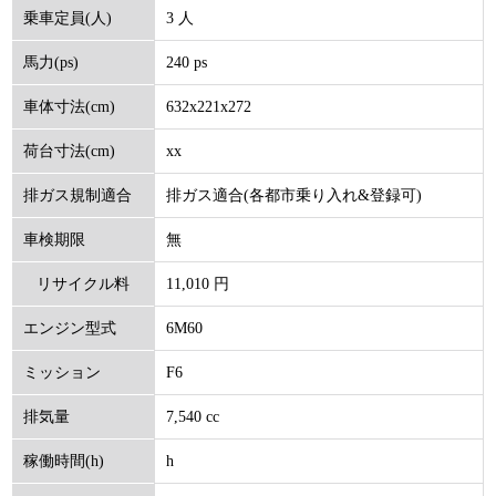
3 人
乗車定員(人)
240 ps
馬力(ps)
632x221x272
車体寸法(cm)
xx
荷台寸法(cm)
排ガス適合(各都市乗り入れ&登録可)
排ガス規制適合
無
車検期限
11,010 円
リサイクル料
6M60
エンジン型式
(円)
F6
ミッション
7,540 cc
排気量
h
稼働時間(h)