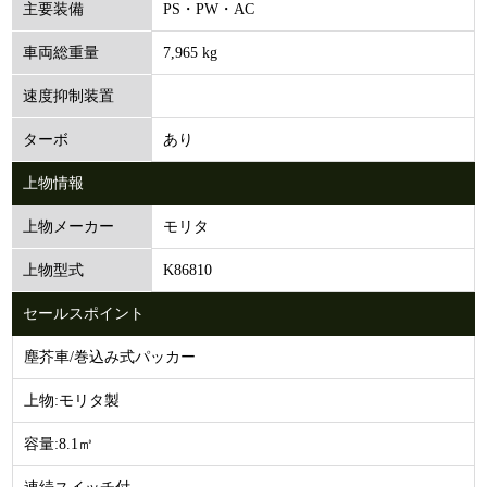
PS・PW・AC
主要装備
7,965 kg
車両総重量
速度抑制装置
あり
ターボ
上物情報
モリタ
上物メーカー
K86810
上物型式
セールスポイント
塵芥車/巻込み式パッカー
上物:モリタ製
容量:8.1㎥