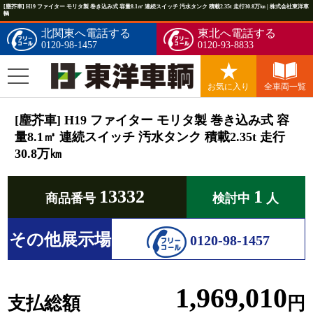
[塵芥車] H19 ファイター モリタ製 巻き込み式 容量8.1㎥ 連続スイッチ 汚水タンク 積載2.35t 走行30.8万㎞ | 株式会社東洋車
輌
北関東へ電話する
東北へ電話する
0120-98-1457
0120-93-8833
お気に入り
全車両一覧
[塵芥車] H19 ファイター モリタ製 巻き込み式 容
量8.1㎥ 連続スイッチ 汚水タンク 積載2.35t 走行
30.8万㎞
13332
1
商品番号
検討中
人
その他展示場
0120-98-1457
1,969,010
支払総額
円