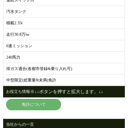
連続スイッチ付
汚水タンク
積載2.35t
走行30.8万㎞
6速ミッション
240馬力
排ガス適合(各都市登録&乗り入れ可)
中型限定(総重量8t未満)免許
※↓↓ボタンを押すと拡大します。↓↓
お役立ち情報
免許について
当社からの一言