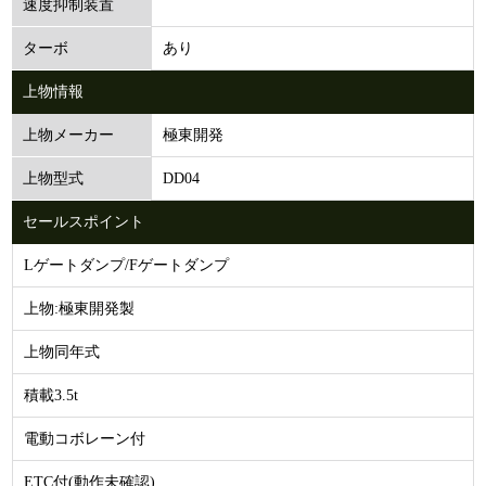
速度抑制装置
あり
ターボ
上物情報
極東開発
上物メーカー
DD04
上物型式
セールスポイント
Lゲートダンプ/Fゲートダンプ
上物:極東開発製
上物同年式
積載3.5t
電動コボレーン付
ETC付(動作未確認)