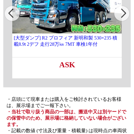
[大型ダンプ] R2 プロフィア 新明和製 530×235 積
★
載8.9t 2デフ 走行28万㎞ 7MT 車検1年付
積載
ン
ASK
・店頭にて現車または購入をご検討されているお客様
は、展示場までご一報下さい。
・当社で取り扱う商品の一部は、搬送中又は別ヤードで
の保管中のため、展示場に格納していない場合がござい
ます。
・記載の数値 (寸法及び重量・積載量) は現時点の車両状