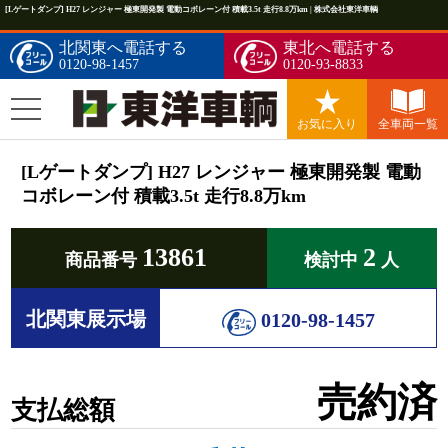
[Lゲートダンプ] H27 レンジャー 極東開発製 電動コボレーン付 積載3.5t 走行8.8万km | 株式会社東洋車輌
北関東へ電話する
東北へ電話する
0120-98-1457
0120-93-8833
お気に入り
全車両一覧
[Lゲートダンプ] H27 レンジャー 極東開発製 電動
コボレーン付 積載3.5t 走行8.8万km
13861
2
商品番号
検討中
人
北関東展示場
0120-98-1457
売約済
支払総額