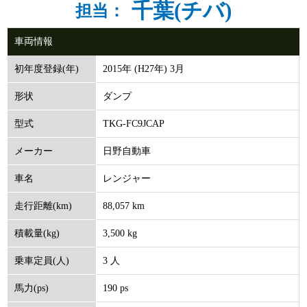
千葉(チバ)
担当：
車両情報
2015年 (H27年) 3月
初年度登録(年)
ダンプ
形状
TKG-FC9JCAP
型式
日野自動車
メーカー
レンジャー
車名
88,057 km
走行距離(km)
3,500 kg
積載量(kg)
3 人
乗車定員(人)
190 ps
馬力(ps)