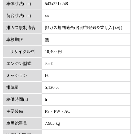
543x221x248
車体寸法(cm)
xx
荷台寸法(cm)
排ガス規制適合(各都市登録&乗り入れ可)
排ガス規制適合
無
車検期限
10,400 円
リサイクル料
J05E
エンジン型式
(円)
F6
ミッション
5,120 cc
排気量
h
稼働時間(h)
PS・PW・AC
主要装備
7,985 kg
車両総重量