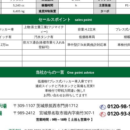
5,240 cc
稼働時間
h
主要装備
PS
6,405 kg
速度抑制装置
ターボ
セールスポイント
sales point
上物:富士重工業(フジマイテ
パッカー車
容量:4.2立米
プレス式
ィー)
イッチ有
汚水タンク有
低価格車両
積載2
排ガス適合(各都市乗り入れ&
12万㎞
準中型(7.5t未満)免許対応車
車検付(R5
登録可)
当社からの一言
One point advice
低価格!!プレス式パッカー車入庫です!!
連続スイッチと汚水タンクと装備も充実!!
車検付で即戦力間違い無し!!
お問い合わせお待ちしてます!!
示場
〒309-1107 茨城県筑西市門井1712
0120-98-
場
〒989-2412 宮城県名取市堀内字南竹307-1
0120-93-
営業時間：9時～18時【 土祝も営業中 】