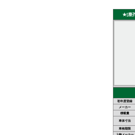
★[塵
初年度登録
メーカー
積載量
車体寸法
車検期限
上物メーカー