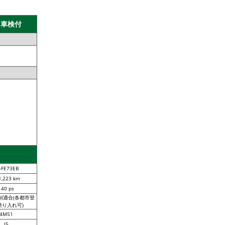
 車検付
-FE73EB
1,223 km
140 ps
制適合(各都市登
乗り入れ可)
4M51
I5