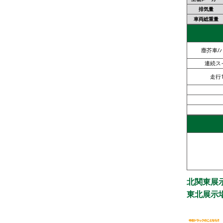
排気量
車両総重量
塵芥車/
連続ス
走行
北関東展
東北展示