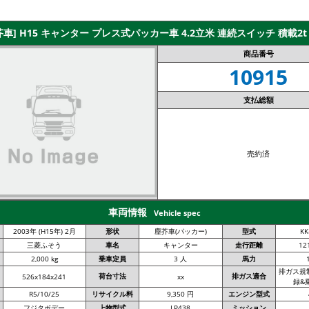
芥車] H15 キャンター プレス式パッカー車 4.2立米 連続スイッチ 積載2t
商品番号
10915
支払総額
売約済
車両情報
Vehicle spec
2003年 (H15年) 2月
形状
塵芥車(パッカー)
型式
KK
三菱ふそう
車名
キャンター
走行距離
12
2,000 kg
乗車定員
3 人
馬力
排ガス規
荷台寸法
排ガス適合
526x184x241
xx
録&
R5/10/25
リサイクル料
9,350 円
エンジン型式
フジタボデー
上物型式
LP438
ミッション