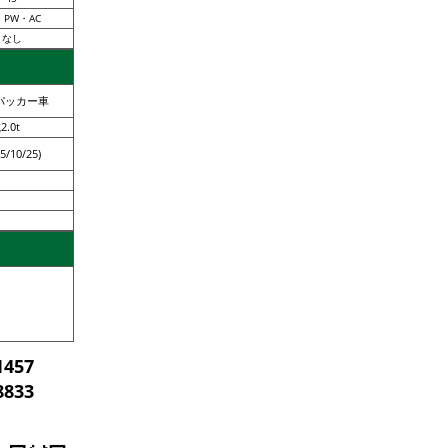
・PW・AC
なし
パッカー車
.0t
/10/25)
1457
8833