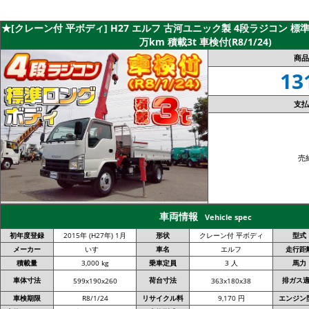
★[クレーン付 平ボディ] H27 エルフ 古河ユニック製 4段ラジコン 標準
万km 積載3t 車検付(R8/1/24)
商品
13
支払
売
車両情報
Vehicle spec
初年度登録
2015年 (H27年) 1月
形状
クレーン付 平ボディ
型式
メーカー
いすゞ
車名
エルフ
走行距
積載量
3,000 kg
乗車定員
3 人
馬力
車体寸法
荷台寸法
排ガス
599x190x260
363x180x38
車検期限
R8/1/24
リサイクル料
9,170 円
エンジン