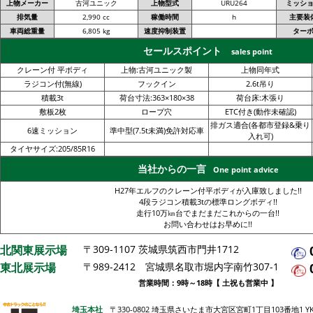
上物メーカー
古河ユニック
上物型式
URU264
ミッシ
排気量
2,990 cc
稼働時間
h
主要装
車両総重量
6,805 kg
速度抑制装置
ター
セールスポイント
sales point
クレーン付 平ボディ
上物:古河ユニック製
上物同年式
ラジコン付(無線)
フックイン
2.6t吊り
積載3t
荷台寸法:363×180×38
荷台床:木張り
敷板2枚
ロープ穴
ETC付き(動作未確認)
排ガス適合(各都市登録&乗り
6速ミッション
準中型(7.5t未満)免許対応車
入れ可)
タイヤサイズ:205/85R16
当社からの一言
One point advice
H27年エルフのクレーン付平ボディが入庫致しました!!
4段ラジコン積載3tの標準ロングボディ!!
走行10万㎞台でまだまだこれからの一台!!
お問い合わせはお早めに!!
北関東展示場
〒309-1107 茨城県筑西市門井1712
東北展示場
〒989-2412 宮城県名取市堀内字南竹307-1
営業時間：9時～18時【 土祝も営業中 】
埼玉本社
〒330-0802 埼玉県さいたま市大宮区宮町1丁目103番地1 Y