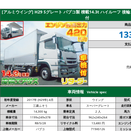
[アルミウイング] H29 Sグレート パブコ製 積載14.3t ハイルーフ 後
付
商品
13
支払
売
車両情報
Vehicle spec
初年度登録
2017年 (H29年) 4月
形状
ウイング
型式
メーカー
三菱ふそう
車名
スーパーグレート
走行距
積載量
14,300 kg
乗車定員
2 人
馬力
車体寸法
1199x249x378
荷台寸法
962x240x264
排ガス
車検期限
R8/5/28
リサイクル料
13,480 円
エンジン
上物メーカー
パブコ
上物型式
719A5126
ミッシ