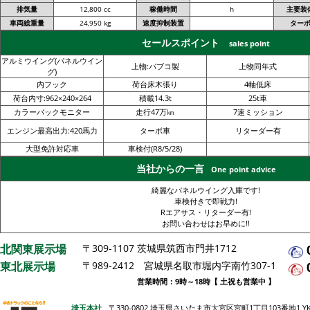
排気量
12,800 cc
稼働時間
h
主要装
車両総重量
24,950 kg
速度抑制装置
ター
セールスポイント
sales point
アルミウイング(パネルウイン
上物:パブコ製
上物同年式
グ)
内フック
荷台床木張り
4軸低床
荷台内寸:962×240×264
積載14.3t
25t車
カラーバックモニター
走行47万㎞
7速ミッション
エンジン最高出力:420馬力
ターボ車
リターダー有
大型免許対応車
車検付(R8/5/28)
当社からの一言
One point advice
綺麗なパネルウイング入庫です!
車検付きで即戦力!
Rエアサス・リターダー有!
お問い合わせはお早めに!!
北関東展示場
〒309-1107 茨城県筑西市門井1712
東北展示場
〒989-2412 宮城県名取市堀内字南竹307-1
営業時間：9時～18時【 土祝も営業中 】
埼玉本社
〒330-0802 埼玉県さいたま市大宮区宮町1丁目103番地1 Y