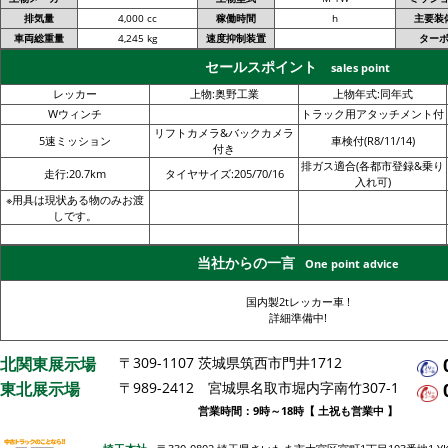
排気量
4,000 cc
稼働時間
h
主要装
車両総重量
4,245 kg
速度抑制装置
ター
セールスポイント
sales point
レッカー
上物:奥野工業
上物年式:同年式
Wウィンチ
トラック用アタッチメント付
リフトカメラ&バックカメラ
5速ミッション
車検付(R8/11/14)
付き
排ガス適合(各都市登録&乗り
走行:20.7km
タイヤサイズ:205/70/16
入れ可)
※用具は現状ある物のみお渡
しです。
当社からの一言
One point advice
国内製2tレッカー車 !
詳細準備中!
北関東展示場
〒309-1107 茨城県筑西市門井1712
東北展示場
〒989-2412 宮城県名取市堀内字南竹307-1
営業時間：9時～18時【 土祝も営業中 】