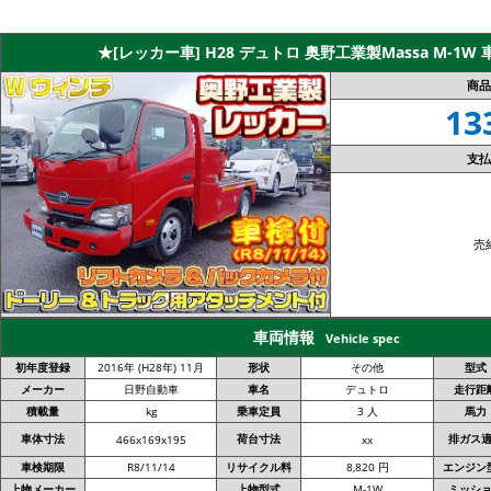
★[レッカー車] H28 デュトロ 奥野工業製Massa M-1W 車
商品
13
支払
売
車両情報
Vehicle spec
初年度登録
2016年 (H28年) 11月
形状
その他
型式
メーカー
日野自動車
車名
デュトロ
走行距
積載量
kg
乗車定員
3 人
馬力
車体寸法
荷台寸法
排ガス
466x169x195
xx
車検期限
R8/11/14
リサイクル料
8,820 円
エンジン
上物メーカー
上物型式
M-1W
ミッシ