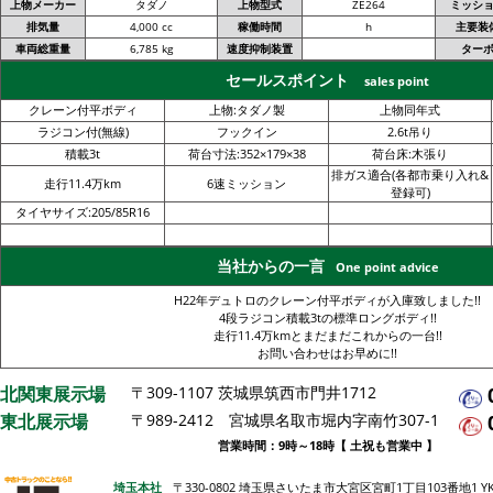
上物メーカー
タダノ
上物型式
ZE264
ミッシ
排気量
4,000 cc
稼働時間
h
主要装
車両総重量
6,785 kg
速度抑制装置
ター
セールスポイント
sales point
クレーン付平ボディ
上物:タダノ製
上物同年式
ラジコン付(無線)
フックイン
2.6t吊り
積載3t
荷台寸法:352×179×38
荷台床:木張り
排ガス適合(各都市乗り入れ&
走行11.4万km
6速ミッション
登録可)
タイヤサイズ:205/85R16
当社からの一言
One point advice
H22年デュトロのクレーン付平ボディが入庫致しました!!
4段ラジコン積載3tの標準ロングボディ!!
走行11.4万kmとまだまだこれからの一台!!
お問い合わせはお早めに!!
北関東展示場
〒309-1107 茨城県筑西市門井1712
東北展示場
〒989-2412 宮城県名取市堀内字南竹307-1
営業時間：9時～18時【 土祝も営業中 】
埼玉本社
〒330-0802 埼玉県さいたま市大宮区宮町1丁目103番地1 Y