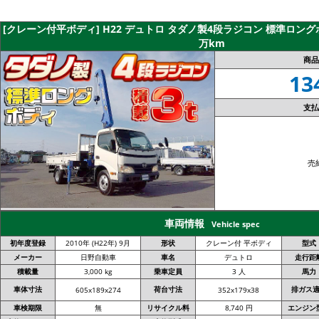
[クレーン付平ボディ] H22 デュトロ タダノ製4段ラジコン 標準ロングボデ
万km
商品
13
支払
売
車両情報
Vehicle spec
初年度登録
2010年 (H22年) 9月
形状
クレーン付 平ボディ
型式
メーカー
日野自動車
車名
デュトロ
走行距
積載量
3,000 kg
乗車定員
3 人
馬力
車体寸法
荷台寸法
排ガス
605x189x274
352x179x38
車検期限
無
リサイクル料
8,740 円
エンジン