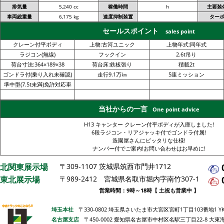
排気量
5,240 cc
稼働時間
h
主要装
車両総重量
6,175 kg
速度抑制装置
ター
セールスポイント
sales point
クレーン付平ボディ
上物:古河ユニック
上物年式:同年式
ラジコン(無線)
フックイン
2.6t吊り
荷台寸法:364×189×38
荷台床:鉄板張り
積載2t
ゴンドラ付(乗り入れ未確認)
走行9.1万㎞
5速ミッション
準中型(7.5t未満)免許対応車
当社からの一言
One point advice
H13 キャンター クレーン付平ボディが入庫しました!
6段ラジコン・リアジャッキ付でゴンドラ付属!
造園屋さんにピッタリな仕様!
ナンバー付でご案内!お問い合わせはお早めに!
北関東展示場
〒309-1107 茨城県筑西市門井1712
東北展示場
〒989-2412 宮城県名取市堀内字南竹307-1
営業時間：9時～18時【 土祝も営業中 】
埼玉本社
〒330-0802 埼玉県さいたま市大宮区宮町1丁目103番地1 Y
名古屋支店
〒450-0002 愛知県名古屋市中村区名駅三丁目22-8 大東