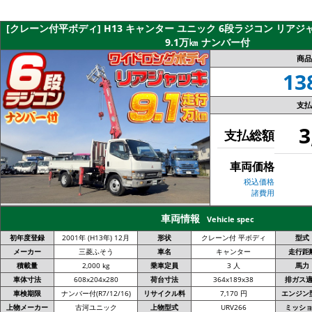
[クレーン付平ボディ] H13 キャンター ユニック 6段ラジコン リアジ
9.1万㎞ ナンバー付
商品
13
支払
3
支払総額
車両価格
税込価格
諸費用
車両情報
Vehicle spec
初年度登録
2001年 (H13年) 12月
形状
クレーン付 平ボディ
型式
メーカー
三菱ふそう
車名
キャンター
走行距
積載量
2,000 kg
乗車定員
3 人
馬力
車体寸法
608x204x280
荷台寸法
364x189x38
排ガス
車検期限
ナンバー付(R7/12/16)
リサイクル料
7,170 円
エンジン
上物メーカー
古河ユニック
上物型式
URV266
ミッシ