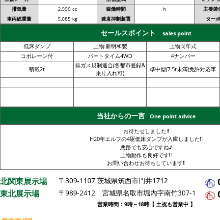
排気量
2,990 cc
稼働時間
h
主要装
車両総重量
5,085 kg
速度抑制装置
ター
セールスポイント
sales point
低床ダンプ
上物:新明和製
上物同年式
コボレーン付
パートタイム4WD
4ナンバー
排ガス規制適合(各都市登録&
積載2t
準中型(7.5t未満)免許対応車
乗り入れ可)
当社からの一言
One point advice
お待たせしました!!
H20年エルフの4駆低床ダンプが入庫しました!!
悪路でも安心ですね♪
上物動作も良好です!!
お問い合わせお待ちしています!!
北関東展示場
〒309-1107 茨城県筑西市門井1712
東北展示場
〒989-2412 宮城県名取市堀内字南竹307-1
営業時間：9時～18時【 土祝も営業中 】