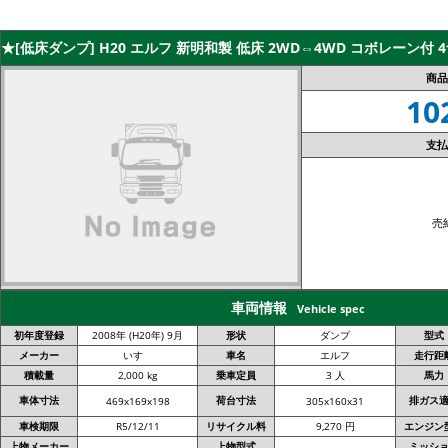
★[低床ダンプ] H20 エルフ 新明和製 低床 2WD⇔4WD コボレーン付 
商品
10
支払
売
車両情報
Vehicle spec
初年度登録
2008年 (H20年) 9月
形状
ダンプ
型式
メーカー
いすゞ
車名
エルフ
走行距
積載量
2,000 kg
乗車定員
3 人
馬力
車体寸法
荷台寸法
排ガス
469x169x198
305x160x31
車検期限
R5/12/11
リサイクル料
9,270 円
エンジン
上物メーカー
上物型式
ミッシ