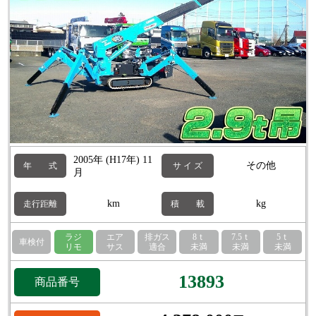
2005年 (H17年) 11
その他
年 式
サ イ ズ
月
km
kg
走行距離
積 載
ラジ
エア
排ガス
8ｔ
7.5ｔ
5ｔ
車検付
リモ
サス
適合
未満
未満
未満
13893
商品番号