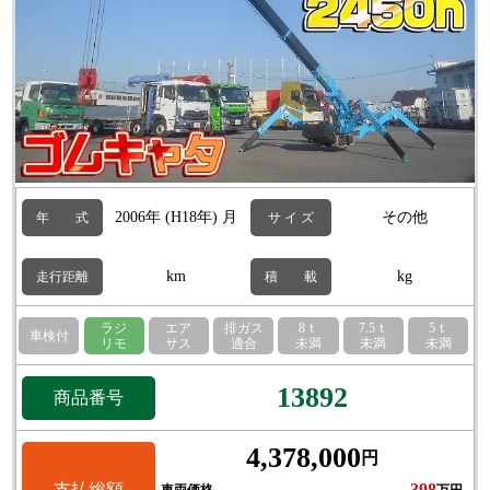
2006年 (H18年) 月
その他
年 式
サ イ ズ
km
kg
走行距離
積 載
ラジ
エア
排ガス
8ｔ
7.5ｔ
5ｔ
車検付
リモ
サス
適合
未満
未満
未満
13892
商品番号
4,378,000
円
支払総額
398
車両価格
万円