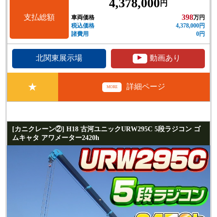
4,378,000
円
支払総額
398
車両価格
万円
税込価格
4,378,000円
諸費用
0円
▲
北関東展示場
動画あり
★
詳細ページ
MORE
[カニクレーン②] H18 古河ユニックURW295C 5段ラジコン ゴ
ムキャタ アワメーター2420h