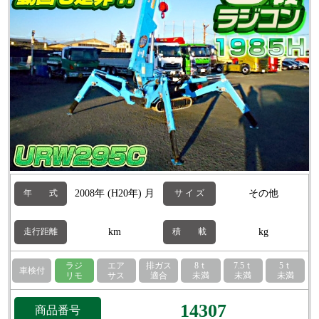
2008年 (H20年) 月
その他
年 式
サ イ ズ
km
kg
走行距離
積 載
ラジ
エア
排ガス
8ｔ
7.5ｔ
5ｔ
車検付
リモ
サス
適合
未満
未満
未満
14307
商品番号