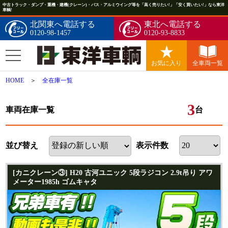
中古トラック・ダンプ・重機・建機(クレーン)・バス・アルミウイング等を「高く売りたい!」「安く買いたい!」なら東洋
車輌!
北関東へ電話する
東北へ電話する
0120-98-1457
0120-93-8833
お気に入り
全車両一覧
HOME
＞
全在庫一覧
3
車両在庫一覧
台
並び替え
表示件数
[カニクレーン③] H20 古河ユニック 5段ラジコン 2.9t吊り アワ
メーター1985h ゴムキャタ