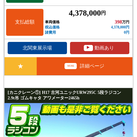
4,378,000
円
支払総額
398
車両価格
万円
税込価格
4,378,000円
諸費用
0円
▲
北関東展示場
動画あり
★
詳細ページ
MORE
[カニクレーン①] H17 古河ユニックURW295C 5段ラジコン
2.9t吊 ゴムキャタ アワメーター2465h