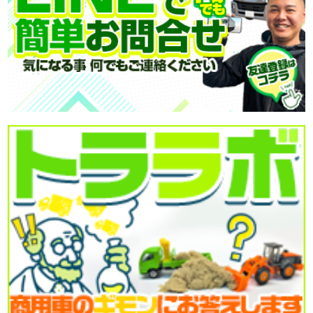
力強い走りと高い積載力で、さまざまな現場で活躍する一台
をご紹介!
本日も安全運転・ご安全に!
お問合せの際にはHPを見たとお伝え頂くとスムーズです。
【商品番号:14363】
営業担当:高橋
2026-08-03
8月スタートしました!!
今日も元気に頑張りましょう!
●本日ご紹介車両●
【商品番号:14523】アルミバン H28 デュトロ 日本フルハーフ
製 標準ロングボディ ラッシングレール2段
☎0120-93-8833 営業担当:鎌田
「HP見て」とお伝えいただけるとスムーズです❗
2026-07-31
喉が渇いたと感じる前にこまめな水分補給をしましょう!
皆さん今日も一日ご安全に‼