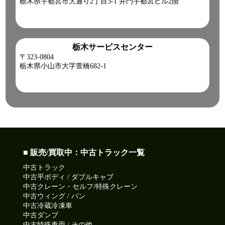
栃木県宇都宮市大通り2丁目3-1 井門宇都宮ビル2階
2026-07-17
湿った空気の影響を受けて蒸し暑いです。
今日も元気に頑張りましょう!
栃木サービスセンター
●本日ご紹介車両●
〒323-0804
【商品番号:14488】クレーン付 平ボディ H15 コンドル 4段ブ
栃木県小山市大字萱橋682-1
ーム ラジコン(無線) フックイン 差し違い&リアジャッキ
☎0120-93-8833 営業担当:鎌田
「HP見て」とお伝えいただけるとスムーズです❗
2026-07-16
午後は天気の急変にご注意!
皆さん今日も一日ご安全に‼
■ 販売/買取中：中古トラック一覧
●本日ご紹介車両●
中古トラック
【商品番号:14291】高所作業車 H23 デュトロ アイチコーポレ
中古平ボディ / ダブルキャブ
ーション製 電工仕様 FRPバケット サブバッテリー仕様
中古クレーン・セルフ/特殊クレーン
☎0120-93-8833 営業担当:児玉
中古ウィング / バン
「HP見て」とお伝えいただけるとスムーズです❗
中古冷蔵冷凍車
中古ダンプ
中古特殊車両 / その他