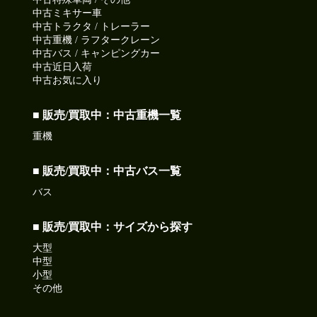
2026-07-15
中古ミキサー車
気温上昇35℃超えるかも!!
中古トラクタ / トレーラー
今日も元気に頑張りましょう!
中古重機 / ラフタークレーン
中古バス / キャンピングカー
●本日ご紹介車両●
中古近日入荷
【商品番号:14237】高所作業車 H18 デュトロ アイチコーポレ
中古お気に入り
ーション製 地上高22.1m 自動格納機能 首振りバケット
☎0120-98-1457 営業担当:阿部
■ 販売/買取中：中古重機一覧
「HP見て」とお伝えいただけるとスムーズです❗
重機
2026-07-13
■ 販売/買取中：中古バス一覧
今日は明治19年に日本標準時の基準を東経135度に制定され
た日
バス
皆さん今日も一日ご安全に‼
●本日ご紹介車両●
■ 販売/買取中：サイズから探す
【商品番号:14407】アルミブロック平ボディ H27 クオン 2デ
大型
フ 積載13.4t アオリ5方開 後輪エアサス
中型
☎0120-93-8833 営業担当:眞籠
小型
「HP見て」とお伝えいただけるとスムーズです❗
その他