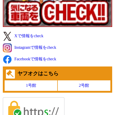
【商品番号:14480】アルミブロック 平ボディ H18 レンジャー
増トン 2デフ シートキャリア付 リターダー付
☎0120-98-1457 営業担当:千葉
「HP見て」とお伝えいただけるとスムーズです❗
2026-07-28
Xで情報をcheck
雨が降っていたりやんだりで湿気が多いです。
今日も元気に頑張りましょう!
Instagramで情報をcheck
●本日ご紹介車両●
【商品番号:14238】簡易クレーン付 平ボディ H11 キャンター
Facebookで情報をcheck
古河ユニック製 4段ブーム ラジコン(無線) 2.2t吊り
☎0120-93-8833 営業担当:眞籠
ヤフオクはこちら
「HP見て」とお伝えいただけるとスムーズです❗
1号館
2号館
2026-07-27
今週も元気にスタートしました。
天気は急な雷雨があるかも!?
●本日ご紹介車両●
【商品番号:14460】トレーラーセット H20 ギガ PTO付 東急