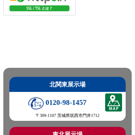
製 傾斜台車 傾斜角度 34°/39.5°/45.5°
☎0120-98-1457 営業担当:遠山
「HP見て」とお伝えいただけるとスムーズです❗
2026-07-24
下館祇園祭が始まりました!
今日も元気に頑張りましょう!
●本日ご紹介車両●
【商品番号:14419】ローダーダンプ H16 エルフ 花見台製 積
載3t アオリ3方開 燃焼不要♪
☎0120-93-8833 営業担当:児玉
「HP見て」とお伝えいただけるとスムーズです❗
北関東展示場
2026-07-23
0120-98-1457
突然の天気の急変にご注意ください。
皆さん今日も一日ご安全に‼
〒309-1107 茨城県筑西市門井1712
●本日ご紹介車両●
【商品番号:14399】クレーン付 平ボディ H14 エルフ 古河ユ
ニック製 3段ブーム ラジコン付(無線) フックイン
東北展示場