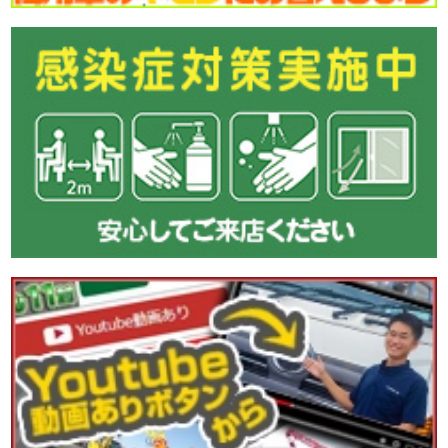
●本日ご紹介車両●
【商品番号:14496】格納PG付アルミウイング H29 クオン パ
ブコ製 4軸低床 ラッシングレール3段 極東開発製格納PG付
☎0120-98-1457 営業担当:高橋
「HP見て」とお伝えいただけるとスムーズです❗
2026-07-30
本日も暑くなりそうです。
今日も元気に頑張りましょう!
●本日ご紹介車両●
【商品番号:14459】Lゲートダンプ H29 レンジャー 極東開発
製 積載3.5t 電動コボレーン 走行4.4万km
☎0120-93-8833 営業担当:眞籠
「HP見て」とお伝えいただけるとスムーズです❗
2026-07-29
メッキやステンレスパーツがステキな
こちらの車両をピックアップ(ノ*˙˘˙)ノ =͟͟͞͞♡ブォン
●本日ご紹介車両●