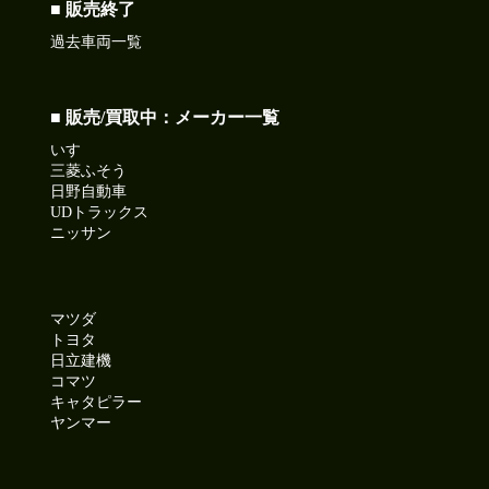
2026-07-10
■ 販売終了
本日は納豆の日!ねばねば食べて暑さを乗り切ろう!
過去車両一覧
今日も元気に頑張りましょう!
●本日ご紹介車両●
【商品番号:14282】ローダーダンプ H27 デュトロ 花見台製
■ 販売/買取中：メーカー一覧
積載3.75t ワイドボディ コボレーン付
いすゞ
☎0120-98-1457 営業担当:中島
三菱ふそう
「HP見て」とお伝えい+ただけるとスムーズです❗
日野自動車
UDトラックス
ニッサン
2026-07-09
久々に晴れて暑くなるようです。
今日も元気に頑張りましょう!
マツダ
●本日ご紹介車両●
トヨタ
【商品番号:14379】バス H10 エアロミディ 26人乗り 自動折
日立建機
れ戸ドア モケットシート リクライニング
コマツ
☎0120-93-8833 営業担当:児玉
キャタピラー
「HP見て」とお伝えいただけるとスムーズです❗
ヤンマー
2026-07-08