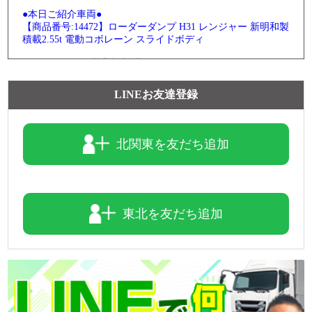
●本日ご紹介車両●
【商品番号:14472】ローダーダンプ H31 レンジャー 新明和製
積載2.55t 電動コボレーン スライドボディ
☎0120-93-8833 営業担当:児玉
「HP見て」とお伝えいただけるとスムーズです❗
LINEお友達登録
2026-08-05
魅力的なこちらの車両をピックアップ(ノ*˙˘˙)ノ =͟͟͞͞♡ブォン
北関東を友だち追加
●本日ご紹介車両●
【商品番号:14292】PG付アルミウイング H30 レンジャー ト
ランテックス製 積載2.6t 6.3mボディ 後輪エアサス
☎0120-98-1457 営業担当:中島
東北を友だち追加
「HP見て」とお伝えいただけるとスムーズです❗
2026-08-04
今日は「橋の日」
橋が人や街をつなぐように、ダンプも建設現場やインフラ整
備を支えています。