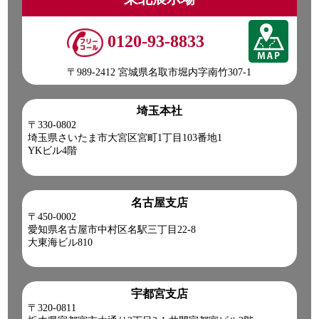
☎0120-98-1457 営業担当:伊藤
「HP見て」とお伝えいただけるとスムーズです❗
0120-93-8833
2026-07-22
〒989-2412 宮城県名取市堀内字南竹307-1
現場で活躍間違いナシな
こちらの車両をピックアップ(ノ*˙˘˙)ノ =͟͟͞͞♡ブォン
埼玉本社
●本日ご紹介車両●
〒330-0802
【商品番号:14155】クレーン付 平ボディ H12 ダイナ タダノ
埼玉県さいたま市大宮区宮町1丁目103番地1
製 4段ブーム フックイン 差し違いアウトリガー
YKビル4階
☎0120-93-8833 営業担当:眞籠
「HP見て」とお伝えいただけるとスムーズです❗
名古屋支店
2026-07-21
〒450-0002
愛知県名古屋市中村区名駅三丁目22-8
猛暑日の現場は、いつも以上に安全第一。水分・塩分補給と
大東海ビル810
こまめな休憩を心掛け、無理をせず一日を乗り切りましょう!
皆さま、ご安全に。
【本日ご紹介車両】
H30 デュトロ クレーン付ハイジャッキセルフ!
宇都宮支店
【商品番号:14191】
〒320-0811
0120-98-1457 営業担当:阿部