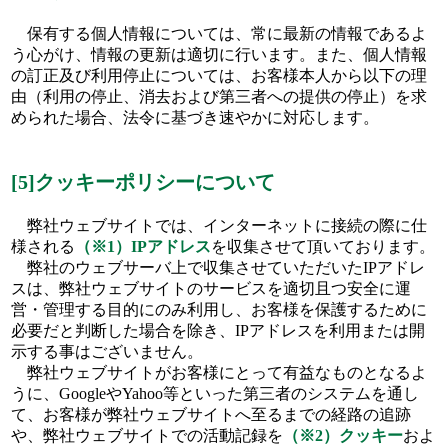
保有する個人情報については、常に最新の情報であるよ
う心がけ、情報の更新は適切に行います。また、個人情報
の訂正及び利用停止については、お客様本人から以下の理
由（利用の停止、消去および第三者への提供の停止）を求
められた場合、法令に基づき速やかに対応します。
[5]クッキーポリシーについて
弊社ウェブサイトでは、インターネットに接続の際に仕
様される
（※1）IPアドレス
を収集させて頂いております。
弊社のウェブサーバ上で収集させていただいたIPアドレ
スは、弊社ウェブサイトのサービスを適切且つ安全に運
営・管理する目的にのみ利用し、お客様を保護するために
必要だと判断した場合を除き、IPアドレスを利用または開
示する事はございません。
弊社ウェブサイトがお客様にとって有益なものとなるよ
うに、GoogleやYahoo等といった第三者のシステムを通し
て、お客様が弊社ウェブサイトへ至るまでの経路の追跡
や、弊社ウェブサイトでの活動記録を
（※2）クッキー
およ