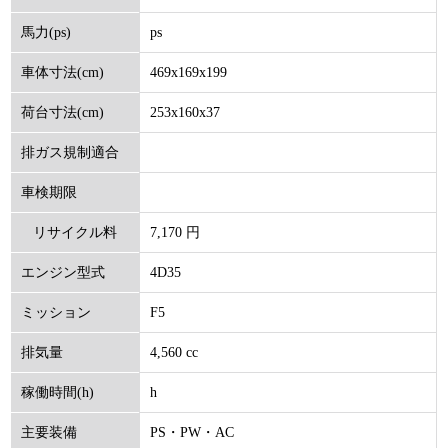
ps
馬力(ps)
469x169x199
車体寸法(cm)
253x160x37
荷台寸法(cm)
排ガス規制適合
車検期限
7,170 円
リサイクル料
4D35
エンジン型式
(円)
F5
ミッション
4,560 cc
排気量
h
稼働時間(h)
PS・PW・AC
主要装備