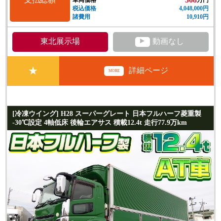
税込価格
4,048,000円
諸費用
10,910円
▲
東北展示場
動画なし
★
詳細ページ
MORE
[冷凍ウイング] H28 スーパーグレート 日本フルハーフ菱重製
-30℃設定 4軸低床 後輪エアサス 積載12.4t 走行77.9万km