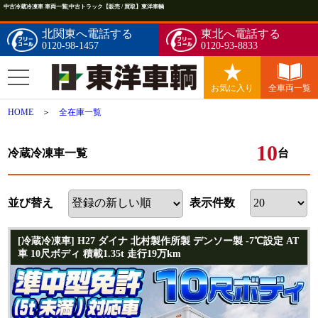
中古冷蔵冷凍車 車両一覧|中古トラック【販売 / 買取】東洋車輌
北関東へ電話する
東北へ電話する
0120-98-1457
0120-93-8833
お気に入り
全車両一覧
HOME
＞
全在庫一覧
10
冷蔵冷凍車一覧
台
並び替え
表示件数
[冷蔵冷凍車] H27 ダイナ 北村製作所製 デンソー製 -7℃設定 AT
車 10尺ボディ 積載1.35t 走行19万km