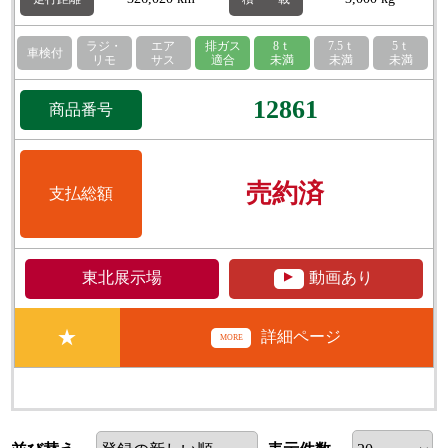
ラジ・
エア
排ガス
8ｔ
7.5ｔ
5ｔ
車検付
リモ
サス
適合
未満
未満
未満
12861
商品番号
売約済
支払総額
▲
東北展示場
動画あり
★
詳細ページ
MORE