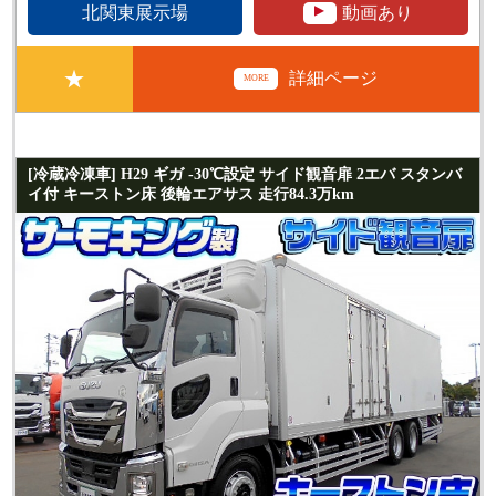
▲
北関東展示場
動画あり
★
詳細ページ
MORE
[冷蔵冷凍車] H29 ギガ -30℃設定 サイド観音扉 2エバ スタンバ
イ付 キーストン床 後輪エアサス 走行84.3万km