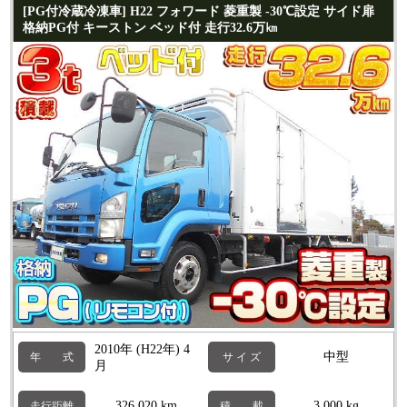
[PG付冷蔵冷凍車] H22 フォワード 菱重製 -30℃設定 サイド扉
格納PG付 キーストン ベッド付 走行32.6万㎞
2010年 (H22年) 4
中型
年 式
サ イ ズ
月
326,020 km
3,000 kg
走行距離
積 載