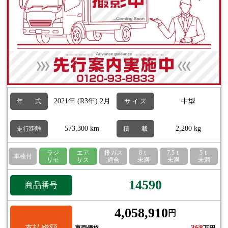
2021年 (R3年) 2月
中型
年 式
サ イ ズ
573,300 km
2,200 kg
走行距離
積 載
ラジ
エア
排ガス
8ｔ
7.5ｔ
5ｔ
車検付
リモ
サス
適合
未満
未満
未満
14590
商品番号
4,058,910
円
支払総額
368
車両価格
万円