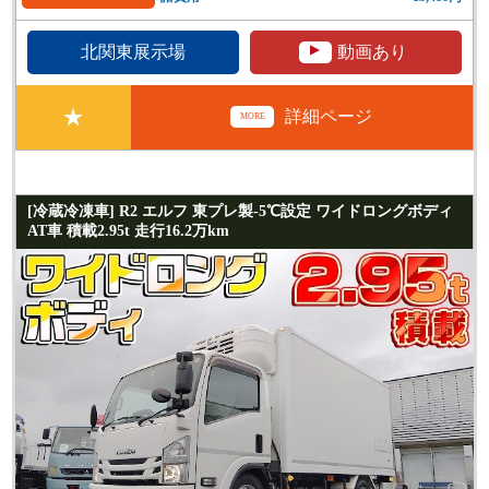
▲
北関東展示場
動画あり
★
詳細ページ
MORE
[冷蔵冷凍車] R2 エルフ 東プレ製-5℃設定 ワイドロングボディ
AT車 積載2.95t 走行16.2万km