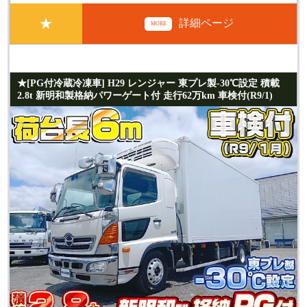
★
詳細ページ
MORE
★[PG付冷蔵冷凍車] H29 レンジャー 東プレ製-30℃設定 積載
2.8t 新明和製格納パワーゲート付 走行62万km 車検付(R9/1)