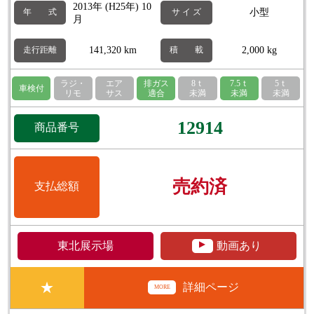
2013年 (H25年) 10
小型
年 式
サ イ ズ
月
141,320 km
2,000 kg
走行距離
積 載
ラジ・
エア
排ガス
8ｔ
7.5ｔ
5ｔ
車検付
リモ
サス
適合
未満
未満
未満
12914
商品番号
売約済
支払総額
▲
東北展示場
動画あり
★
詳細ページ
MORE