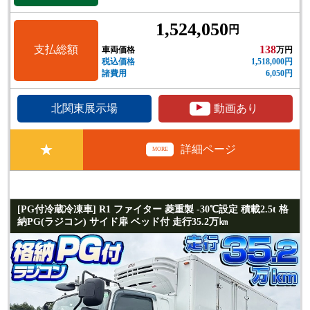
1,524,050
円
支払総額
138
車両価格
万円
税込価格
1,518,000円
諸費用
6,050円
▲
北関東展示場
動画あり
★
詳細ページ
MORE
[PG付冷蔵冷凍車] R1 ファイター 菱重製 -30℃設定 積載2.5t 格
納PG(ラジコン) サイド扉 ベッド付 走行35.2万㎞