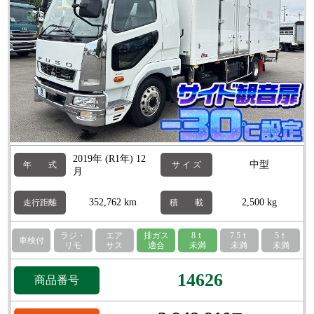
2019年 (R1年) 12
中型
年 式
サ イ ズ
月
352,762 km
2,500 kg
走行距離
積 載
ラジ・
エア
排ガス
8ｔ
7.5ｔ
5ｔ
車検付
リモ
サス
適合
未満
未満
未満
14626
商品番号