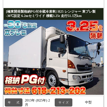
[極東開発製格納PG付冷蔵冷凍車] H25 レンジャー 東プレ製
-30℃設定 6.2mセミワイド 積載3.25t 走行51.3万km
2013年 (H25年) 2
中型
年 式
サ イ ズ
月