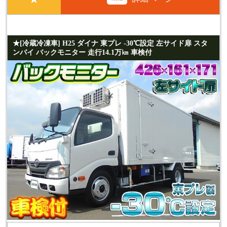
★[冷蔵冷凍車] H25 ダイナ 東プレ -30℃設定 左サイド扉 スタ
ンバイ バックモニター 走行14.1万㎞ 車検付