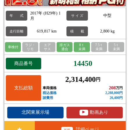
2017年 (H29年) 1
中型
年 式
サ イ ズ
月
619,817 km
2,800 kg
走行距離
積 載
ラジ・
エア
排ガス
8ｔ
7.5ｔ
5ｔ
車検付
リモ
サス
適合
未満
未満
未満
14450
商品番号
2,314,400
円
支払総額
208
車両価格
万円
税込価格
2,288,000円
諸費用
26,400円
▲
北関東展示場
動画あり
★
詳細ページ
MORE