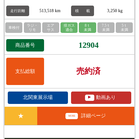
513,518 km
3,250 kg
走行距離
積 載
ラジ・
エア
排ガス
8ｔ
7.5ｔ
5ｔ
車検付
リモ
サス
適合
未満
未満
未満
12904
商品番号
売約済
支払総額
▲
北関東展示場
動画あり
★
詳細ページ
MORE