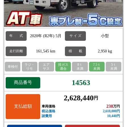
2020年 (R2年) 5月
小型
年 式
サ イ ズ
161,545 km
2,950 kg
走行距離
積 載
ラジ・
エア
排ガス
8ｔ
7.5ｔ
5ｔ
車検付
リモ
サス
適合
未満
未満
未満
14563
商品番号
2,628,440
円
支払総額
238
車両価格
万円
税込価格
2,618,000円
諸費用
10,440円