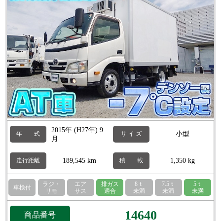
2015年 (H27年) 9
小型
年 式
サ イ ズ
月
189,545 km
1,350 kg
走行距離
積 載
ラジ・
エア
排ガス
8ｔ
7.5ｔ
5ｔ
車検付
リモ
サス
適合
未満
未満
未満
14640
商品番号