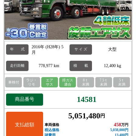
2016年 (H28年) 5
大型
年 式
サ イ ズ
月
778,977 km
12,400 kg
走行距離
積 載
ラジ・
エア
排ガス
8ｔ
7.5ｔ
5ｔ
車検付
リモ
サス
適合
未満
未満
未満
14581
商品番号
5,051,480
円
支払総額
458
車両価格
万円
税込価格
5,038,000円
諸費用
13,480円