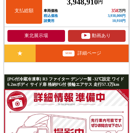
3,948,910
円
支払総額
358
車両価格
万円
税込価格
3,938,000円
諸費用
10,910円
▲
東北展示場
動画あり
★
詳細ページ
MORE
[PG付冷蔵冷凍車] R3 ファイター デンソー製 -32℃設定 ワイド
6.2mボディ サイド扉 格納PG付 後輪エアサス 走行57.3万km