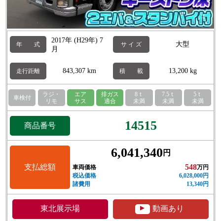
2017年 (H29年) 7
大型
年 式
サ イ ズ
月
843,307 km
13,200 kg
走行距離
積 載
ラジ・
エア
排ガス
8ｔ
7.5ｔ
5ｔ
車検付
リモ
サス
適合
未満
未満
未満
14515
商品番号
6,041,340
円
支払総額
548
車両価格
万円
税込価格
6,028,000円
諸費用
13,340円
▲
東北展示場
動画あり