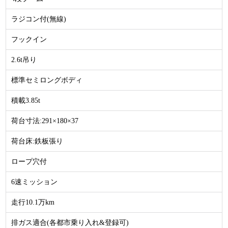
ラジコン付(無線)
フックイン
2.6t吊り
標準セミロングボディ
積載3.85t
荷台寸法:291×180×37
荷台床:鉄板張り
ロープ穴付
6速ミッション
走行10.1万km
排ガス適合(各都市乗り入れ&登録可)