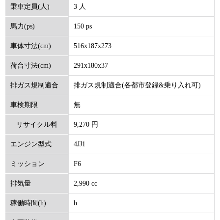
3 人
乗車定員(人)
150 ps
馬力(ps)
516x187x273
車体寸法(cm)
291x180x37
荷台寸法(cm)
排ガス規制適合(各都市登録&乗り入れ可)
排ガス規制適合
無
車検期限
9,270 円
リサイクル料
4JJ1
エンジン型式
(円)
F6
ミッション
2,990 cc
排気量
h
稼働時間(h)