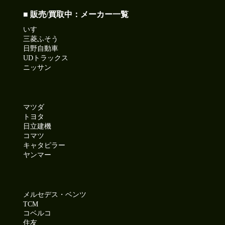
■ 販売/買取中：メーカー一覧
いすゞ
三菱ふそう
日野自動車
UDトラックス
ニッサン
マツダ
トヨタ
日立建機
コマツ
キャタピラー
ヤンマー
メルセデス・ベンツ
TCM
コベルコ
住友