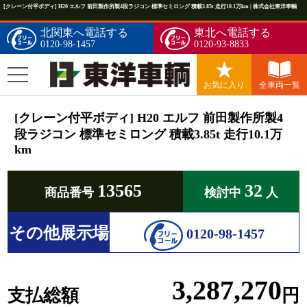
[クレーン付平ボディ] H20 エルフ 前田製作所製4段ラジコン 標準セミロング 積載3.85t 走行10.1万km | 株式会社東洋車輌
北関東へ電話する
東北へ電話する
0120-98-1457
0120-93-8833
お気に入り
全車両一覧
[クレーン付平ボディ] H20 エルフ 前田製作所製4
段ラジコン 標準セミロング 積載3.85t 走行10.1万
km
13565
32
商品番号
検討中
人
その他展示場
0120-98-1457
3,287,270
支払総額
円