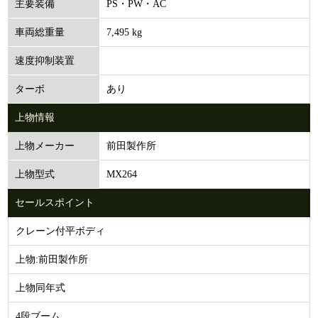
PS・PW・AC
主要装備
7,495 kg
車両総重量
速度抑制装置
あり
ターボ
上物情報
前田製作所
上物メーカー
MX264
上物型式
セールスポイント
クレーン付平ボディ
上物:前田製作所
上物同年式
4段ブーム