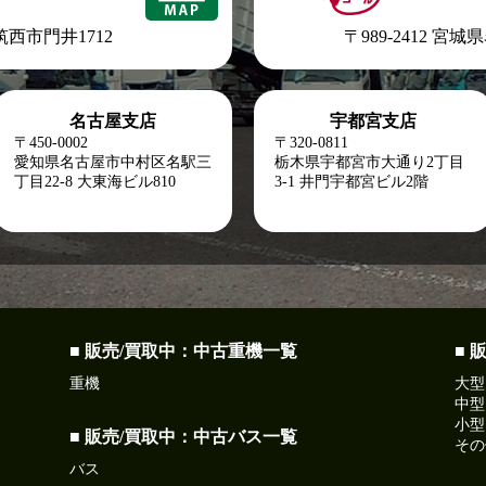
県筑西市門井1712
〒989-2412 宮
名古屋支店
宇都宮支店
〒450-0002
〒320-0811
愛知県名古屋市中村区名駅三
栃木県宇都宮市大通り2丁目
丁目22-8
大東海ビル810
3-1 井門宇都宮ビル2階
■ 販売/買取中：中古重機一覧
■ 
重機
大型
中型
小型
■ 販売/買取中：中古バス一覧
その
バス