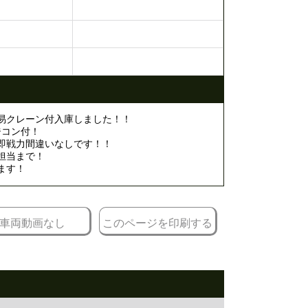
易クレーン付入庫しました！！
ジコン付！
即戦力間違いなしです！！
担当まで！
ます！
車両動画なし
このページを印刷する