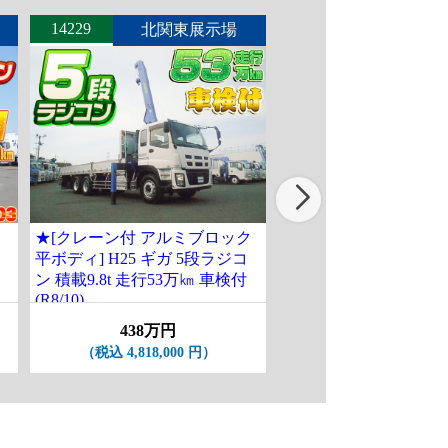
14229
14235
北関東展示場
北関東
★[クレーン付 アルミブロック
[クレーン付平ボディ] H
平ボディ] H25 ギガ 5段ラジコ
フ 古河ユニック製5段
ン 積載9.8t 走行53万㎞ 車検付
作業用ゴンドラ付 ワ
(R8/10)
グ 積載2t 走行2.6万km
ASK
438万円
（税込 4,818,000 円）