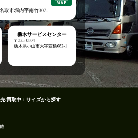
城県名取市堀内字南竹307-1
栃木サービスセンター
〒323-0804
栃木県小山市大字萱橋682-1
販売/買取中：サイズから探す
他