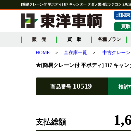
[簡易クレーン付 平ボディ] H7 キャンター タダノ製 4段ラジコン 2.0
北関東
買取
販 売
買 取
各種プラン
HOME
＞
全在庫一覧
＞
中古クレーン
★[簡易クレーン付 平ボディ] H7 キャン
10519
商品番号
検討
1,
支払総額