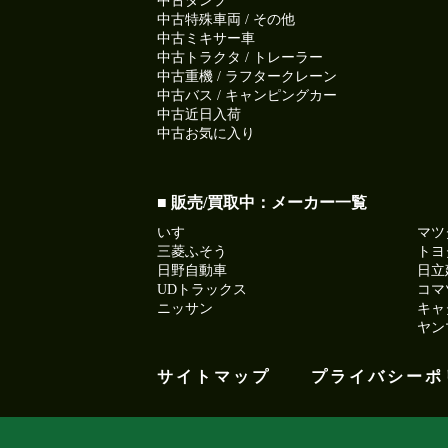
中古ダンプ
中古特殊車両 / その他
中古ミキサー車
中古トラクタ / トレーラー
中古重機 / ラフタークレーン
中古バス / キャンピングカー
中古近日入荷
中古お気に入り
■ 販売/買取中：メーカー一覧
いすゞ
マツ
三菱ふそう
トヨ
日野自動車
日立
UDトラックス
コマ
ニッサン
キャ
ヤン
サイトマップ
プライバシーポ