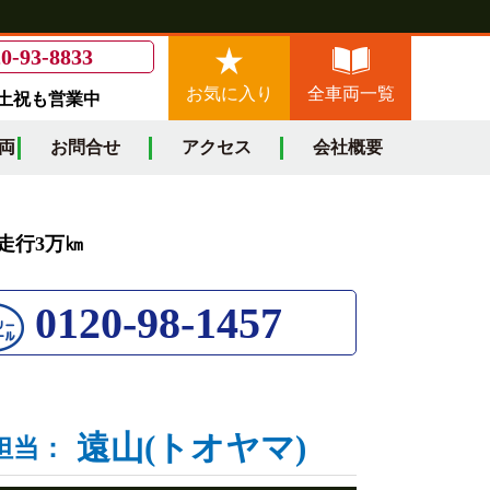
0-93-8833
お気に入り
全車両一覧
/土祝も営業中
両
お問合せ
アクセス
会社概要
 走行3万㎞
0120-98-1457
遠山(トオヤマ)
担当：