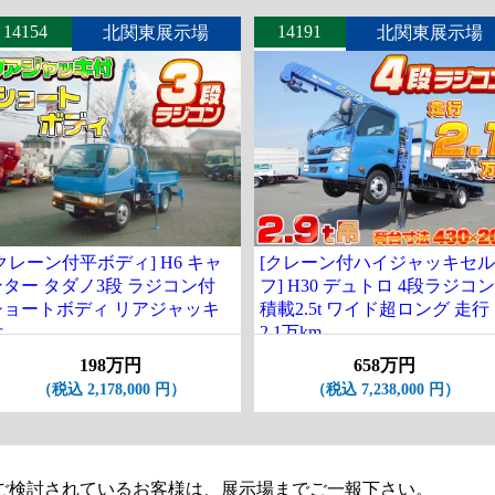
14154
14191
北関東展示場
北関東展示場
クレーン付平ボディ] H6 キャ
[クレーン付ハイジャッキセル
ンター タダノ3段 ラジコン付
フ] H30 デュトロ 4段ラジコン
ショートボディ リアジャッキ
積載2.5t ワイド超ロング 走行
付
2.1万km
198万円
658万円
（税込 2,178,000 円）
（税込 7,238,000 円）
ご検討されているお客様は、展示場までご一報下さい。