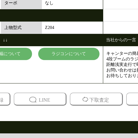
なし
ターボ
Z204
上物型式
↓↓
当社からの一言
キャンターの簡
幅について
ラジコンについて
4段ブームのラ
距離浅実走行で
お問い合わせは
お待ちしており
録
LINE
下取査定