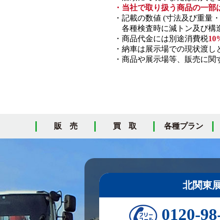
・当社で取り扱う商品の一部
・記載の数値 (寸法及び重量
各種検査時に減トン及び構造
・商品代金には別途消費税
10
・納車は展示場での現状渡し
・商品や展示場等、販売に関す
販 売
買 取
各種プラン
北関東
0120-98