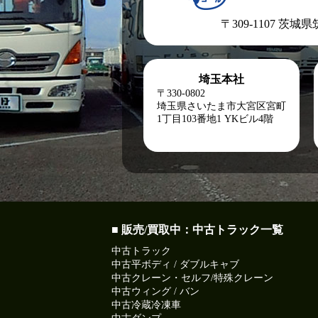
〒309-1107 茨城
埼玉本社
〒330-0802
埼玉県さいたま市大宮区宮町
1丁目103番地1
YKビル4階
■ 販売/買取中：中古トラック一覧
中古トラック
中古平ボディ / ダブルキャブ
中古クレーン・セルフ/特殊クレーン
中古ウィング / バン
中古冷蔵冷凍車