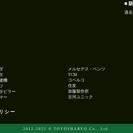
■ 
過去
ダ
メルセデス・ベンツ
タ
TCM
コベルコ
建機
住友
ツ
加藤製作所
タピラー
古河ユニック
マー
リシー
2012-2022 © TOYOSHARYO Co., Ltd.