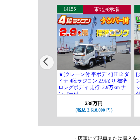
14155
東北展示場
★[クレーン付 平ボディ] H12 ダ
[
イナ 4段ラジコン 2.9t吊り 標準
ロングボディ 走行12.9万km ナ
ンバー付
238万円
（税込 2,618,000 円）
・店頭にて現車または購入を