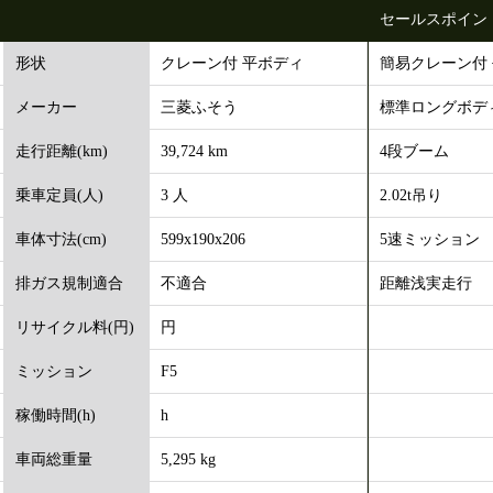
セールスポイン
クレーン付 平ボディ
簡易クレーン付
形状
三菱ふそう
標準ロングボデ
メーカー
39,724 km
4段ブーム
走行距離(km)
3 人
2.02t吊り
乗車定員(人)
599x190x206
5速ミッション
車体寸法(cm)
不適合
距離浅実走行
排ガス規制適合
円
リサイクル料(円)
F5
ミッション
h
稼働時間(h)
5,295 kg
車両総重量