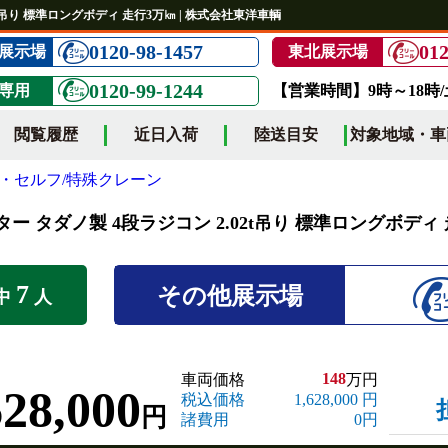
2t吊り 標準ロングボディ 走行3万㎞ | 株式会社東洋車輌
0120-98-1457
012
展示場
東北展示場
0120-99-1244
専用
【営業時間】9時～18時
閲覧履歴
近日入荷
陸送目安
対象地域・車
・セルフ/特殊クレーン
ター タダノ製 4段ラジコン 2.02t吊り 標準ロングボディ
7
その他展示場
中
人
148
車両価格
万円
628,000
税込価格
1,628,000 円
円
諸費用
0円