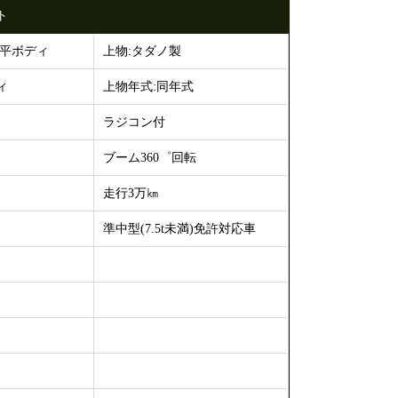
ト
 平ボディ
上物:タダノ製
ィ
上物年式:同年式
ラジコン付
ブーム360゜回転
走行3万㎞
準中型(7.5t未満)免許対応車