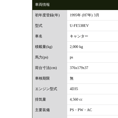
車両情報
1995年 (H7年) 3月
初年度登録(年)
U-FE538EV
型式
キャンター
車名
2,000 kg
積載量(kg)
ps
馬力(ps)
376x179x37
荷台寸法(cm)
無
車検期限
4D35
エンジン型式
4,560 cc
排気量
PS・PW・AC
主要装備