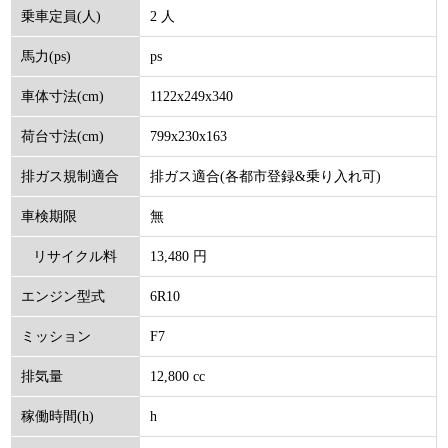
2 人
乗車定員(人)
ps
馬力(ps)
1122x249x340
車体寸法(cm)
799x230x163
荷台寸法(cm)
排ガス適合(各都市登録&乗り入れ可)
排ガス規制適合
無
車検期限
13,480 円
リサイクル料
6R10
エンジン型式
(円)
F7
ミッション
12,800 cc
排気量
h
稼働時間(h)