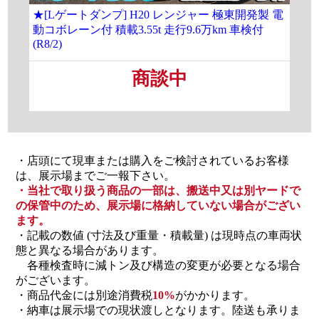
★[Lゲートダンプ] H20 レンジャー 極東開発製 電
[大
動コボレーン付 積載3.55t 走行9.6万km 車検付
載8
(R8/2)
商談中
・店頭にて現車または購入をご検討されているお客様
は、展示場までご一報下さい。
・当社で取り扱う商品の一部は、搬送中又は別ヤードで
の保管中のため、展示場に格納していない場合がござい
ます。
・記載の数値 (寸法及び重量・積載量) は現時点の車両状
態と異なる場合があります。
各種検査時に減トン及び構造の変更が必要となる場合
がございます。
・商品代金には別途消費税
10%
がかかります。
・納車は展示場での現状渡しとなります。陸送も承りま