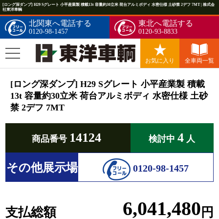
[ロング深ダンプ] H29 Sグレート 小平産業製 積載13t 容量約30立米 荷台アルミボディ 水密仕様 土砂禁 2デフ 7MT | 株式会
社東洋車輌
北関東へ電話する
東北へ電話する
0120-98-1457
0120-93-8833
お気に入り
全車両一覧
[ロング深ダンプ] H29 Sグレート 小平産業製 積載
13t 容量約30立米 荷台アルミボディ 水密仕様 土砂
禁 2デフ 7MT
14124
4
商品番号
検討中
人
その他展示場
0120-98-1457
6,041,480
支払総額
円