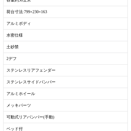
容量約30立米
荷台寸法:799×230×163
アルミボディ
水密仕様
土砂禁
2デフ
ステンレスリアフェンダー
ステンレスサイドバンパー
アルミホイール
メッキパーツ
可動式リアバンパー(手動)
ベッド付