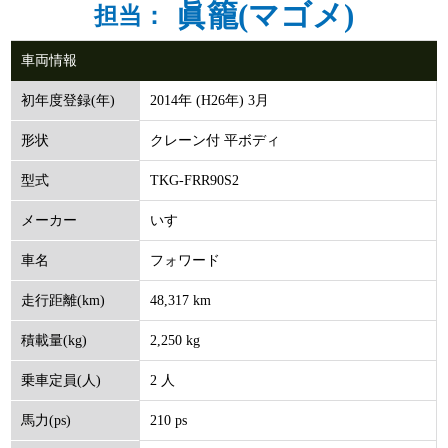
眞籠(マゴメ)
担当：
車両情報
2014年 (H26年) 3月
初年度登録(年)
クレーン付 平ボディ
形状
TKG-FRR90S2
型式
いすゞ
メーカー
フォワード
車名
48,317 km
走行距離(km)
2,250 kg
積載量(kg)
2 人
乗車定員(人)
210 ps
馬力(ps)