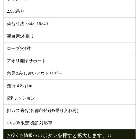
2.93t吊り
荷台寸法:554×216×40
荷台床:木張り
ロープ穴4対
アオリ開閉サポート
角足&差し違いアウトリガー
走行:4.8万km
6速ミッション
排ガス適合(各都市登録&乗り入れ可)
中型(8t限定)免許対応車
※↓↓ボタンを押すと拡大します。↓↓
お役立ち情報