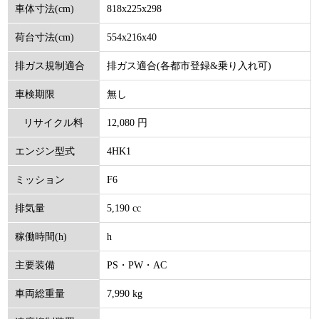
818x225x298
車体寸法(cm)
554x216x40
荷台寸法(cm)
排ガス適合(各都市登録&乗り入れ可)
排ガス規制適合
無し
車検期限
12,080 円
リサイクル料
4HK1
エンジン型式
(円)
F6
ミッション
5,190 cc
排気量
h
稼働時間(h)
PS・PW・AC
主要装備
7,990 kg
車両総重量