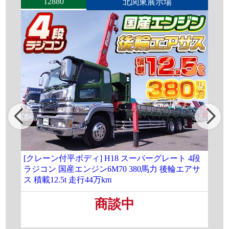
12880
北関東展示場
[クレーン付平ボディ] H18 スーパーグレート 4段
★[
ラジコン 国産エンジン6M70 380馬力 後輪エアサ
2.
ス 積載12.5t 走行44万km
付
商談中