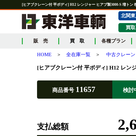
[ヒアブクレーン付 平ボディ] H12 レンジャー ヒアブ製3000-S 増トン
北関東
買取
販 売
買 取
各種プラン
HOME
＞
全在庫一覧
＞
中古クレーン
[ヒアブクレーン付 平ボディ] H12 レンジ
11657
商品番号
検討
2,
支払総額