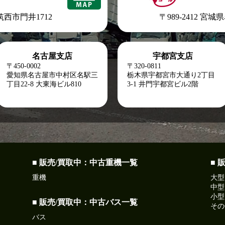
県筑西市門井1712
〒989-2412 宮
名古屋支店
宇都宮支店
〒450-0002
〒320-0811
愛知県名古屋市中村区名駅三
栃木県宇都宮市大通り2丁目
丁目22-8
大東海ビル810
3-1 井門宇都宮ビル2階
■ 販売/買取中：中古重機一覧
■ 
重機
大型
中型
小型
■ 販売/買取中：中古バス一覧
その
バス