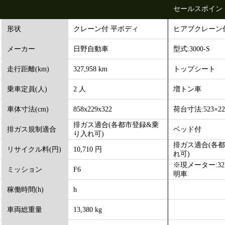
セールスポイン
クレーン付 平ボディ
ヒアブクレーン
形状
日野自動車
型式:3000-S
メーカー
327,958 km
トップシート
走行距離(km)
2 人
増トン車
乗車定員(人)
858x229x322
荷台寸法:523×22
車体寸法(cm)
排ガス適合(各都市登録&乗
ベッド付
排ガス規制適合
り入れ可)
排ガス適合(各
10,710 円
リサイクル料(円)
れ可)
※現メーター:327
F6
ミッション
明車
h
稼働時間(h)
13,380 kg
車両総重量