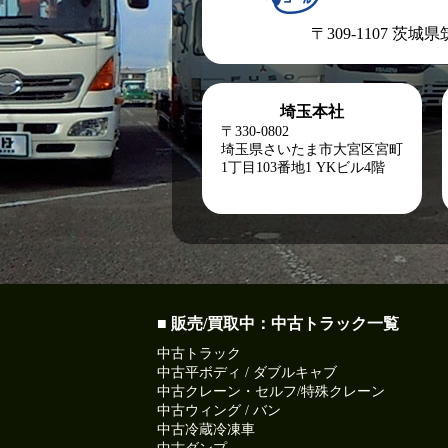
〒309-1107 茨城
埼玉本社
〒330-0802
埼玉県さいたま市大宮区宮町
1丁目103番地1
YKビル4階
■ 販売/買取中：中古トラック一覧
中古トラック
中古平ボディ / ダブルキャブ
中古クレーン・セルフ/特殊クレーン
中古ウィング / バン
中古冷蔵冷凍車