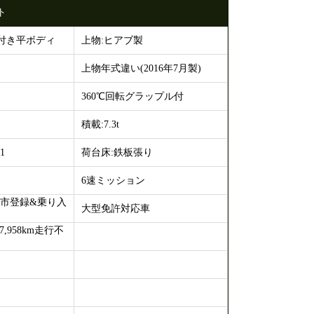
ト
付き平ボディ
上物:ヒアブ製
上物年式違い(2016年7月製)
360℃回転グラップル付
積載:7.3t
1
荷台床:鉄板張り
6速ミッション
都市登録&乗り入
大型免許対応車
,958km走行不