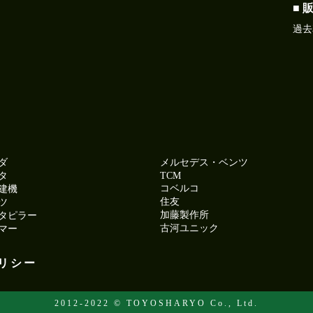
■ 
過去
ダ
メルセデス・ベンツ
タ
TCM
コベルコ
建機
住友
ツ
加藤製作所
タピラー
古河ユニック
マー
リシー
2012-2022 © TOYOSHARYO Co., Ltd.