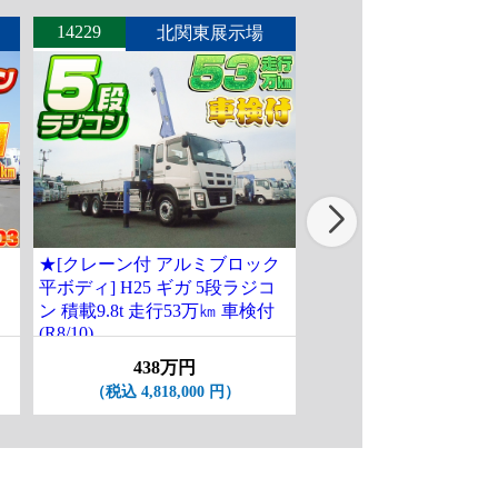
14229
14235
北関東展示場
北関東
★[クレーン付 アルミブロック
[クレーン付平ボディ] H
平ボディ] H25 ギガ 5段ラジコ
フ 古河ユニック製5段
ン 積載9.8t 走行53万㎞ 車検付
作業用ゴンドラ付 ワ
(R8/10)
グ 積載2t 走行2.6万km
ASK
438万円
（税込 4,818,000 円）