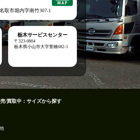
城県名取市堀内字南竹307-1
栃木サービスセンター
〒323-0804
栃木県小山市大字萱橋682-1
販売/買取中：サイズから探す
他