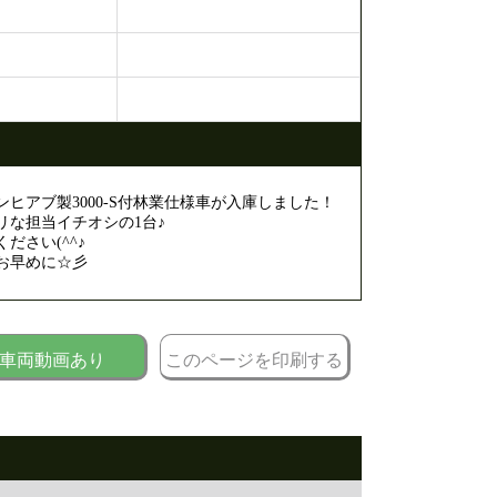
ヒアブ製3000-S付林業仕様車が入庫しました！
リな担当イチオシの1台♪
ださい(^^♪
お早めに☆彡
車両動画あり
このページを印刷する