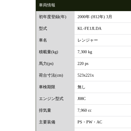
車両情報
2000年 (H12年) 3月
初年度登録(年)
KL-FE1JLDA
型式
レンジャー
車名
7,300 kg
積載量(kg)
220 ps
馬力(ps)
523x221x
荷台寸法(cm)
無し
車検期限
J08C
エンジン型式
7,960 cc
排気量
PS・PW・AC
主要装備