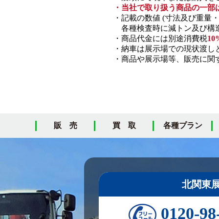
・当社で取り扱う商品の一部
・記載の数値 (寸法及び重量
各種検査時に減トン及び構造
・商品代金には別途消費税
10
・納車は展示場での現状渡し
・商品や展示場等、販売に関す
販 売
買 取
各種プラン
北関東
0120-98