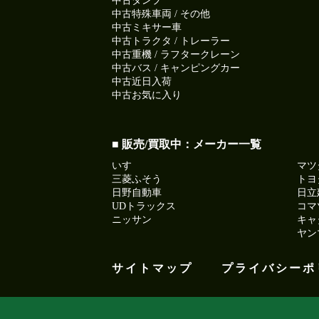
中古ダンプ
中古特殊車両 / その他
中古ミキサー車
中古トラクタ / トレーラー
中古重機 / ラフタークレーン
中古バス / キャンピングカー
中古近日入荷
中古お気に入り
■ 販売/買取中：メーカー一覧
いすゞ
マツ
三菱ふそう
トヨ
日野自動車
日立
UDトラックス
コマ
ニッサン
キャ
ヤン
サイトマップ
プライバシーポ