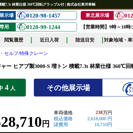
 積載7.3t 林業仕様 360℃回転グラップル付 | 株式会社東洋車輌
0120-98-1457
012
展示場
東北展示場
0120-99-1244
専用
【営業時間】9時～18時
閲覧履歴
近日入荷
陸送目安
対象地域・車
・セルフ/特殊クレーン
ャー ヒアブ製3000-S 増トン 積載7.3t 林業仕様 360
4
その他展示場
中
人
238
車両価格
万円
628,710
税込価格
2,618,000 円
円
諸費用
10,710円