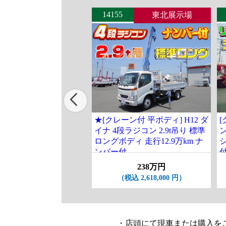
14155
東北展示場
★[クレーン付 平ボディ] H12 ダ
[
イナ 4段ラジコン 2.9t吊り 標準
ロングボディ 走行12.9万km ナ
ンバー付
238万円
（税込 2,618,000 円）
・店頭にて現車または購入を