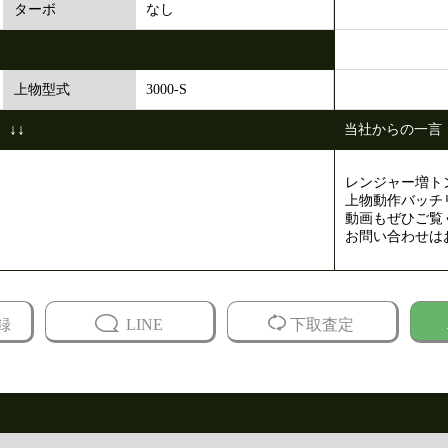
なし
ターボ
3000-S
上物型式
↓↓
当社からの一言
レンジャー増トン
上物動作バッチ
動画もぜひご覧く
お問い合わせは
録
LINE
下取査定