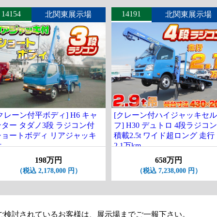
14154
14191
北関東展示場
北関東展示場
クレーン付平ボディ] H6 キャ
[クレーン付ハイジャッキセル
ンター タダノ3段 ラジコン付
フ] H30 デュトロ 4段ラジコン
ショートボディ リアジャッキ
積載2.5t ワイド超ロング 走行
付
2.1万km
198万円
658万円
（税込 2,178,000 円）
（税込 7,238,000 円）
ご検討されているお客様は、展示場までご一報下さい。