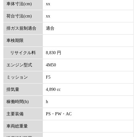
xx
車体寸法(cm)
xx
荷台寸法(cm)
適合
排ガス規制適合
車検期限
8,830 円
リサイクル料
4M50
エンジン型式
(円)
F5
ミッション
4,890 cc
排気量
h
稼働時間(h)
PS・PW・AC
主要装備
車両総重量