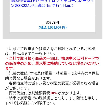
[高所作業車] H18 デュトロ アイチコーポレーショ
[高
ン製SK22A 地上高22.1m 走行4千km台
別エ
358万円
（税込 3,938,000 円）
・店頭にて現車または購入をご検討されているお客様
は、展示場までご一報下さい。
・当社で取り扱う商品の一部は、搬送中又は別ヤードで
の保管中のため、展示場に格納していない場合がござい
ます。
・記載の数値 (寸法及び重量・積載量) は現時点の車両状
態と異なる場合があります。
各種検査時に減トン及び構造の変更が必要となる場合
がございます。
・商品代金には別途消費税
10%
がかかります。
・納車は展示場での現状渡しとなります。陸送も承りま
すのでお気軽にご相談下さい。