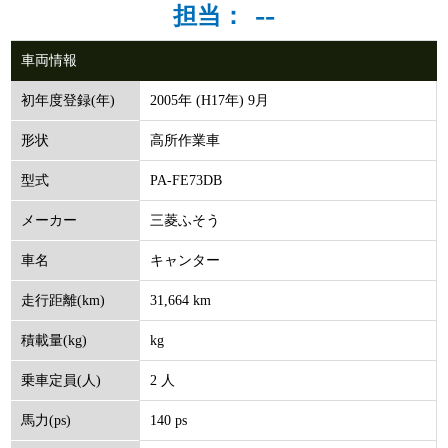
--
担当：
車両情報
2005年 (H17年) 9月
初年度登録(年)
高所作業車
形状
PA-FE73DB
型式
三菱ふそう
メーカー
キャンター
車名
31,664 km
走行距離(km)
kg
積載量(kg)
2 人
乗車定員(人)
140 ps
馬力(ps)