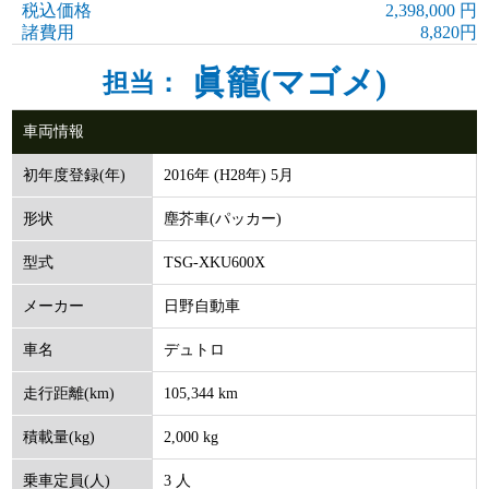
税込価格
2,398,000 円
諸費用
8,820円
眞籠(マゴメ)
担当：
車両情報
2016年 (H28年) 5月
初年度登録(年)
塵芥車(パッカー)
形状
TSG-XKU600X
型式
日野自動車
メーカー
デュトロ
車名
105,344 km
走行距離(km)
2,000 kg
積載量(kg)
3 人
乗車定員(人)