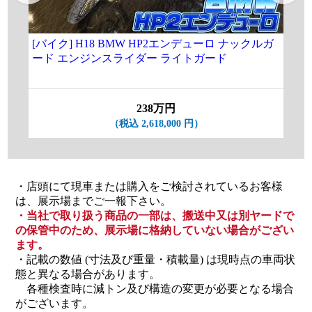
[バイク] H18 BMW HP2エンデューロ ナックルガ
★[
ード エンジンスライダー ライトガード
3.
19
238万円
（税込 2,618,000 円）
・店頭にて現車または購入をご検討されているお客様
は、展示場までご一報下さい。
・当社で取り扱う商品の一部は、搬送中又は別ヤードで
の保管中のため、展示場に格納していない場合がござい
ます。
・記載の数値 (寸法及び重量・積載量) は現時点の車両状
態と異なる場合があります。
各種検査時に減トン及び構造の変更が必要となる場合
がございます。