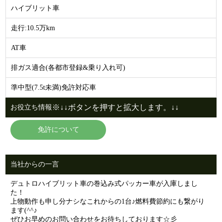
ハイブリット車
走行:10.5万km
AT車
排ガス適合(各都市登録&乗り入れ可)
準中型(7.5t未満)免許対応車
※↓↓ボタンを押すと拡大します。↓↓
お役立ち情報
免許について
当社からの一言
デュトロハイブリット車の巻込み式パッカー車が入庫しまし
た！
上物動作も申し分ナシなこれからの1台♪燃料費節約にも繋がり
ます(^^♪
ぜひお早めのお問い合わせをお待ちしております☆彡