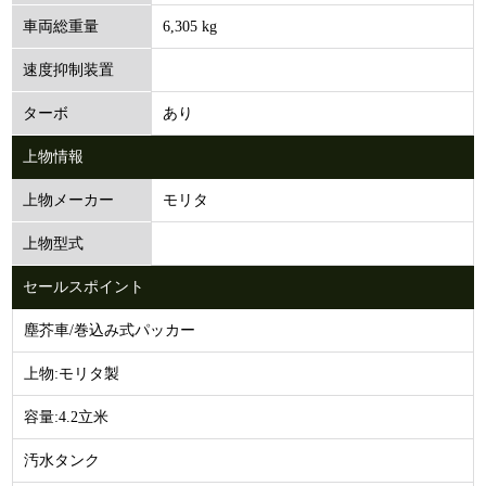
6,305 kg
車両総重量
速度抑制装置
あり
ターボ
上物情報
モリタ
上物メーカー
上物型式
セールスポイント
塵芥車/巻込み式パッカー
上物:モリタ製
容量:4.2立米
汚水タンク