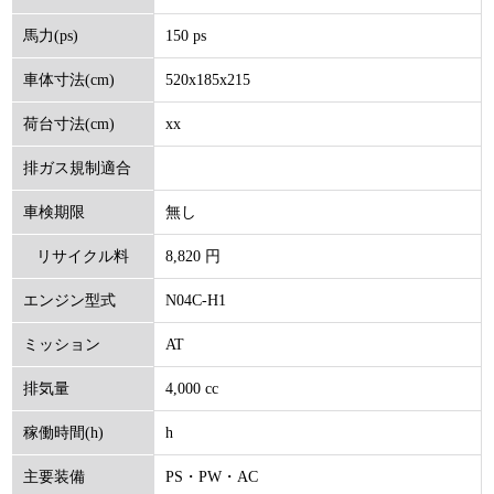
150 ps
馬力(ps)
520x185x215
車体寸法(cm)
xx
荷台寸法(cm)
排ガス規制適合
無し
車検期限
8,820 円
リサイクル料
N04C-H1
エンジン型式
(円)
AT
ミッション
4,000 cc
排気量
h
稼働時間(h)
PS・PW・AC
主要装備