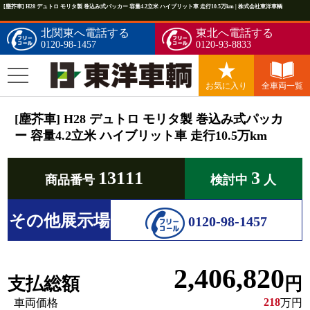
[塵芥車] H28 デュトロ モリタ製 巻込み式パッカー 容量4.2立米 ハイブリット車 走行10.5万km | 株式会社東洋車輌
北関東へ電話する
東北へ電話する
0120-98-1457
0120-93-8833
お気に入り
全車両一覧
[塵芥車] H28 デュトロ モリタ製 巻込み式パッカ
ー 容量4.2立米 ハイブリット車 走行10.5万km
13111
3
商品番号
検討中
人
その他展示場
0120-98-1457
2,406,820
支払総額
円
218
車両価格
万円