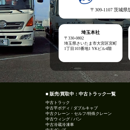
〒309-1107 茨城
埼玉本社
〒330-0802
埼玉県さいたま市大宮区宮町
1丁目103番地1
YKビル4階
■ 販売/買取中：中古トラック一覧
中古トラック
中古平ボディ / ダブルキャブ
中古クレーン・セルフ/特殊クレーン
中古ウィング / バン
中古冷蔵冷凍車