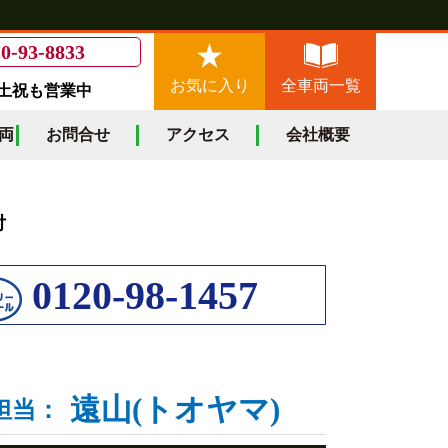
0-93-8833
お気に入り
全車両一覧
/土祝も営業中
両
お問合せ
アクセス
会社概要
付
0120-98-1457
遠山(トオヤマ)
担当：