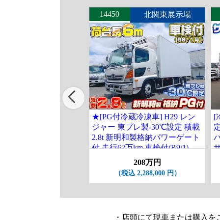
14450
北関東展示場
★[PG付冷蔵冷凍車] H29 レン
[
ジャー 東プレ製-30℃設定 積載
2.8t 新明和製格納パワーゲート
付 走行62万km 車検付(R9/1)
サ
208万円
（税込 2,288,000 円）
・店頭にて現車または購入を