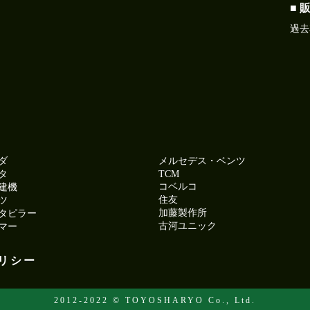
■ 
過去
ダ
メルセデス・ベンツ
タ
TCM
コベルコ
建機
住友
ツ
加藤製作所
タピラー
古河ユニック
マー
リシー
2012-2022 © TOYOSHARYO Co., Ltd.