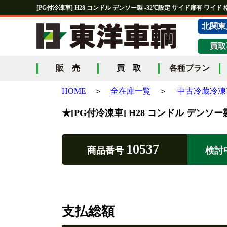
[PG付冷凍車] H28 コンドル デンソー製 -32℃設定 サイド扉有 ワイ
北関東
買取
販 売
買 取
各種プラン
HOME
＞
全在庫一覧
＞
中古冷蔵冷凍
★[PG付冷凍車] H28 コンドル デンソ
10537
商品番号
検討
支払総額