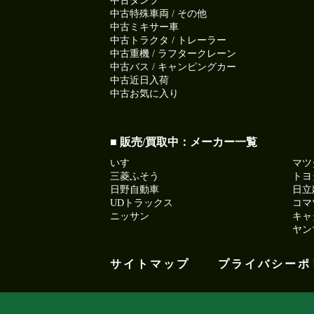
中古ダンプ
中古特殊車両 / その他
中古ミキサー車
中古トラクタ / トレーラー
中古重機 / ラフタークレーン
中古バス / キャンピングカー
中古近日入荷
中古お気に入り
■ 販売/買取中：メーカー一覧
いすゞ
マツ
三菱ふそう
トヨ
日野自動車
日立
UDトラックス
コマ
ニッサン
キャ
ヤン
サイトマップ
プライバシーポ