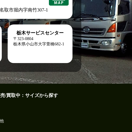
城県名取市堀内字南竹307-1
栃木サービスセンター
〒323-0804
栃木県小山市大字萱橋682-1
販売/買取中：サイズから探す
他