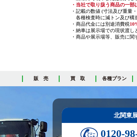
・当社で取り扱う商品の一部
・記載の数値 (寸法及び重量
各種検査時に減トン及び構造
・商品代金には別途消費税
10
・納車は展示場での現状渡し
・商品や展示場等、販売に関す
販 売
買 取
各種プラン
北関東
0120-98