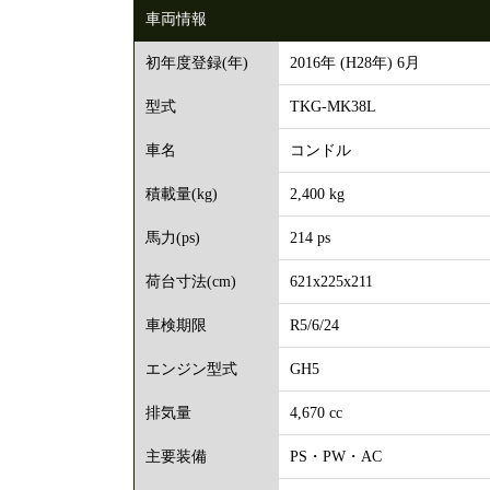
車両情報
2016年 (H28年) 6月
初年度登録(年)
TKG-MK38L
型式
コンドル
車名
2,400 kg
積載量(kg)
214 ps
馬力(ps)
621x225x211
荷台寸法(cm)
R5/6/24
車検期限
GH5
エンジン型式
4,670 cc
排気量
PS・PW・AC
主要装備