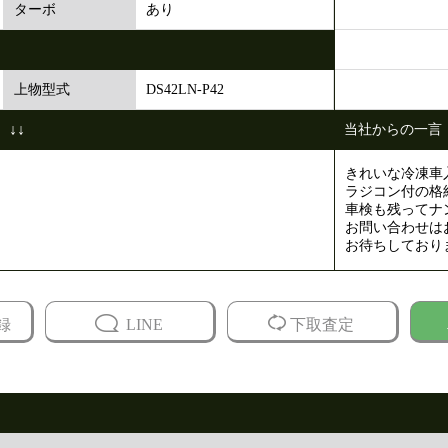
あり
ターボ
DS42LN-P42
上物型式
↓↓
当社からの一言
きれいな冷凍車
ラジコン付の格
車検も残ってナ
お問い合わせは
お待ちしており
録
LINE
下取査定