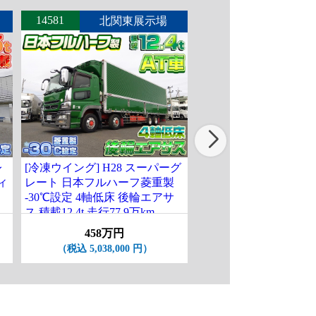
14581
14590
北関東展示場
東北展
レ
[冷凍ウイング] H28 スーパーグ
[PG付冷蔵冷凍車] R3
ィ
レート 日本フルハーフ菱重製
ー デンソー製 -32℃設
-30℃設定 4軸低床 後輪エアサ
6.2mボディ サイド扉 
ス 積載12.4t 走行77.9万km
後輪エアサス 走行57.3
458万円
368万円
（税込 5,038,000 円）
（税込 4,048,000 