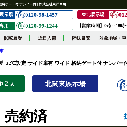
ド 格納ゲート付 ナンバー付 | 株式会社東洋車輌
0120-98-1457
012
展示場
東北展示場
0120-99-1244
専用
【営業時間】9時～18時
閲覧履歴
近日入荷
陸送目安
対象地域・車
車
ー製 -32℃設定 サイド扉有 ワイド 格納ゲート付 ナンバー
2
北関東展示場
中
人
売約済