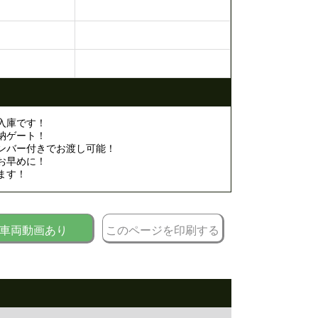
入庫です！
納ゲート！
ンバー付きでお渡し可能！
お早めに！
ます！
車両動画あり
このページを印刷する