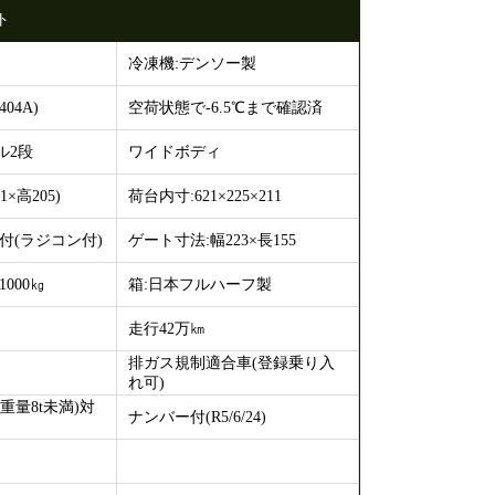
ト
冷凍機:デンソー製
04A)
空荷状態で-6.5℃まで確認済
ル2段
ワイドボディ
×高205)
荷台内寸:621×225×211
付(ラジコン付)
ゲート寸法:幅223×長155
000㎏
箱:日本フルハーフ製
走行42万㎞
排ガス規制適合車(登録乗り入
れ可)
重量8t未満)対
ナンバー付(R5/6/24)