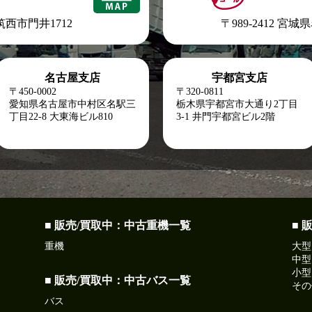
県筑西市門井1712
〒989-2412 宮
名古屋支店
宇都宮支店
〒450-0002
〒320-0811
愛知県名古屋市中村区名駅三
栃木県宇都宮市大通り2丁目
丁目22-8
大東海ビル810
3-1 井門宇都宮ビル2階
■ 販売/買取中：中古重機一覧
■ 
重機
大型
中型
小型
■ 販売/買取中：中古バス一覧
その
バス