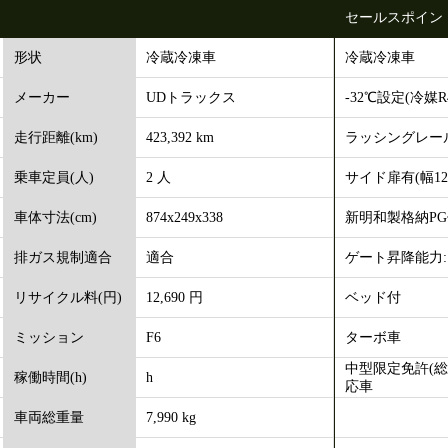
セールスポイン
冷蔵冷凍車
冷蔵冷凍車
形状
UDトラックス
-32℃設定(冷媒R4
メーカー
423,392 km
ラッシングレー
走行距離(km)
2 人
サイド扉有(幅121
乗車定員(人)
874x249x338
新明和製格納PG
車体寸法(cm)
適合
ゲート昇降能力:1
排ガス規制適合
12,690 円
ベッド付
リサイクル料(円)
F6
ターボ車
ミッション
中型限定免許(総
h
稼働時間(h)
応車
7,990 kg
車両総重量