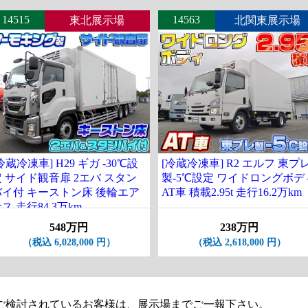
14515
14563
東北展示場
北関東展示場
冷蔵冷凍車] H29 ギガ -30℃設
[冷蔵冷凍車] R2 エルフ 東プ
定 サイド観音扉 2エバ スタン
製-5℃設定 ワイドロングボデ
バイ付 キーストン床 後輪エア
AT車 積載2.95t 走行16.2万km
ス 走行84.3万km
548万円
238万円
（税込 6,028,000 円）
（税込 2,618,000 円）
ご検討されているお客様は、展示場までご一報下さい。