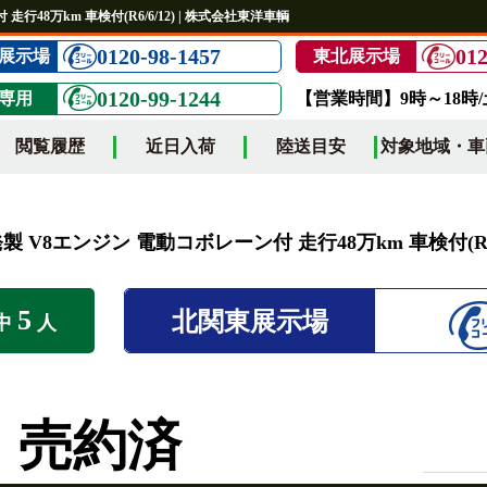
行48万km 車検付(R6/6/12) | 株式会社東洋車輌
0120-98-1457
012
展示場
東北展示場
0120-99-1244
専用
【営業時間】9時～18時
閲覧履歴
近日入荷
陸送目安
対象地域・車
 V8エンジン 電動コボレーン付 走行48万km 車検付(R6/6
5
北関東展示場
中
人
売約済