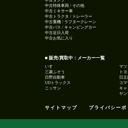
中古ダンプ
中古特殊車両 / その他
中古ミキサー車
中古トラクタ / トレーラー
中古重機 / ラフタークレーン
中古バス / キャンピングカー
中古近日入荷
中古お気に入り
■ 販売/買取中：メーカー一覧
いすゞ
マツ
三菱ふそう
トヨ
日野自動車
日立
UDトラックス
コマ
ニッサン
キャ
ヤン
サイトマップ
プライバシーポ