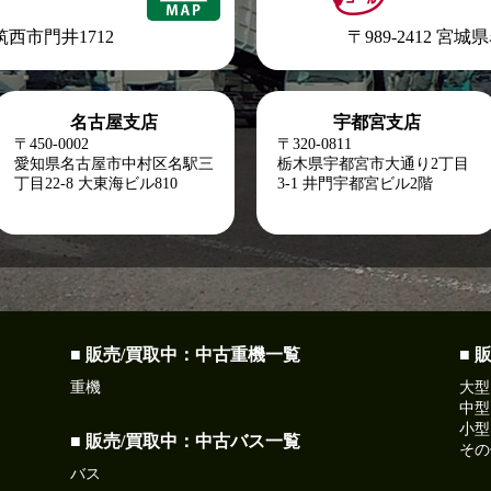
県筑西市門井1712
〒989-2412 宮
名古屋支店
宇都宮支店
〒450-0002
〒320-0811
愛知県名古屋市中村区名駅三
栃木県宇都宮市大通り2丁目
丁目22-8
大東海ビル810
3-1 井門宇都宮ビル2階
■ 販売/買取中：中古重機一覧
■ 
重機
大型
中型
小型
■ 販売/買取中：中古バス一覧
その
バス