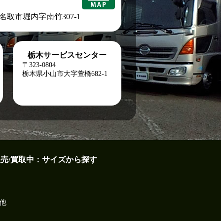
城県名取市堀内字南竹307-1
栃木サービスセンター
〒323-0804
栃木県小山市大字萱橋682-1
販売/買取中：サイズから探す
他