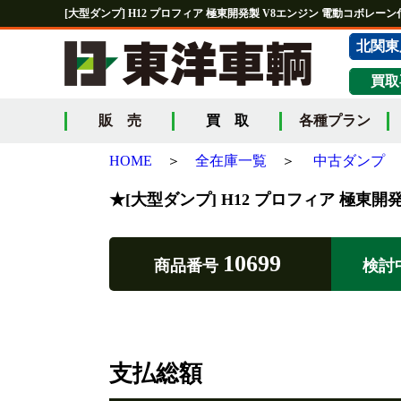
[大型ダンプ] H12 プロフィア 極東開発製 V8エンジン 電動コボレーン付 走
北関東
買取
販 売
買 取
各種プラン
HOME
＞
全在庫一覧
＞
中古ダンプ
★[大型ダンプ] H12 プロフィア 極東開発製
10699
商品番号
検討
支払総額