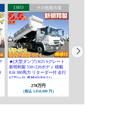
13853
14206
その他展示場
北関東
グ
★[大型ダンプ] H25 Sグレート
★[ローダーダンプ] H9
新明和製 530×220ボディ 積載
スライドボディ 積載2t
9
8.6t 380馬力 リターダー付 走行
ー 走行12.4万㎞ 車検
67万㎞台 車検付(R8/11)
付(R9/3月)
278万円
218万円
（税込 3,058,000 円）
（税込 2,398,000 