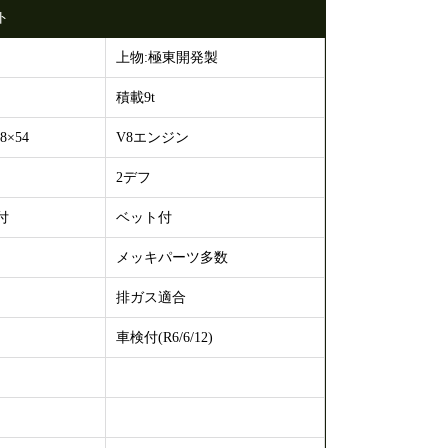
ト
上物:極東開発製
積載9t
8×54
V8エンジン
2デフ
付
ベット付
メッキパーツ多数
排ガス適合
車検付(R6/6/12)