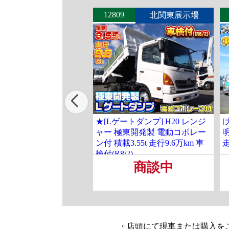
12809
北関東展示場
★[Lゲートダンプ] H20 レンジ
[
ャー 極東開発製 電動コボレー
明
ン付 積載3.55t 走行9.6万km 車
走
検付(R8/2)
商談中
・店頭にて現車または購入を