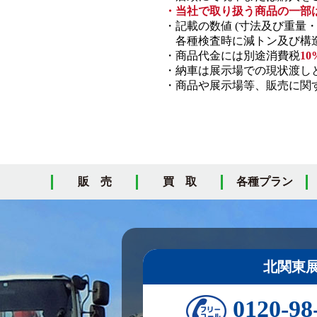
・当社で取り扱う商品の一部
・記載の数値 (寸法及び重量
各種検査時に減トン及び構造
・商品代金には別途消費税
10
・納車は展示場での現状渡し
・商品や展示場等、販売に関す
販 売
買 取
各種プラン
北関東
0120-98