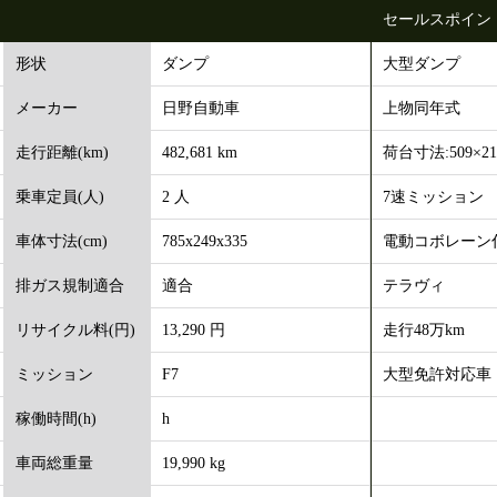
セールスポイン
ダンプ
大型ダンプ
形状
日野自動車
上物同年式
メーカー
482,681 km
荷台寸法:509×21
走行距離(km)
2 人
7速ミッション
乗車定員(人)
785x249x335
電動コボレーン
車体寸法(cm)
適合
テラヴィ
排ガス規制適合
13,290 円
走行48万km
リサイクル料(円)
F7
大型免許対応車
ミッション
h
稼働時間(h)
19,990 kg
車両総重量