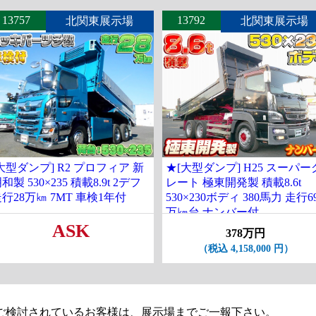
13757
13792
北関東展示場
北関東展示場
大型ダンプ] R2 プロフィア 新
★[大型ダンプ] H25 スーパー
和製 530×235 積載8.9t 2デフ
レート 極東開発製 積載8.6t
行28万㎞ 7MT 車検1年付
530×230ボディ 380馬力 走行6
万㎞台 ナンバー付
ASK
378万円
（税込 4,158,000 円）
ご検討されているお客様は、展示場までご一報下さい。