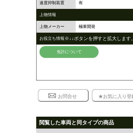
有
速度抑制装置
上物情報
極東開発
上物メーカー
※↓↓ボタンを押すと拡大します。
お役立ち情報
免許について
お問合せ
★お気に入り登
閲覧した車両と同タイプの商品