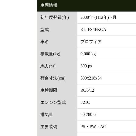
車両情報
2000年 (H12年) 7月
初年度登録(年)
KL-FS4FKGA
型式
プロフィア
車名
9,000 kg
積載量(kg)
390 ps
馬力(ps)
509x218x54
荷台寸法(cm)
R6/6/12
車検期限
F21C
エンジン型式
20,780 cc
排気量
PS・PW・AC
主要装備