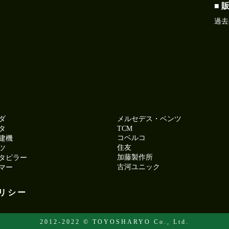
■ 
過去
ダ
メルセデス・ベンツ
タ
TCM
コベルコ
建機
住友
ツ
加藤製作所
タピラー
古河ユニック
マー
リシー
2012-2022 © TOYOSHARYO Co., Ltd.