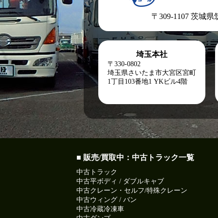
〒309-1107 茨城
埼玉本社
〒330-0802
埼玉県さいたま市大宮区宮町
1丁目103番地1
YKビル4階
■ 販売/買取中：中古トラック一覧
中古トラック
中古平ボディ / ダブルキャブ
中古クレーン・セルフ/特殊クレーン
中古ウィング / バン
中古冷蔵冷凍車