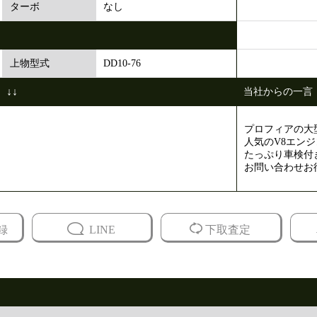
なし
ターボ
DD10-76
上物型式
↓↓
当社からの一言
プロフィアの大
人気のV8エン
たっぷり車検付
お問い合わせお
録
LINE
下取査定