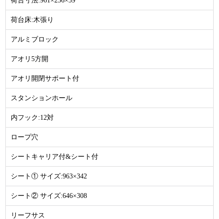
荷台寸法:961×236×39
荷台床:木張り
アルミブロック
アオリ5方開
アオリ開閉サポート付
スタンションホール
内フック:12対
ロープ穴
シートキャリア付&シート付
シート① サイズ:963×342
シート② サイズ:646×308
リーフサス