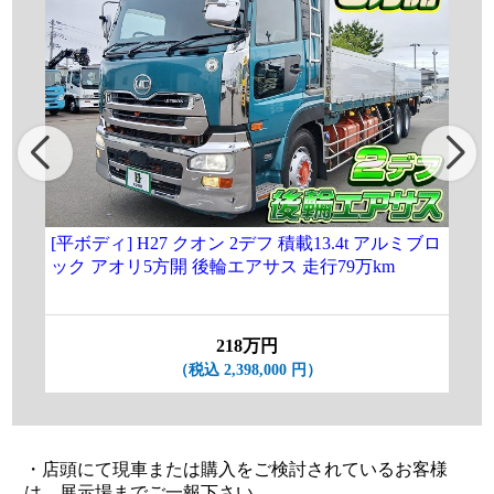
[平ボディ] H27 クオン 2デフ 積載13.4t アルミブロ
[
ック アオリ5方開 後輪エアサス 走行79万km
増ト
付 
218万円
（税込 2,398,000 円）
・店頭にて現車または購入をご検討されているお客様
は、展示場までご一報下さい。