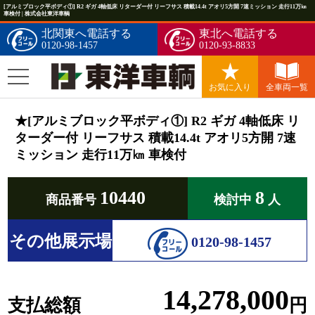
[アルミブロック平ボディ①] R2 ギガ 4軸低床 リターダー付 リーフサス 積載14.4t アオリ5方開 7速ミッション 走行11万㎞
車検付 | 株式会社東洋車輌
北関東へ電話する
東北へ電話する
0120-98-1457
0120-93-8833
お気に入り
全車両一覧
★[アルミブロック平ボディ①] R2 ギガ 4軸低床 リ
ターダー付 リーフサス 積載14.4t アオリ5方開 7速
ミッション 走行11万㎞ 車検付
10440
8
商品番号
検討中
人
その他展示場
0120-98-1457
14,278,000
支払総額
円