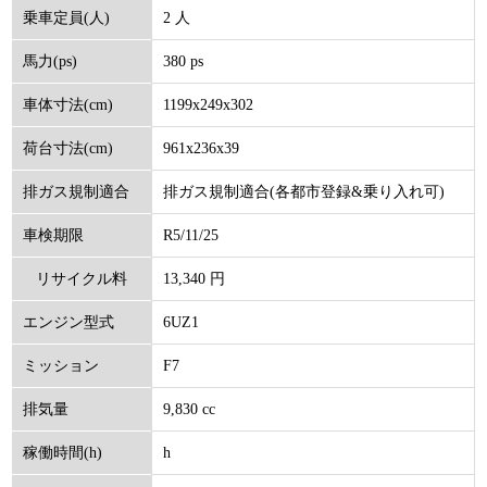
2 人
乗車定員(人)
380 ps
馬力(ps)
1199x249x302
車体寸法(cm)
961x236x39
荷台寸法(cm)
排ガス規制適合(各都市登録&乗り入れ可)
排ガス規制適合
R5/11/25
車検期限
13,340 円
リサイクル料
6UZ1
エンジン型式
(円)
F7
ミッション
9,830 cc
排気量
h
稼働時間(h)