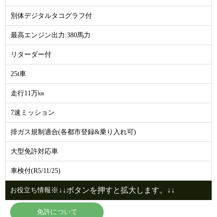
別体デジタルタコグラフ付
最高エンジン出力:380馬力
リターダー付
25t車
走行11万㎞
7速ミッション
排ガス規制適合(各都市登録&乗り入れ可)
大型免許対応車
車検付(R5/11/25)
※↓↓ボタンを押すと拡大します。↓↓
お役立ち情報
免許について