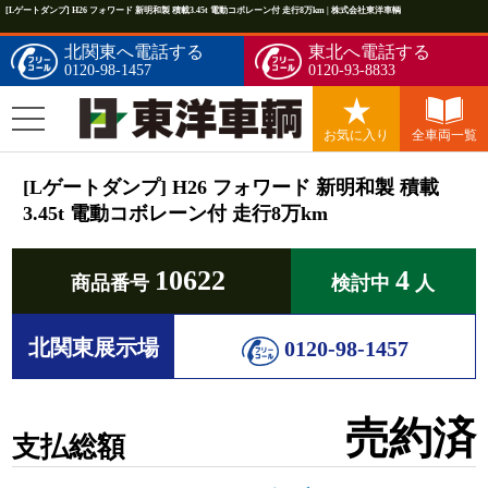
[Lゲートダンプ] H26 フォワード 新明和製 積載3.45t 電動コボレーン付 走行8万km | 株式会社東洋車輌
北関東へ電話する
東北へ電話する
0120-98-1457
0120-93-8833
お気に入り
全車両一覧
[Lゲートダンプ] H26 フォワード 新明和製 積載
3.45t 電動コボレーン付 走行8万km
10622
4
商品番号
検討中
人
北関東展示場
0120-98-1457
売約済
支払総額