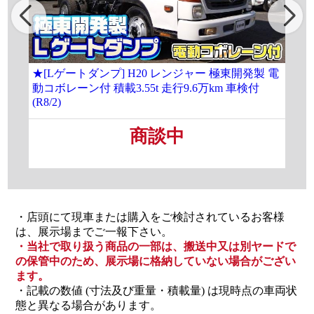
★[Lゲートダンプ] H20 レンジャー 極東開発製 電
[大
動コボレーン付 積載3.55t 走行9.6万km 車検付
載8
(R8/2)
商談中
・店頭にて現車または購入をご検討されているお客様
は、展示場までご一報下さい。
・当社で取り扱う商品の一部は、搬送中又は別ヤードで
の保管中のため、展示場に格納していない場合がござい
ます。
・記載の数値 (寸法及び重量・積載量) は現時点の車両状
態と異なる場合があります。