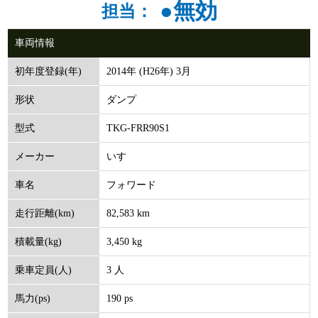
●無効
担当：
車両情報
2014年 (H26年) 3月
初年度登録(年)
ダンプ
形状
TKG-FRR90S1
型式
いすゞ
メーカー
フォワード
車名
82,583 km
走行距離(km)
3,450 kg
積載量(kg)
3 人
乗車定員(人)
190 ps
馬力(ps)