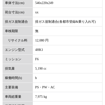
546x220x249
車体寸法(cm)
xx
荷台寸法(cm)
排ガス規制適合(各都市登録&乗り入れ可)
排ガス規制適合
無
車検期限
12,080 円
リサイクル料
4HK1
エンジン型式
(円)
F6
ミッション
5,190 cc
排気量
h
稼働時間(h)
PS・PW・AC
主要装備
7,975 kg
車両総重量