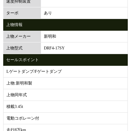
速度抑制装置
あり
ターボ
上物情報
新明和
上物メーカー
DRF4-17SY
上物型式
セールスポイント
Lゲートダンプ/Fゲートダンプ
上物:新明和製
上物同年式
積載3.45t
電動コボレーン付
走行8万km