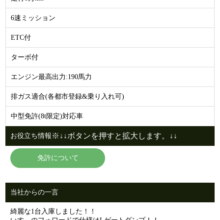
6速ミッション
ETC付
ターボ付
エンジン最高出力:190馬力
排ガス適合(各都市登録&乗り入れ可)
中型免許(8t限定)対応車
※↓↓ボタンを押すと拡大します。↓↓
お役立ち情報
免許について
当社からの一言
綺麗な1台入庫しました！！