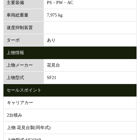
PS・PW・AC
主要装備
7,975 kg
車両総重量
速度抑制装置
あり
ターボ
上物情報
花見台
上物メーカー
SF21
上物型式
セールスポイント
キャリアカー
2台積み
上物:花見台製(同年式)