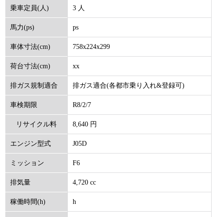
3 人
乗車定員(人)
ps
馬力(ps)
758x224x299
車体寸法(cm)
xx
荷台寸法(cm)
排ガス適合(各都市乗り入れ&登録可)
排ガス規制適合
R8/2/7
車検期限
8,640 円
リサイクル料
J05D
エンジン型式
(円)
F6
ミッション
4,720 cc
排気量
h
稼働時間(h)