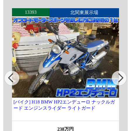
13393
北関東展示場
[バイク] H18 BMW HP2エンデューロ ナックルガ
★[
ード エンジンスライダー ライトガード
3.
19
238万円