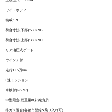
上物型式:SF21WA
ワイドボディ
積載3.2t
荷台寸法(下部):550×203
荷台寸法(上部):330×200
リア油圧式ゲート
ウインチ付
走行11.5万km
6速ミッション
車検付(R8/2/7)
中型限定(総重量8t未満)免許
排ガス適合(各都市登録&乗り入れ可)