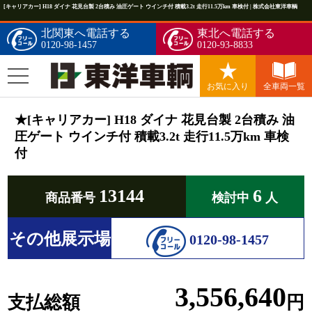
[キャリアカー] H18 ダイナ 花見台製 2台積み 油圧ゲート ウインチ付 積載3.2t 走行11.5万km 車検付 | 株式会社東洋車輌
北関東へ電話する
東北へ電話する
0120-98-1457
0120-93-8833
お気に入り
全車両一覧
★[キャリアカー] H18 ダイナ 花見台製 2台積み 油
圧ゲート ウインチ付 積載3.2t 走行11.5万km 車検
付
13144
6
商品番号
検討中
人
その他展示場
0120-98-1457
3,556,640
支払総額
円