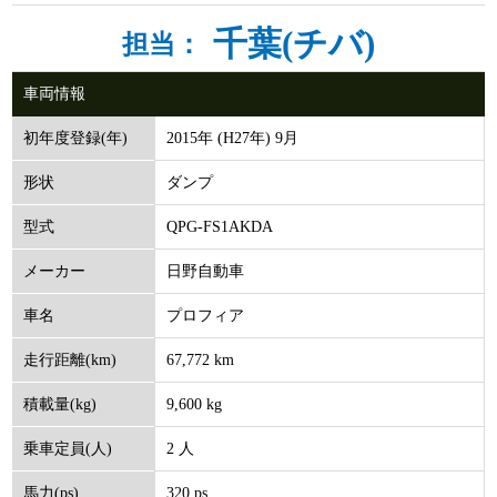
千葉(チバ)
担当：
車両情報
2015年 (H27年) 9月
初年度登録(年)
ダンプ
形状
QPG-FS1AKDA
型式
日野自動車
メーカー
プロフィア
車名
67,772 km
走行距離(km)
9,600 kg
積載量(kg)
2 人
乗車定員(人)
320 ps
馬力(ps)