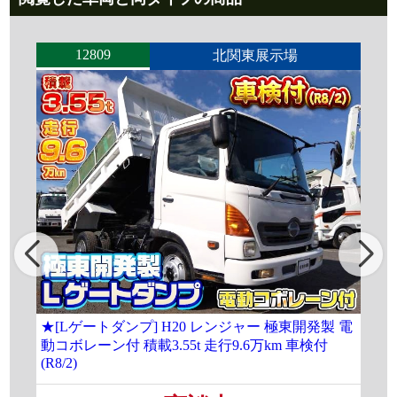
12809
北関東展示場
★[Lゲートダンプ] H20 レンジャー 極東開発製 電
[大
動コボレーン付 積載3.55t 走行9.6万km 車検付
載8
(R8/2)