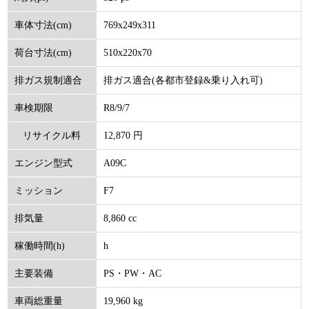
769x249x311
車体寸法(cm)
510x220x70
荷台寸法(cm)
排ガス適合(各都市登録&乗り入れ可)
排ガス規制適合
R8/9/7
車検期限
12,870 円
リサイクル料
A09C
エンジン型式
(円)
F7
ミッション
8,860 cc
排気量
h
稼働時間(h)
PS・PW・AC
主要装備
19,960 kg
車両総重量