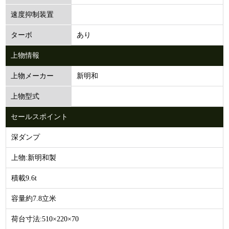
速度抑制装置
あり
ターボ
上物情報
新明和
上物メーカー
上物型式
セールスポイント
深ダンプ
上物:新明和製
積載9.6t
容量約7.8立米
荷台寸法:510×220×70