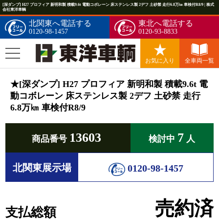
[深ダンプ] H27 プロフィア 新明和製 積載9.6t 電動コボレーン 床ステンレス製 2デフ 土砂禁 走行6.8万㎞ 車検付R8/9 | 株式
会社東洋車輌
北関東へ電話する
東北へ電話する
0120-98-1457
0120-93-8833
お気に入り
全車両一覧
★[深ダンプ] H27 プロフィア 新明和製 積載9.6t 電
動コボレーン 床ステンレス製 2デフ 土砂禁 走行
6.8万㎞ 車検付R8/9
13603
7
商品番号
検討中
人
北関東展示場
0120-98-1457
売約済
支払総額