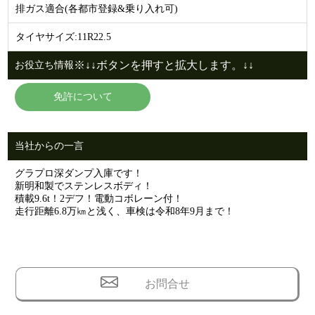
排ガス適合(各都市登録&乗り入れ可)
タイヤサイズ:11R22.5
※↓↓ボタンを押すと拡大します。↓↓
お役立ち情報
免許について
当社からの一言
グラプロ深ダンプ入庫です！
新明和製でステンレスボディ！
積載9.6t！2デフ！電動コボレーン付！
走行距離6.8万㎞と浅く、車検は令和8年9月まで！
お問合せ