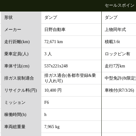
セールスポイン
ダンプ
ダンプ
形状
日野自動車
上物同年式
メーカー
72,671 km
積載3.6t
走行距離(km)
3 人
ロックピン有
乗車定員(人)
537x221x248
走行7万km
車体寸法(cm)
排ガス適合(各都市登録&乗
中型免許(8t限定
排ガス規制適合
り入れ可)
10,400 円
車検付(R7/3/26)
リサイクル料(円)
F6
ミッション
h
稼働時間(h)
7,965 kg
車両総重量