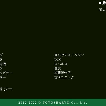
■ 
過去
ダ
メルセデス・ベンツ
タ
TCM
コベルコ
建機
住友
ツ
加藤製作所
タピラー
古河ユニック
マー
リシー
2012-2022 © TOYOSHARYO Co., Ltd.