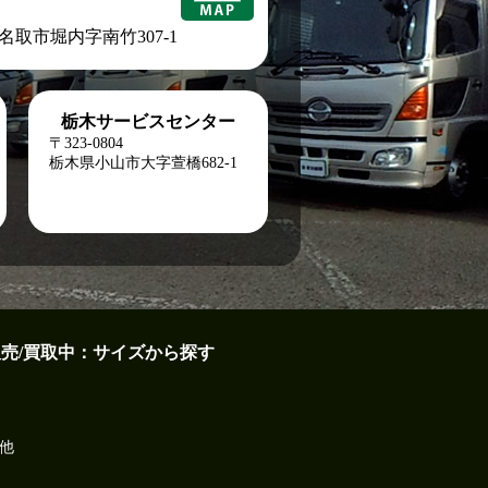
城県名取市堀内字南竹307-1
栃木サービスセンター
〒323-0804
栃木県小山市大字萱橋682-1
販売/買取中：サイズから探す
他