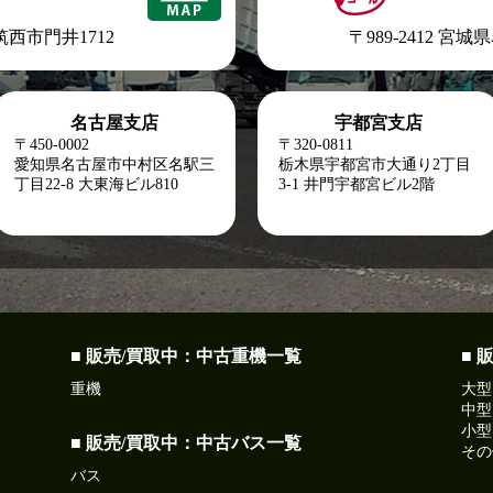
県筑西市門井1712
〒989-2412 宮
名古屋支店
宇都宮支店
〒450-0002
〒320-0811
愛知県名古屋市中村区名駅三
栃木県宇都宮市大通り2丁目
丁目22-8
大東海ビル810
3-1 井門宇都宮ビル2階
■ 販売/買取中：中古重機一覧
■ 
重機
大型
中型
小型
■ 販売/買取中：中古バス一覧
その
バス