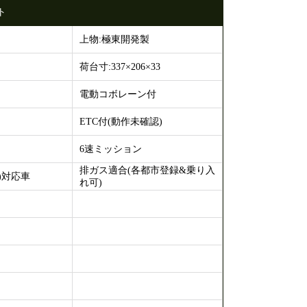
ト
上物:極東開発製
荷台寸:337×206×33
電動コボレーン付
ETC付(動作未確認)
6速ミッション
排ガス適合(各都市登録&乗り入
)対応車
れ可)