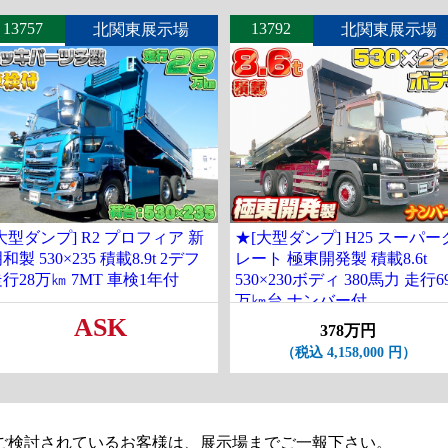
13757
13792
北関東展示場
北関東展示場
大型ダンプ] R2 プロフィア 新
★[大型ダンプ] H25 スーパー
和製 530×235 積載8.9t 2デフ
レート 極東開発製 積載8.6t
行28万㎞ 7MT 車検1年付
530×230ボディ 380馬力 走行6
万㎞台 ナンバー付
ASK
378万円
（税込 4,158,000 円）
ご検討されているお客様は、展示場までご一報下さい。