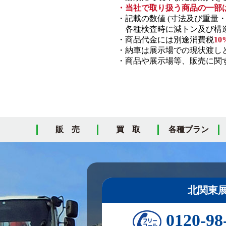
・当社で取り扱う商品の一部
・記載の数値 (寸法及び重量
各種検査時に減トン及び構造
・商品代金には別途消費税
10
・納車は展示場での現状渡し
・商品や展示場等、販売に関す
販 売
買 取
各種プラン
北関東
0120-98