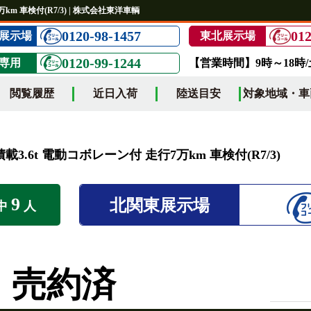
km 車検付(R7/3) | 株式会社東洋車輌
0120-98-1457
012
展示場
東北展示場
0120-99-1244
専用
【営業時間】9時～18時
閲覧履歴
近日入荷
陸送目安
対象地域・車
載3.6t 電動コボレーン付 走行7万km 車検付(R7/3)
9
北関東展示場
中
人
売約済