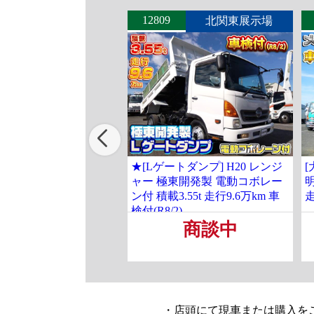
12809
北関東展示場
★[Lゲートダンプ] H20 レンジ
[
ャー 極東開発製 電動コボレー
明
ン付 積載3.55t 走行9.6万km 車
走
検付(R8/2)
商談中
・店頭にて現車または購入を