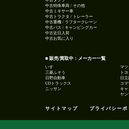
中古ダンプ
中古特殊車両 / その他
中古ミキサー車
中古トラクタ / トレーラー
中古重機 / ラフタークレーン
中古バス / キャンピングカー
中古近日入荷
中古お気に入り
■ 販売/買取中：メーカー一覧
いすゞ
マツ
三菱ふそう
トヨ
日野自動車
日立
UDトラックス
コマ
ニッサン
キャ
ヤン
サイトマップ
プライバシーポ