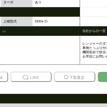
あり
ターボ
DD04-35
上物型式
↓↓
当社からの一言
レンジャーのダ
車検たっぷり付
機関良好で担当
お早目にお問い
録
LINE
下取査定