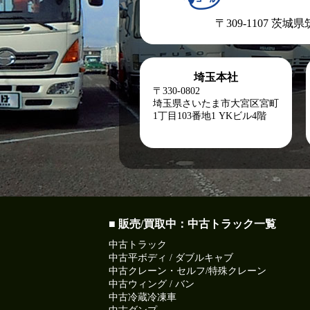
〒309-1107 茨城
埼玉本社
〒330-0802
埼玉県さいたま市大宮区宮町
1丁目103番地1
YKビル4階
■ 販売/買取中：中古トラック一覧
中古トラック
中古平ボディ / ダブルキャブ
中古クレーン・セルフ/特殊クレーン
中古ウィング / バン
中古冷蔵冷凍車