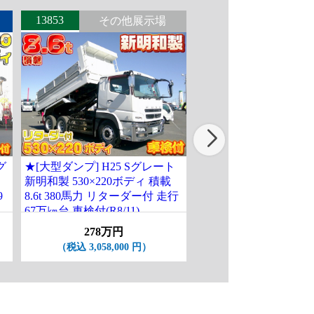
13853
14206
その他展示場
北関東
グ
★[大型ダンプ] H25 Sグレート
★[ローダーダンプ] H9
新明和製 530×220ボディ 積載
スライドボディ 積載2t
9
8.6t 380馬力 リターダー付 走行
ー 走行12.4万㎞ 車検
67万㎞台 車検付(R8/11)
付(R9/3月)
278万円
218万円
（税込 3,058,000 円）
（税込 2,398,000 