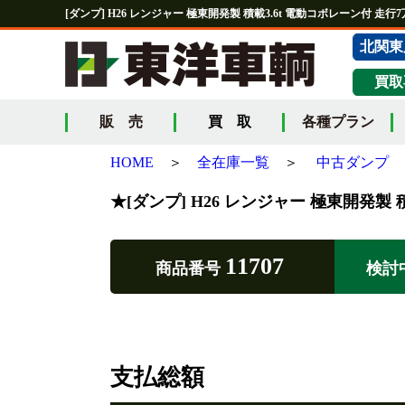
[ダンプ] H26 レンジャー 極東開発製 積載3.6t 電動コボレーン付 走行7万
北関東
買取
販 売
買 取
各種プラン
HOME
＞
全在庫一覧
＞
中古ダンプ
★[ダンプ] H26 レンジャー 極東開発製 積
11707
商品番号
検討
支払総額