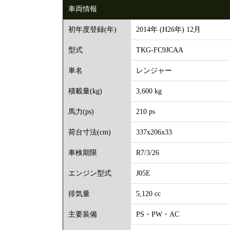
車両情報
2014年 (H26年) 12月
初年度登録(年)
TKG-FC9JCAA
型式
レンジャー
車名
3,600 kg
積載量(kg)
210 ps
馬力(ps)
337x206x33
荷台寸法(cm)
R7/3/26
車検期限
J05E
エンジン型式
5,120 cc
排気量
PS・PW・AC
主要装備