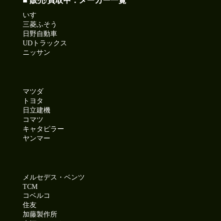
■ 販売/買取中：メーカー一覧
いすゞ
三菱ふそう
日野自動車
UDトラックス
ニッサン
マツダ
トヨタ
日立建機
コマツ
キャタピラー
ヤンマー
メルセデス・ベンツ
TCM
コベルコ
住友
加藤製作所