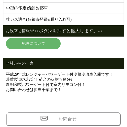
中型(8t限定)免許対応車
排ガス適合(各都市登録&乗り入れ可)
※↓↓ボタンを押すと拡大します。↓↓
お役立ち情報
免許について
当社からの一言
平成29年式レンジャーパワーゲート付冷蔵冷凍車入庫です！
菱重製-30℃設定！荷台の状態も良好♪
新明和製パワーゲート付で室内リモコン付！
お問い合わせは担当千葉まで！
お問合せ