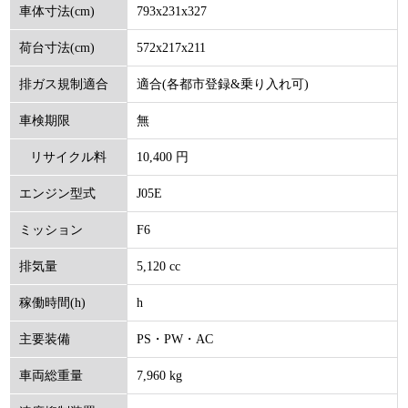
793x231x327
車体寸法(cm)
572x217x211
荷台寸法(cm)
適合(各都市登録&乗り入れ可)
排ガス規制適合
無
車検期限
10,400 円
リサイクル料
J05E
エンジン型式
(円)
F6
ミッション
5,120 cc
排気量
h
稼働時間(h)
PS・PW・AC
主要装備
7,960 kg
車両総重量