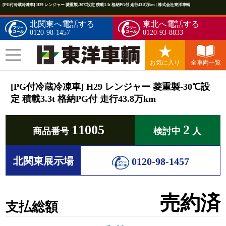
[PG付冷蔵冷凍車] H29 レンジャー 菱重製-30℃設定 積載3.3t 格納PG付 走行43.8万km | 株式会社東洋車輌
北関東へ電話する
東北へ電話する
0120-98-1457
0120-93-8833
お気に入り
全車両一覧
[PG付冷蔵冷凍車] H29 レンジャー 菱重製-30℃設
定 積載3.3t 格納PG付 走行43.8万km
11005
2
商品番号
検討中
人
北関東展示場
0120-98-1457
売約済
支払総額