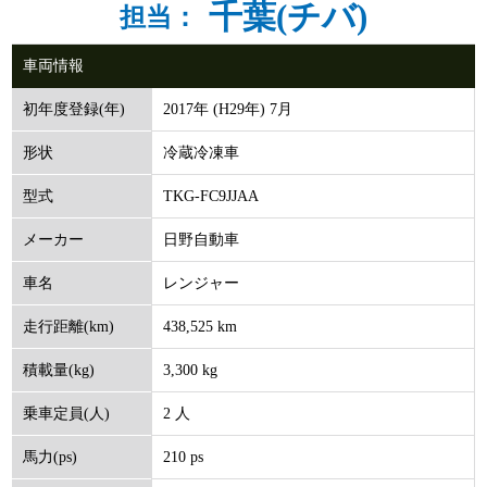
千葉(チバ)
担当：
車両情報
2017年 (H29年) 7月
初年度登録(年)
冷蔵冷凍車
形状
TKG-FC9JJAA
型式
日野自動車
メーカー
レンジャー
車名
438,525 km
走行距離(km)
3,300 kg
積載量(kg)
2 人
乗車定員(人)
210 ps
馬力(ps)