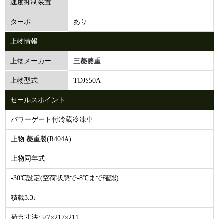
速度抑制装置
あり
ターボ
上物情報
三菱菱重
上物メーカー
TDJS50A
上物型式
セールスポイント
パワーゲート付冷蔵冷凍車
上物:菱重製(R404A)
上物同年式
-30℃設定(空荷状態で-8℃まで確認)
積載3.3t
荷台寸法:577×217×211