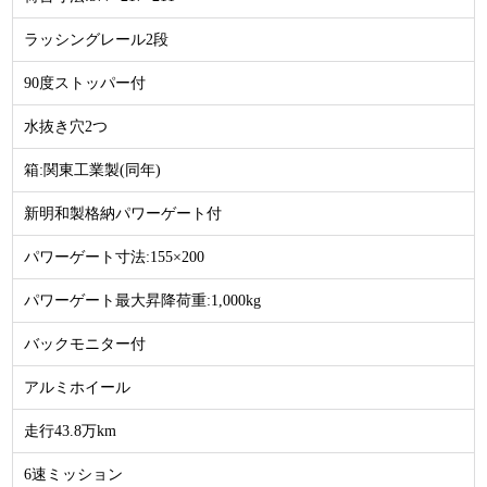
ラッシングレール2段
90度ストッパー付
水抜き穴2つ
箱:関東工業製(同年)
新明和製格納パワーゲート付
パワーゲート寸法:155×200
パワーゲート最大昇降荷重:1,000kg
バックモニター付
アルミホイール
走行43.8万km
6速ミッション