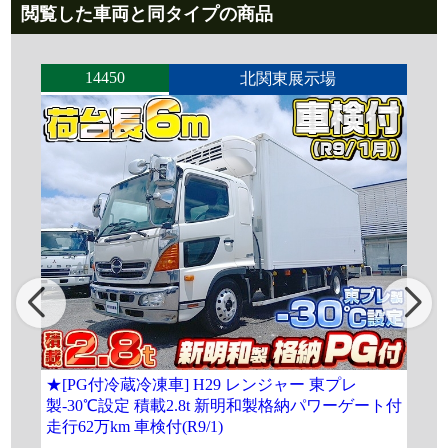
閲覧した車両と同タイプの商品
14450
北関東展示場
★[PG付冷蔵冷凍車] H29 レンジャー 東プレ
[冷
製-30℃設定 積載2.8t 新明和製格納パワーゲート付
エ
走行62万km 車検付(R9/1)
行8