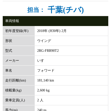
千葉(チバ)
担当：
車両情報
2018年 (H30年) 2月
初年度登録(年)
ウイング
形状
2RG-FRR90T2
型式
いすゞ
メーカー
フォワード
車名
181,140 km
走行距離(km)
2,600 kg
積載量(kg)
2 人
乗車定員(人)
240 ps
馬力(ps)