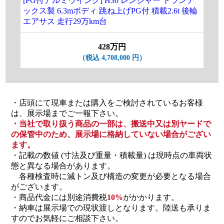
[PG付アルミウイング] H30 レンジャー トランテ
[P
ックス製 6.3mボディ 跳ね上げPG付 積載2.6t 後輪
ッ
エアサス 走行29万km台
載2
428万円
（税込 4,708,000 円）
・店頭にて現車または購入をご検討されているお客様
は、展示場までご一報下さい。
・当社で取り扱う商品の一部は、搬送中又は別ヤードで
の保管中のため、展示場に格納していない場合がござい
ます。
・記載の数値 (寸法及び重量・積載量) は現時点の車両状
態と異なる場合があります。
各種検査時に減トン及び構造の変更が必要となる場合
がございます。
・商品代金には別途消費税
10%
がかかります。
・納車は展示場での現状渡しとなります。陸送も承りま
すのでお気軽にご相談下さい。