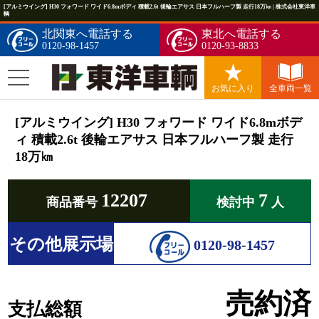
[アルミウイング] H30 フォワード ワイド6.8mボディ 積載2.6t 後輪エアサス 日本フルハーフ製 走行18万㎞ | 株式会社東洋車
輌
北関東へ電話する
東北へ電話する
0120-98-1457
0120-93-8833
お気に入り
全車両一覧
[アルミウイング] H30 フォワード ワイド6.8mボデ
ィ 積載2.6t 後輪エアサス 日本フルハーフ製 走行
18万㎞
12207
7
商品番号
検討中
人
その他展示場
0120-98-1457
売約済
支払総額