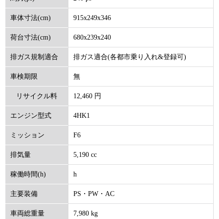
915x249x346
車体寸法(cm)
680x239x240
荷台寸法(cm)
排ガス適合(各都市乗り入れ&登録可)
排ガス規制適合
無
車検期限
12,460 円
リサイクル料
4HK1
エンジン型式
(円)
F6
ミッション
5,190 cc
排気量
h
稼働時間(h)
PS・PW・AC
主要装備
7,980 kg
車両総重量