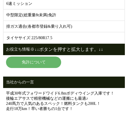
6速ミッション
中型限定(総重量8t未満)免許
排ガス適合(各都市登録&乗り入れ可)
タイヤサイズ:225/80R17.5
※↓↓ボタンを押すと拡大します。↓↓
お役立ち情報
免許について
当社からの一言
平成30年式フォワードワイド6.8mボディウイング入庫です！
後輪エアサスで精密機械などの運搬にも最適♪
240馬力で人気のあるスペック！燃料タンクも200L！
走行18万km！早い者勝ちの1台です！