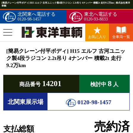
[簡易クレーン付平ボディ] H15 エルフ 古河ユニック製4段ラジコン 2.2t吊り 4ナンバー 積載2t 走行9.2万km | 株式会社東洋
車輌
北関東へ電話する
東北へ電話する
0120-98-1457
0120-93-8833
お気に入り
全車両一覧
[簡易クレーン付平ボディ] H15 エルフ 古河ユニッ
ク製4段ラジコン 2.2t吊り 4ナンバー 積載2t 走行
9.2万km
14201
8
商品番号
検討中
人
北関東展示場
0120-98-1457
売約済
支払総額