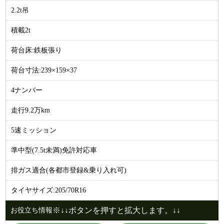
2.2t吊
積載2t
荷台床:鉄板張り
荷台寸法:239×159×37
4ナンバー
走行9.2万km
5速ミッション
準中型(7.5t未満)免許対応車
排ガス適合(各都市登録&乗り入れ可)
タイヤサイズ:205/70R16
※↓↓ボタンを押すと拡大します。↓↓
お役立ち情報