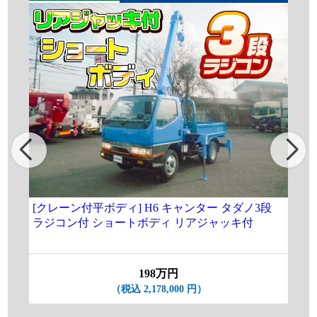
[クレーン付平ボディ] H6 キャンター タダノ3段
[ク
ラジコン付 ショートボディ リアジャッキ付
段ラ
198万円
（税込 2,178,000 円）