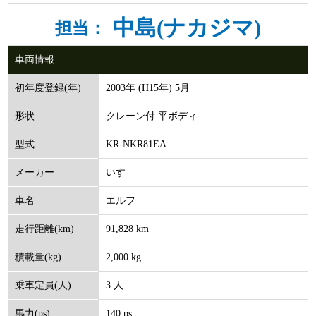
中島(ナカジマ)
担当：
車両情報
2003年 (H15年) 5月
初年度登録(年)
クレーン付 平ボディ
形状
KR-NKR81EA
型式
いすゞ
メーカー
エルフ
車名
91,828 km
走行距離(km)
2,000 kg
積載量(kg)
3 人
乗車定員(人)
140 ps
馬力(ps)