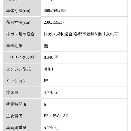
468x169x198
車体寸法(cm)
239x159x37
荷台寸法(cm)
排ガス規制適合(各都市登録&乗り入れ可)
排ガス規制適合
無
車検期限
8,340 円
リサイクル料
4HL1
エンジン型式
(円)
F5
ミッション
4,770 cc
排気量
h
稼働時間(h)
PS・PW・AC
主要装備
5,175 kg
車両総重量