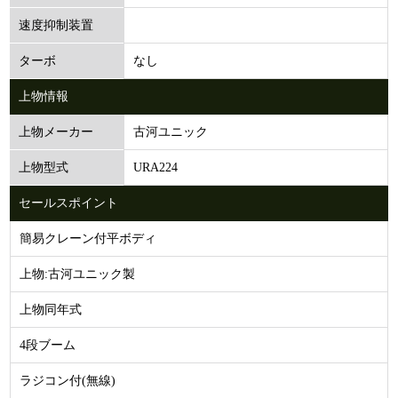
速度抑制装置
なし
ターボ
上物情報
古河ユニック
上物メーカー
URA224
上物型式
セールスポイント
簡易クレーン付平ボディ
上物:古河ユニック製
上物同年式
4段ブーム
ラジコン付(無線)