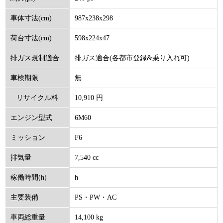
987x238x298
車体寸法(cm)
598x224x47
荷台寸法(cm)
排ガス適合(各都市登録&乗り入れ可)
排ガス規制適合
無
車検期限
10,910 円
リサイクル料
6M60
エンジン型式
(円)
F6
ミッション
7,540 cc
排気量
h
稼働時間(h)
PS・PW・AC
主要装備
14,100 kg
車両総重量