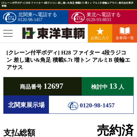
[クレーン付平ボディ] H28 ファイター 4段ラジコン 差し違い&角足 積載6.7t 増トン アルミB 後輪エアサス | 株式会社東洋
車輌
北関東へ電話する
東北へ電話する
0120-98-1457
0120-93-8833
お気に入り
全車両一覧
[クレーン付平ボディ] H28 ファイター 4段ラジコ
ン 差し違い&角足 積載6.7t 増トン アルミB 後輪エ
アサス
12697
13
商品番号
検討中
人
北関東展示場
0120-98-1457
売約済
支払総額