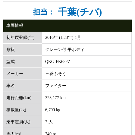
千葉(チバ)
担当：
車両情報
2016年 (H28年) 1月
初年度登録(年)
クレーン付 平ボディ
形状
QKG-FK65FZ
型式
三菱ふそう
メーカー
ファイター
車名
323,177 km
走行距離(km)
6,700 kg
積載量(kg)
2 人
乗車定員(人)
240 ps
馬力(ps)