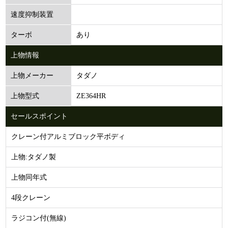
速度抑制装置
あり
ターボ
上物情報
タダノ
上物メーカー
ZE364HR
上物型式
セールスポイント
クレーン付アルミブロック平ボディ
上物:タダノ製
上物同年式
4段クレーン
ラジコン付(無線)