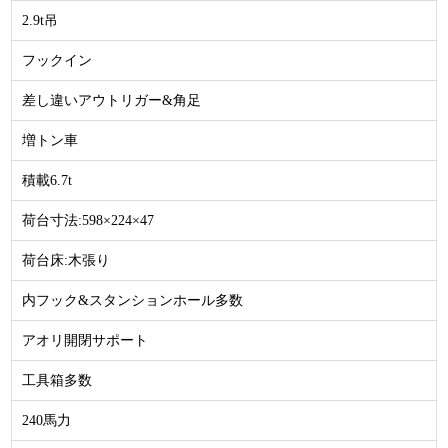
2.9t吊
フックイン
差し違いアウトリガー&角足
増トン車
積載6.7t
荷台寸法:598×224×47
荷台床:木張り
内フック&スタンションホール多数
アオリ開閉サポート
工具箱多数
240馬力