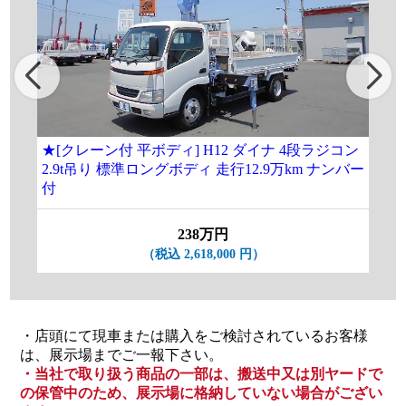
★[クレーン付 平ボディ] H12 ダイナ 4段ラジコン
[
2.9t吊り 標準ロングボディ 走行12.9万km ナンバー
ラ
付
238万円
（税込 2,618,000 円）
・店頭にて現車または購入をご検討されているお客様
は、展示場までご一報下さい。
・当社で取り扱う商品の一部は、搬送中又は別ヤードで
の保管中のため、展示場に格納していない場合がござい