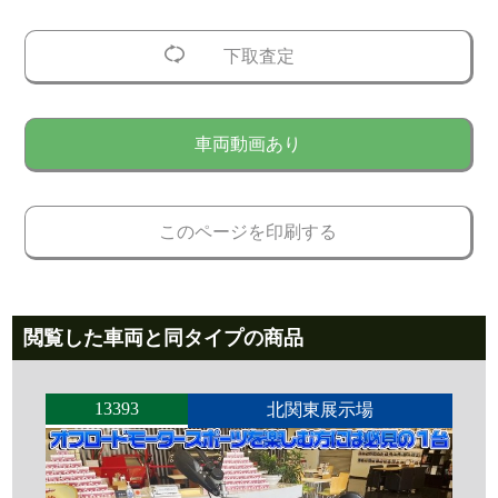
下取査定
車両動画あり
このページを印刷する
閲覧した車両と同タイプの商品
13393
北関東展示場