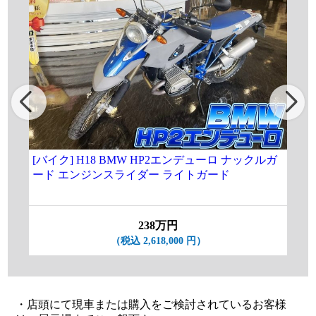
[バイク] H18 BMW HP2エンデューロ ナックルガ
★[
ード エンジンスライダー ライトガード
3.
19
238万円
（税込 2,618,000 円）
・店頭にて現車または購入をご検討されているお客様