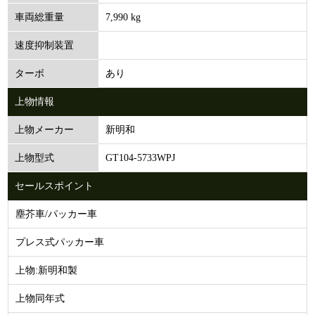
7,990 kg
車両総重量
速度抑制装置
あり
ターボ
上物情報
新明和
上物メーカー
GT104-5733WPJ
上物型式
セールスポイント
塵芥車/パッカー車
プレス式パッカー車
上物:新明和製
上物同年式