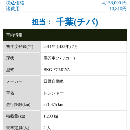
税込価格
4,158,000 円
諸費用
10,810円
千葉(チバ)
担当：
車両情報
2011年 (H23年) 7月
初年度登録(年)
塵芥車(パッカー)
形状
BKG-FC7JGYA
型式
日野自動車
メーカー
レンジャー
車名
371,475 km
走行距離(km)
1,200 kg
積載量(kg)
2 人
乗車定員(人)