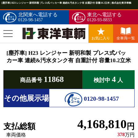
[塵芥車] H23 レンジャー 新明和製 プレス式パッカー車 連続&汚水タンク有 自重計付 容量10.2立米 | 株式会社東洋車輌
北関東へ電話する
東北へ電話する
0120-98-1457
0120-93-8833
お気に入り
全車両一覧
[塵芥車] H23 レンジャー 新明和製 プレス式パッ
カー車 連続&汚水タンク有 自重計付 容量10.2立米
11868
4
商品番号
検討中
人
その他展示場
0120-98-1457
4,168,810
支払総額
円
378
車両価格
万円