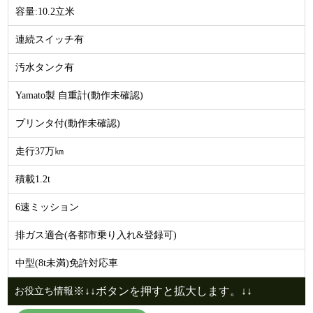
容量:10.2立米
連続スイッチ有
汚水タンク有
Yamato製 自重計(動作未確認)
プリンタ付(動作未確認)
走行37万㎞
積載1.2t
6速ミッション
排ガス適合(各都市乗り入れ&登録可)
中型(8t未満)免許対応車
※↓↓ボタンを押すと拡大します。↓↓
お役立ち情報