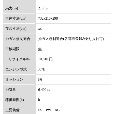
210 ps
馬力(ps)
732x218x298
車体寸法(cm)
xx
荷台寸法(cm)
排ガス規制適合(各都市登録&乗り入れ可)
排ガス規制適合
無
車検期限
10,810 円
リサイクル料
J07E
エンジン型式
(円)
F6
ミッション
6,400 cc
排気量
h
稼働時間(h)
PS・PW・AC
主要装備