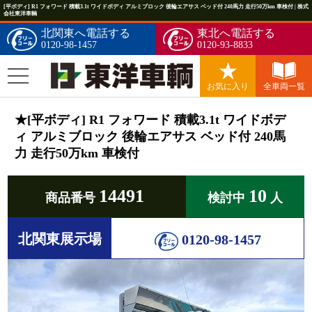
[平ボディ] R1 フォワード 積載3.1t ワイドボディ アルミブロック 後輪エアサス ベッド付 240馬力 走行50万km 車検付 | 株式
会社東洋車輌
北関東へ電話する
東北へ電話する
0120-98-1457
0120-93-8833
お気に入り
全車両一覧
★[平ボディ] R1 フォワード 積載3.1t ワイドボデ
ィ アルミブロック 後輪エアサス ベッド付 240馬
力 走行50万km 車検付
14491
10
商品番号
検討中
人
北関東展示場
0120-98-1457