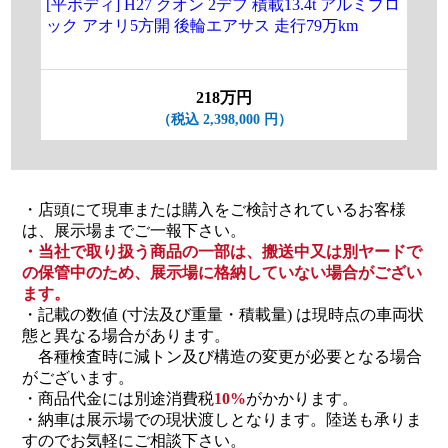
[平ボディ] H27 クオン 2デフ 積載13.4t アルミブロ
[
ック アオリ5方開 後輪エアサス 走行79万km
増ト
付 
218万円
（税込 2,398,000 円）
・店頭にて現車または購入をご検討されているお客様
は、展示場までご一報下さい。
・当社で取り扱う商品の一部は、搬送中又は別ヤードで
の保管中のため、展示場に格納していない場合がござい
ます。
・記載の数値 (寸法及び重量・積載量) は現時点の車両状
態と異なる場合があります。
各種検査時に減トン及び構造の変更が必要となる場合
がございます。
・商品代金には別途消費税
10%
がかかります。
・納車は展示場での現状渡しとなります。陸送も承りま
すのでお気軽にご相談下さい。