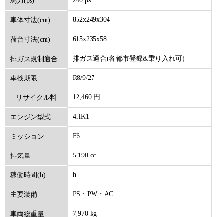
240 ps
馬力(ps)
852x249x304
車体寸法(cm)
615x235x58
荷台寸法(cm)
排ガス適合(各都市登録&乗り入れ可)
排ガス規制適合
R8/9/27
車検期限
12,460 円
リサイクル料
4HK1
エンジン型式
(円)
F6
ミッション
5,190 cc
排気量
h
稼働時間(h)
PS・PW・AC
主要装備
7,970 kg
車両総重量