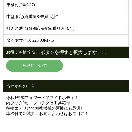
車検付(R8/9/27)
中型限定(総重量8t未満)免許
排ガス適合(各都市登録&乗り入れ可)
タイヤサイズ:225/90R17.5
※↓↓ボタンを押すと拡大します。↓↓
お役立ち情報
免許について
当社からの一言
令和1年式フォワード平ワイドボディ！
内フック9対！プロテクは工具箱付！
後輪エアサスで精密機械の運搬にも最適♪
車検付で即戦力！お問い合わせはお早目に！