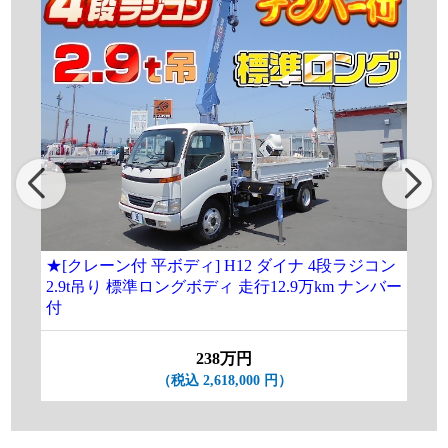
★[クレーン付 平ボディ] H12 ダイナ 4段ラジコン
[
2.9t吊り 標準ロングボディ 走行12.9万km ナンバー
ラ
付
238万円
（税込 2,618,000 円）