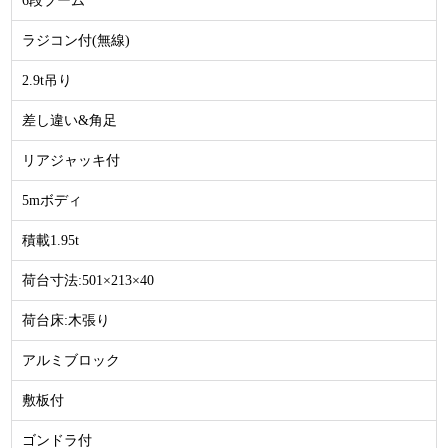
6段ブーム
ラジコン付(無線)
2.9t吊り
差し違い&角足
リアジャッキ付
5mボディ
積載1.95t
荷台寸法:501×213×40
荷台床:木張り
アルミブロック
敷板付
ゴンドラ付