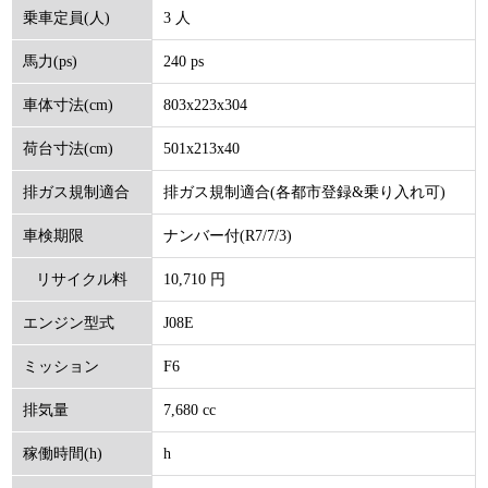
3 人
乗車定員(人)
240 ps
馬力(ps)
803x223x304
車体寸法(cm)
501x213x40
荷台寸法(cm)
排ガス規制適合(各都市登録&乗り入れ可)
排ガス規制適合
ナンバー付(R7/7/3)
車検期限
10,710 円
リサイクル料
J08E
エンジン型式
(円)
F6
ミッション
7,680 cc
排気量
h
稼働時間(h)