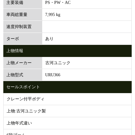
PS・PW・AC
主要装備
7,995 kg
車両総重量
速度抑制装置
あり
ターボ
上物情報
古河ユニック
上物メーカー
URU366
上物型式
セールスポイント
クレーン付平ボディ
上物:古河ユニック製
上物年式違い