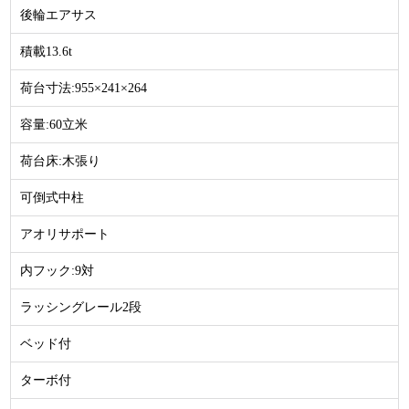
後輪エアサス
積載13.6t
荷台寸法:955×241×264
容量:60立米
荷台床:木張り
可倒式中柱
アオリサポート
内フック:9対
ラッシングレール2段
ベッド付
ターボ付