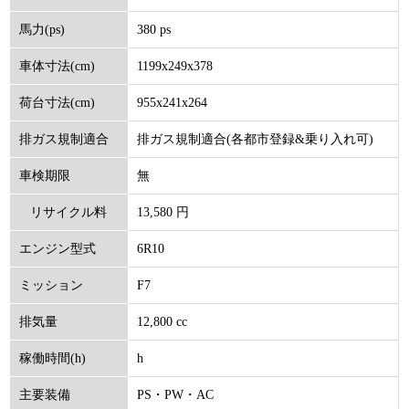
380 ps
馬力(ps)
1199x249x378
車体寸法(cm)
955x241x264
荷台寸法(cm)
排ガス規制適合(各都市登録&乗り入れ可)
排ガス規制適合
無
車検期限
13,580 円
リサイクル料
6R10
エンジン型式
(円)
F7
ミッション
12,800 cc
排気量
h
稼働時間(h)
PS・PW・AC
主要装備