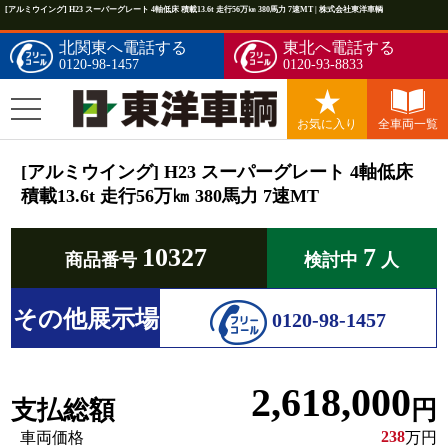
[アルミウイング] H23 スーパーグレート 4軸低床 積載13.6t 走行56万㎞ 380馬力 7速MT | 株式会社東洋車輌
北関東へ電話する
東北へ電話する
0120-98-1457
0120-93-8833
お気に入り
全車両一覧
[アルミウイング] H23 スーパーグレート 4軸低床
積載13.6t 走行56万㎞ 380馬力 7速MT
10327
7
商品番号
検討中
人
その他展示場
0120-98-1457
2,618,000
支払総額
円
238
車両価格
万円