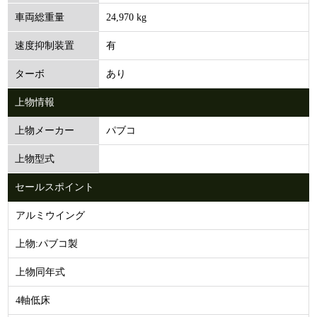
24,970 kg
車両総重量
有
速度抑制装置
あり
ターボ
上物情報
パブコ
上物メーカー
上物型式
セールスポイント
アルミウイング
上物:パブコ製
上物同年式
4軸低床