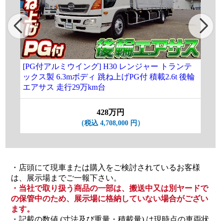
[PG付アルミウイング] H30 レンジャー トランテ
[P
ックス製 6.3mボディ 跳ね上げPG付 積載2.6t 後輪
ッ
エアサス 走行29万km台
載2
428万円
（税込 4,708,000 円）
・店頭にて現車または購入をご検討されているお客様
は、展示場までご一報下さい。
・当社で取り扱う商品の一部は、搬送中又は別ヤードで
の保管中のため、展示場に格納していない場合がござい
ます。
・記載の数値 (寸法及び重量・積載量) は現時点の車両状