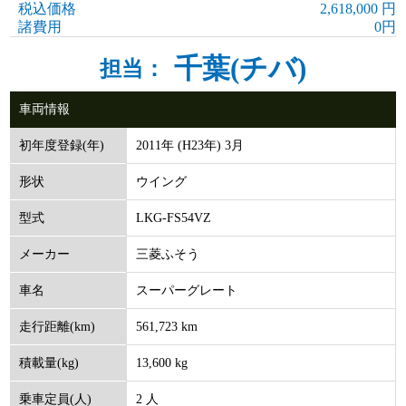
税込価格
2,618,000 円
諸費用
0円
千葉(チバ)
担当：
車両情報
2011年 (H23年) 3月
初年度登録(年)
ウイング
形状
LKG-FS54VZ
型式
三菱ふそう
メーカー
スーパーグレート
車名
561,723 km
走行距離(km)
13,600 kg
積載量(kg)
2 人
乗車定員(人)