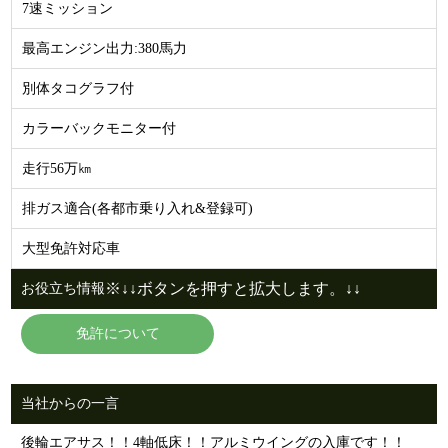
7速ミッション
最高エンジン出力:380馬力
別体タコグラフ付
カラーバックモニター付
走行56万㎞
排ガス適合(各都市乗り入れ&登録可)
大型免許対応車
※↓↓ボタンを押すと拡大します。↓↓
お役立ち情報
免許について
当社からの一言
後輪エアサス！！4軸低床！！アルミウイングの入庫です！！