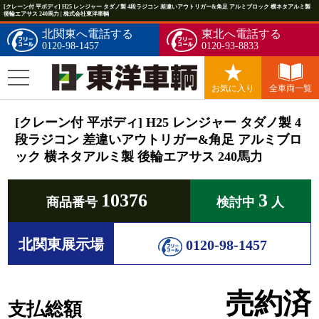
[クレーン付 平ボディ] H25 レンジャー タダノ製 4段ラジコン 差違いアウトリガー&角足 アルミブロック 横ネタアルミ製
後輪エアサス 240馬力 | 株式会社東洋車輌
北関東へ電話する
東北へ電話する
0120-98-1457
0120-93-8833
お気に入り
全車両一覧
[クレーン付 平ボディ] H25 レンジャー タダノ製 4
段ラジコン 差違いアウトリガー&角足 アルミブロ
ック 横ネタアルミ製 後輪エアサス 240馬力
10376
3
商品番号
検討中
人
北関東展示場
0120-98-1457
売約済
支払総額