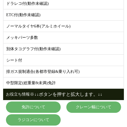
ドラレコ付(動作未確認)
ETC付(動作未確認)
ノーマルタイヤ6本(アルミホイール)
メッキパーツ多数
別体タコグラフ付(動作未確認)
シート付
排ガス規制適合(各都市登録&乗り入れ可)
中型限定(総重量8t未満)免許
※↓↓ボタンを押すと拡大します。↓↓
お役立ち情報
免許について
クレーン幅について
ラジコンについて