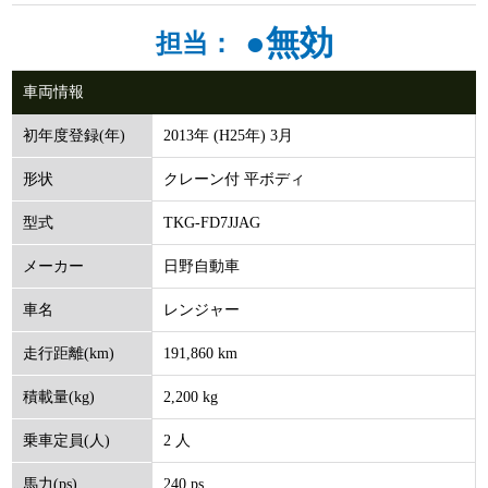
●無効
担当：
車両情報
2013年 (H25年) 3月
初年度登録(年)
クレーン付 平ボディ
形状
TKG-FD7JJAG
型式
日野自動車
メーカー
レンジャー
車名
191,860 km
走行距離(km)
2,200 kg
積載量(kg)
2 人
乗車定員(人)
240 ps
馬力(ps)