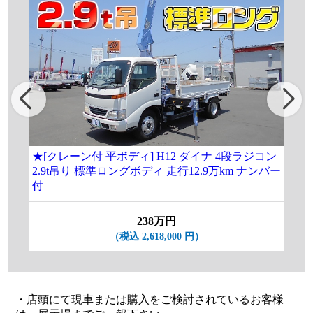
★[クレーン付 平ボディ] H12 ダイナ 4段ラジコン
[
2.9t吊り 標準ロングボディ 走行12.9万km ナンバー
ラ
付
238万円
（税込 2,618,000 円）
・店頭にて現車または購入をご検討されているお客様