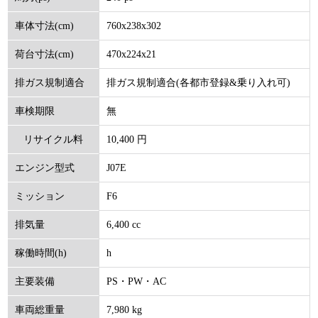
760x238x302
車体寸法(cm)
470x224x21
荷台寸法(cm)
排ガス規制適合(各都市登録&乗り入れ可)
排ガス規制適合
無
車検期限
10,400 円
リサイクル料
J07E
エンジン型式
(円)
F6
ミッション
6,400 cc
排気量
h
稼働時間(h)
PS・PW・AC
主要装備
7,980 kg
車両総重量