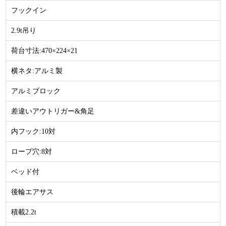
フックイン
2.9t吊り
荷台寸法:470×224×21
横ネタ:アルミ製
アルミブロック
差違いアウトリガー&角足
内フック:10対
ロープ穴:8対
ベッド付
後輪エアサス
積載2.2t