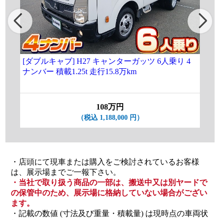
[ダブルキャブ] H27 キャンターガッツ 6人乗り 4
[ダ
ナンバー 積載1.25t 走行15.8万km
ア
車 
108万円
（税込 1,188,000 円）
・店頭にて現車または購入をご検討されているお客様
は、展示場までご一報下さい。
・当社で取り扱う商品の一部は、搬送中又は別ヤードで
の保管中のため、展示場に格納していない場合がござい
ます。
・記載の数値 (寸法及び重量・積載量) は現時点の車両状