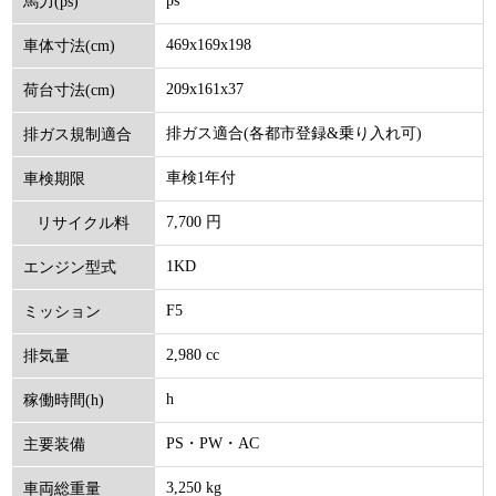
ps
馬力(ps)
469x169x198
車体寸法(cm)
209x161x37
荷台寸法(cm)
排ガス適合(各都市登録&乗り入れ可)
排ガス規制適合
車検1年付
車検期限
7,700 円
リサイクル料
1KD
エンジン型式
(円)
F5
ミッション
2,980 cc
排気量
h
稼働時間(h)
PS・PW・AC
主要装備
3,250 kg
車両総重量