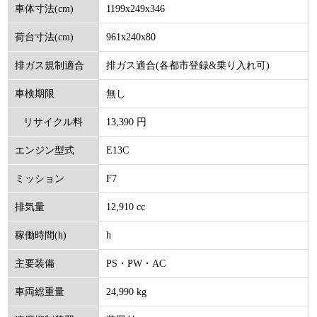
1199x249x346
車体寸法(cm)
961x240x80
荷台寸法(cm)
排ガス適合(各都市登録&乗り入れ可)
排ガス規制適合
無し
車検期限
13,390 円
リサイクル料
E13C
エンジン型式
(円)
F7
ミッション
12,910 cc
排気量
h
稼働時間(h)
PS・PW・AC
主要装備
24,990 kg
車両総重量