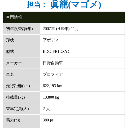
眞籠(マゴメ)
担当：
車両情報
2007年 (H19年) 11月
初年度登録(年)
平ボディ
形状
BDG-FR1EXYG
型式
日野自動車
メーカー
プロフィア
車名
622,193 km
走行距離(km)
13,800 kg
積載量(kg)
2 人
乗車定員(人)
380 ps
馬力(ps)