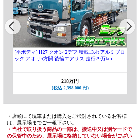
[平ボディ] H27 クオン 2デフ 積載13.4t アルミブロ
[
ック アオリ5方開 後輪エアサス 走行79万km
増ト
付 
218万円
（税込 2,398,000 円）
・店頭にて現車または購入をご検討されているお客様
は、展示場までご一報下さい。
・当社で取り扱う商品の一部は、搬送中又は別ヤードで
の保管中のため、展示場に格納していない場合がござい