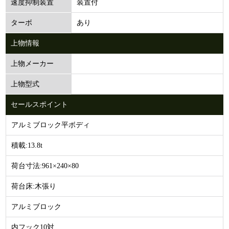
装置付
速度抑制装置
あり
ターボ
上物情報
上物メーカー
上物型式
セールスポイント
アルミブロック平ボディ
積載:13.8t
荷台寸法:961×240×80
荷台床:木張り
アルミブロック
内フック10対