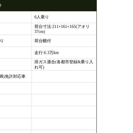
ト
6人乗り
荷台寸法:211×161×165(アオリ
37cm)
り
荷台幌付
走行:6.3万km
排ガス適合(各都市登録&乗り入
れ可)
未満)免許対応車