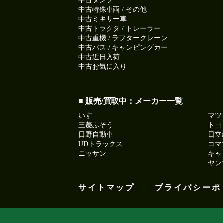
中古ダンプ
中古特殊車両 / その他
中古ミキサー車
中古トラクタ / トレーラー
中古重機 / ラフタークレーン
中古バス / キャンピングカー
中古近日入荷
中古お気に入り
■ 販売/買取中：メーカー一覧
いすゞ
マツ
三菱ふそう
トヨ
日野自動車
日立
UDトラックス
コマ
ニッサン
キャ
ヤン
サイトマップ
プライバシーポ