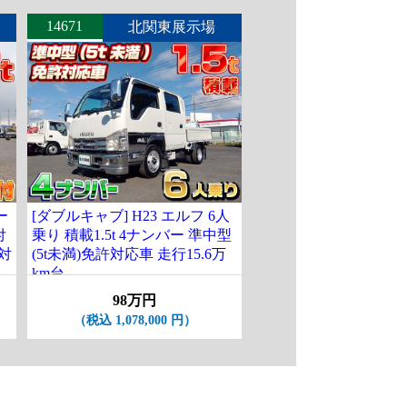
14671
北関東展示場
ー
[ダブルキャブ] H23 エルフ 6人
付
乗り 積載1.5t 4ナンバー 準中型
許対
(5t未満)免許対応車 走行15.6万
km台
98万円
（税込 1,078,000 円）