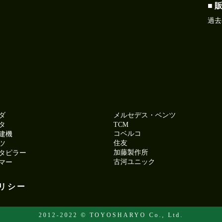
■ 
過去
ダ
メルセデス・ベンツ
タ
TCM
コベルコ
建機
住友
ツ
加藤製作所
タピラー
古河ユニック
マー
リシー
2012-2022 © TOYOSHARYO Co., Ltd.