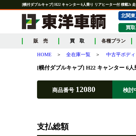
[幌付ダブルキャブ] H22 キャンター 6人乗り リアヒーター付 積載2t 走
北関東
買取
販 売
買 取
各種プラン
HOME
＞
全在庫一覧
＞
中古平ボディ 
[幌付ダブルキャブ] H22 キャンター 6人
12080
商品番号
検討
支払総額