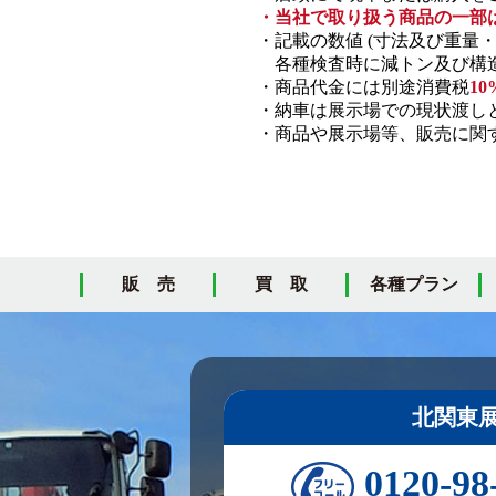
・当社で取り扱う商品の一部
・記載の数値 (寸法及び重量
各種検査時に減トン及び構造
・商品代金には別途消費税
10
・納車は展示場での現状渡し
・商品や展示場等、販売に関す
販 売
買 取
各種プラン
北関東
0120-98