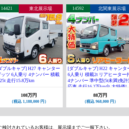
14421
14592
東北展示場
北関東展示場
ダブルキャブ] H27 キャンター
[ダブルキャブ] H22 キャンタ
ッツ 6人乗り 4ナンバー 積載
6人乗り 積載2t リアヒーター
.25t 走行15.8万km
4ナンバー 準中型(5t未満)免
応車 走行16.2万km台 大特価!
108万円
88万円
（税込 1,188,000 円）
（税込 968,000 円）
ご検討されているお客様は、展示場までご一報下さい。