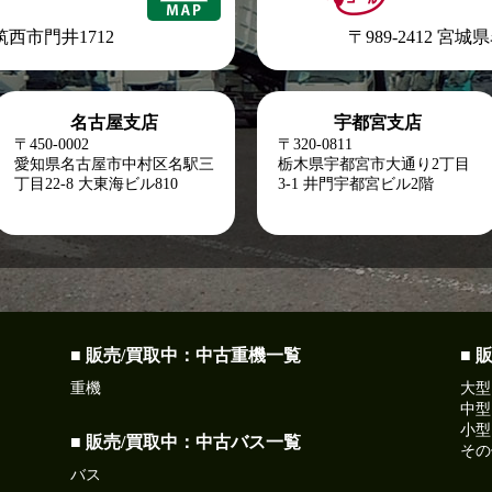
県筑西市門井1712
〒989-2412 宮
名古屋支店
宇都宮支店
〒450-0002
〒320-0811
愛知県名古屋市中村区名駅三
栃木県宇都宮市大通り2丁目
丁目22-8
大東海ビル810
3-1 井門宇都宮ビル2階
■ 販売/買取中：中古重機一覧
■ 
重機
大型
中型
小型
■ 販売/買取中：中古バス一覧
その
バス