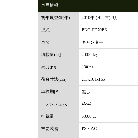
車両情報
2010年 (H22年) 9月
初年度登録(年)
BKG-FE70BS
型式
キャンター
車名
2,000 kg
積載量(kg)
130 ps
馬力(ps)
211x161x165
荷台寸法(cm)
無し
車検期限
4M42
エンジン型式
3,000 cc
排気量
PS・AC
主要装備