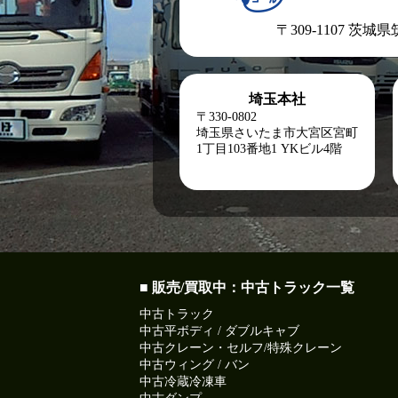
〒309-1107 茨城
埼玉本社
〒330-0802
埼玉県さいたま市大宮区宮町
1丁目103番地1
YKビル4階
■ 販売/買取中：中古トラック一覧
中古トラック
中古平ボディ / ダブルキャブ
中古クレーン・セルフ/特殊クレーン
中古ウィング / バン
中古冷蔵冷凍車