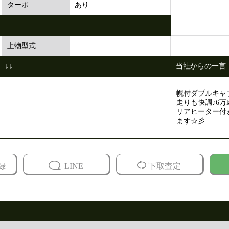
あり
ターボ
上物型式
↓↓
当社からの一言
幌付ダブルキャ
走りも快調♪6万
リアヒーター付
ます☆彡
録
LINE
下取査定