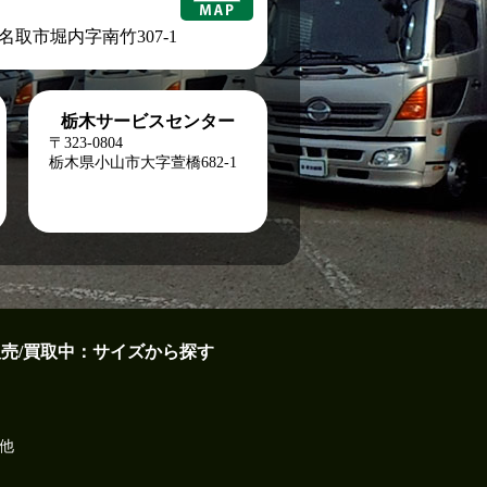
城県名取市堀内字南竹307-1
栃木サービスセンター
〒323-0804
栃木県小山市大字萱橋682-1
販売/買取中：サイズから探す
他