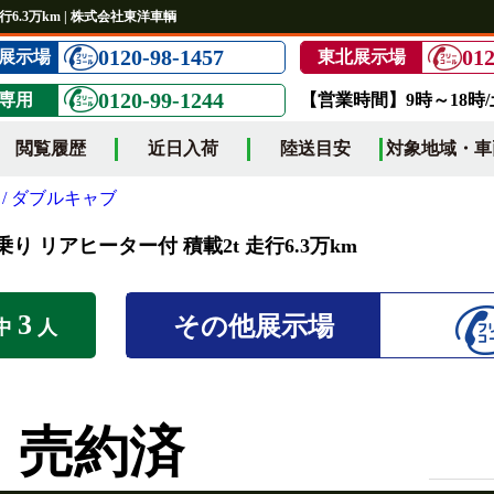
行6.3万km | 株式会社東洋車輌
0120-98-1457
012
展示場
東北展示場
0120-99-1244
専用
【営業時間】9時～18時
閲覧履歴
近日入荷
陸送目安
対象地域・車
/ ダブルキャブ
乗り リアヒーター付 積載2t 走行6.3万km
3
その他展示場
中
人
売約済