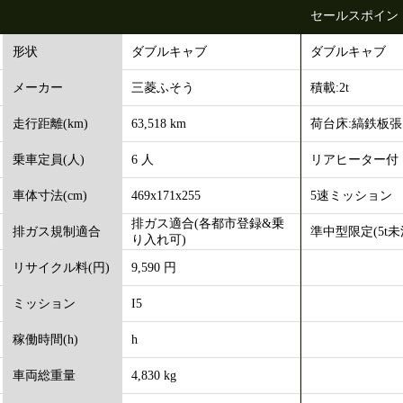
セールスポイン
ダブルキャブ
ダブルキャブ
形状
三菱ふそう
積載:2t
メーカー
63,518 km
荷台床:縞鉄板張
走行距離(km)
6 人
リアヒーター付
乗車定員(人)
469x171x255
5速ミッション
車体寸法(cm)
排ガス適合(各都市登録&乗
準中型限定(5t
排ガス規制適合
り入れ可)
9,590 円
リサイクル料(円)
I5
ミッション
h
稼働時間(h)
4,830 kg
車両総重量