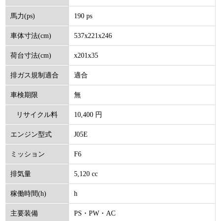
190 ps
馬力(ps)
537x221x246
車体寸法(cm)
x201x35
荷台寸法(cm)
適合
排ガス規制適合
無
車検期限
10,400 円
リサイクル料
J05E
エンジン型式
(円)
F6
ミッション
5,120 cc
排気量
h
稼働時間(h)
PS・PW・AC
主要装備