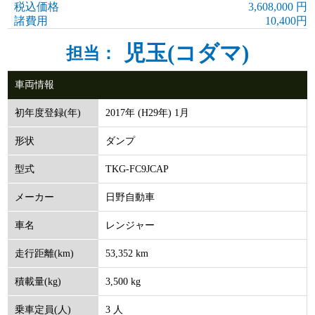
税込価格
3,608,000 円
諸費用
10,400円
児玉(コダマ)
担当：
車両情報
2017年 (H29年) 1月
初年度登録(年)
ダンプ
形状
TKG-FC9JCAP
型式
日野自動車
メーカー
レンジャー
車名
53,352 km
走行距離(km)
3,500 kg
積載量(kg)
3 人
乗車定員(人)