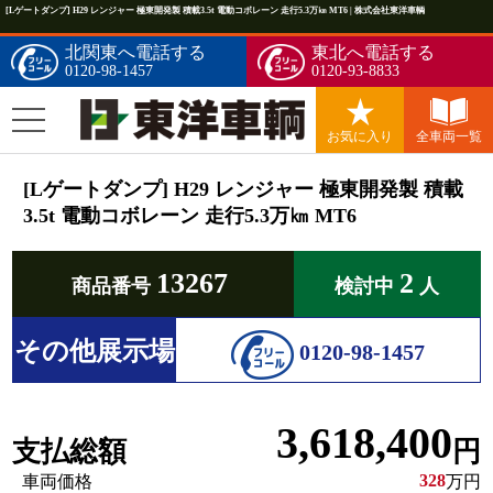
[Lゲートダンプ] H29 レンジャー 極東開発製 積載3.5t 電動コボレーン 走行5.3万㎞ MT6 | 株式会社東洋車輌
北関東へ電話する
東北へ電話する
0120-98-1457
0120-93-8833
お気に入り
全車両一覧
[Lゲートダンプ] H29 レンジャー 極東開発製 積載
3.5t 電動コボレーン 走行5.3万㎞ MT6
13267
2
商品番号
検討中
人
その他展示場
0120-98-1457
3,618,400
支払総額
円
328
車両価格
万円