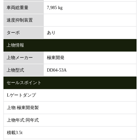
7,985 kg
車両総重量
速度抑制装置
あり
ターボ
上物情報
極東開発
上物メーカー
DD04-53A
上物型式
セールスポイント
Lゲートダンプ
上物:極東開発製
上物年式:同年式
積載3.5t