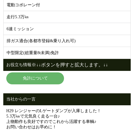
電動コボレーン付
走行5.3万㎞
6速ミッション
排ガス適合(各都市登録&乗り入れ可)
中型限定(総重量8t未満)免許
※↓↓ボタンを押すと拡大します。↓↓
お役立ち情報
免許について
当社からの一言
H29 レンジャーのLゲートダンプが入庫しました！
5.3万㎞で元気良く走る一台♪
上物動作も良好ですのでこれから活躍する車輌♪
お問い合わせはお早めに！