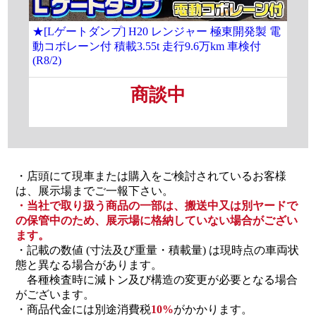
★[Lゲートダンプ] H20 レンジャー 極東開発製 電
[大
動コボレーン付 積載3.55t 走行9.6万km 車検付
載8
(R8/2)
商談中
・店頭にて現車または購入をご検討されているお客様
は、展示場までご一報下さい。
・当社で取り扱う商品の一部は、搬送中又は別ヤードで
の保管中のため、展示場に格納していない場合がござい
ます。
・記載の数値 (寸法及び重量・積載量) は現時点の車両状
態と異なる場合があります。
各種検査時に減トン及び構造の変更が必要となる場合
がございます。
・商品代金には別途消費税
10%
がかかります。