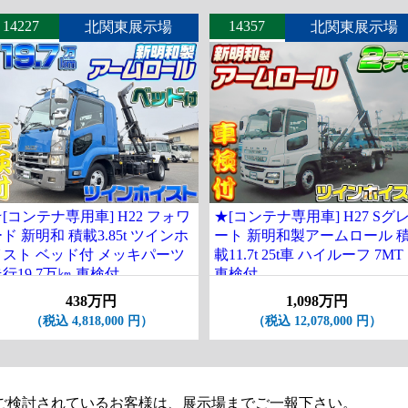
14227
14357
北関東展示場
北関東展示場
[コンテナ専用車] H22 フォワ
★[コンテナ専用車] H27 Sグ
ド 新明和 積載3.85t ツインホ
ート 新明和製アームロール 
イスト ベッド付 メッキパーツ
載11.7t 25t車 ハイルーフ 7MT
行19.7万㎞ 車検付
車検付
438万円
1,098万円
（税込 4,818,000 円）
（税込 12,078,000 円）
ご検討されているお客様は、展示場までご一報下さい。