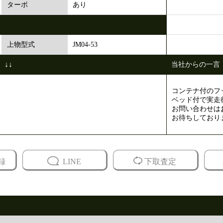
あり
ターボ
JM04-53
上物型式
↓↓
当社からの一言
コンテナ付のフ
ベッド付で実走
お問い合わせは
お待ちしており
録
LINE
下取査定