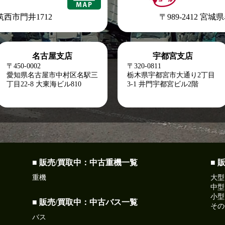
県筑西市門井1712
〒989-2412 宮
名古屋支店
宇都宮支店
〒450-0002
〒320-0811
愛知県名古屋市中村区名駅三
栃木県宇都宮市大通り2丁目
丁目22-8
大東海ビル810
3-1 井門宇都宮ビル2階
■ 販売/買取中：中古重機一覧
■ 
重機
大型
中型
小型
■ 販売/買取中：中古バス一覧
その
バス