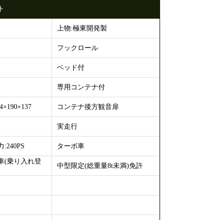
ト
上物:極東開発製
フックロール
ベッド付
専用コンテナ付
190×137
コンテナ後方観音扉
実走行
240PS
ターボ車
車(乗り入れ登
中型限定(総重量8t未満)免許