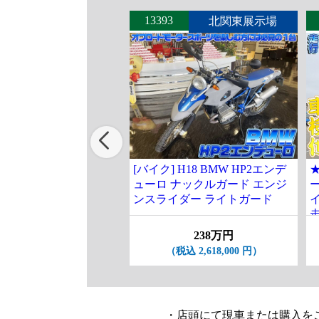
13393
北関東展示場
[バイク] H18 BMW HP2エンデ
★
ューロ ナックルガード エンジ
ー
ンスライダー ライトガード
走
238万円
（税込 2,618,000 円）
・店頭にて現車または購入を