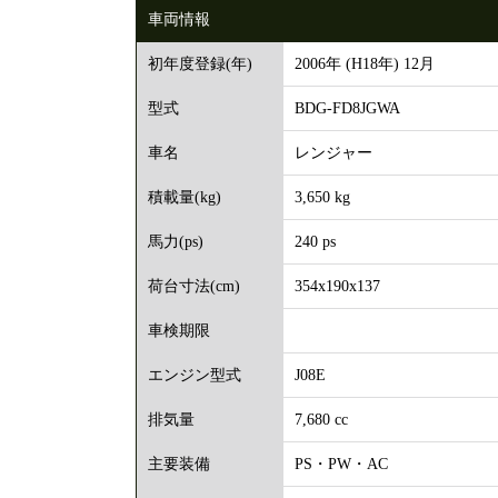
車両情報
2006年 (H18年) 12月
初年度登録(年)
BDG-FD8JGWA
型式
レンジャー
車名
3,650 kg
積載量(kg)
240 ps
馬力(ps)
354x190x137
荷台寸法(cm)
車検期限
J08E
エンジン型式
7,680 cc
排気量
PS・PW・AC
主要装備