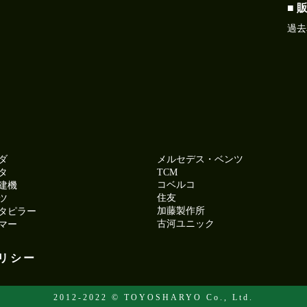
■ 
過去
ダ
メルセデス・ベンツ
タ
TCM
コベルコ
建機
住友
ツ
加藤製作所
タピラー
古河ユニック
マー
リシー
2012-2022 © TOYOSHARYO Co., Ltd.