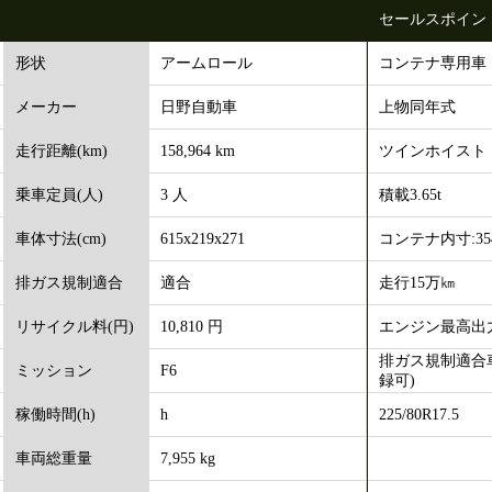
セールスポイン
アームロール
コンテナ専用車
形状
日野自動車
上物同年式
メーカー
158,964 km
ツインホイスト
走行距離(km)
3 人
積載3.65t
乗車定員(人)
615x219x271
コンテナ内寸:354×
車体寸法(cm)
適合
走行15万㎞
排ガス規制適合
10,810 円
エンジン最高出力:
リサイクル料(円)
排ガス規制適合
F6
ミッション
録可)
h
225/80R17.5
稼働時間(h)
7,955 kg
車両総重量