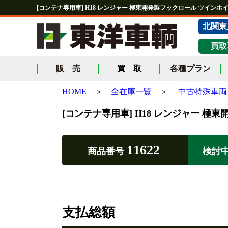
[コンテナ専用車] H18 レンジャー 極東開発製フックロール ツインホイ
北関東
買取
販 売
買 取
各種プラン
HOME
＞
全在庫一覧
＞
中古特殊車両 
[コンテナ専用車] H18 レンジャー 極
11622
商品番号
検討
支払総額