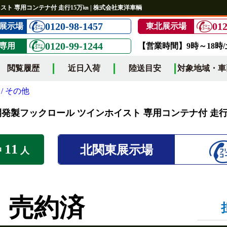
スト 専用コンテナ付 走行15万㎞ | 株式会社東洋車輌
0120-98-1457
012
展示場
東北展示場
0120-99-1244
専用
【営業時間】9時～18時
閲覧履歴
近日入荷
陸送目安
対象地域・車
/ その他
東開発製フックロール ツインホイスト 専用コンテナ付 走行
11
北関東展示場
中
人
売約済