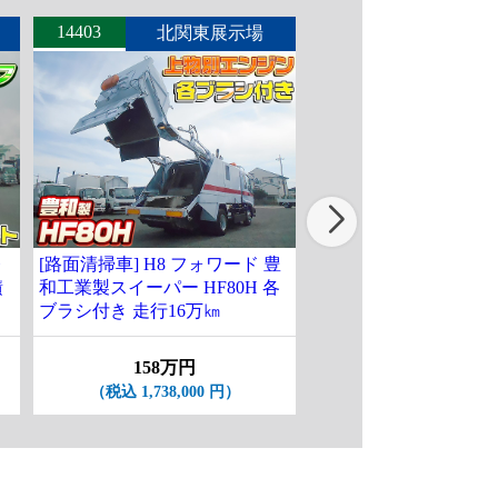
14403
14464
北関東展示場
北関東
レ
[路面清掃車] H8 フォワード 豊
[コンテナ専用車] R1 
積
和工業製スイーパー HF80H 各
ド 新明和製アームロー
ブラシ付き 走行16万㎞
ンホイスト 積載3.75t 
km台
158万円
548万円
（税込 1,738,000 円）
（税込 6,028,000 