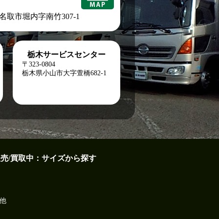
城県名取市堀内字南竹307-1
栃木サービスセンター
〒323-0804
栃木県小山市大字萱橋682-1
販売/買取中：サイズから探す
他