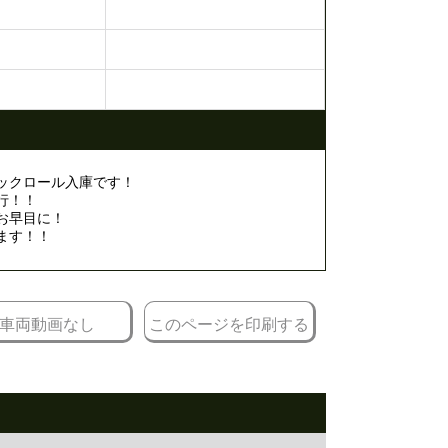
ックロール入庫です！
行！！
お早目に！
ます！！
車両動画なし
このページを印刷する