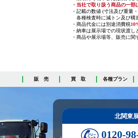
・当社で取り扱う商品の一部
・記載の数値 (寸法及び重量
各種検査時に減トン及び構造
・商品代金には別途消費税
10
・納車は展示場での現状渡し
・商品や展示場等、販売に関す
販 売
買 取
各種プラン
北関東
0120-98