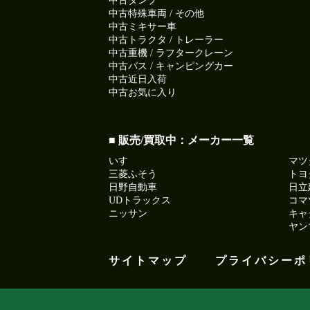
中古ダンプ
中古特殊車両 / その他
中古ミキサー車
中古トラクタ / トレーラー
中古重機 / ラフタークレーン
中古バス / キャンピングカー
中古近日入荷
中古お気に入り
■ 販売/買取中：メーカー一覧
いすゞ
マツ
三菱ふそう
トヨ
日野自動車
日立
UDトラックス
コマ
ニッサン
キャ
ヤン
サイトマップ
プライバシーポ