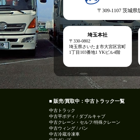
〒309-1107 茨城
埼玉本社
〒330-0802
埼玉県さいたま市大宮区宮町
1丁目103番地1
YKビル4階
■ 販売/買取中：中古トラック一覧
中古トラック
中古平ボディ / ダブルキャブ
中古クレーン・セルフ/特殊クレーン
中古ウィング / バン
中古冷蔵冷凍車