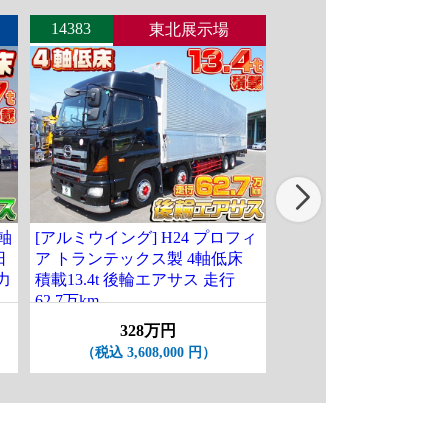
14383
14442
東北展示場
北関東
4軸
[アルミウイング] H24 プロフィ
[パネルウイング] H27
日
ア トランテックス製 4軸低床
グレート パブコ製 4軸
力
積載13.4t 後輪エアサス 走行
輪エアサス ハイルーフ
62.7万km
13.5t 走行89.2万km
328万円
238万円
（税込 3,608,000 円）
（税込 2,618,000 