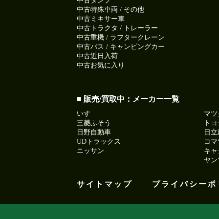
中古ダンプ
中古特殊車両 / その他
中古ミキサー車
中古トラクタ / トレーラー
中古重機 / ラフタークレーン
中古バス / キャンピングカー
中古近日入荷
中古お気に入り
■ 販売/買取中：メーカー一覧
いすゞ
マツ
三菱ふそう
トヨ
日野自動車
日立
UDトラックス
コマ
ニッサン
キャ
ヤン
サイトマップ
プライバシーポ