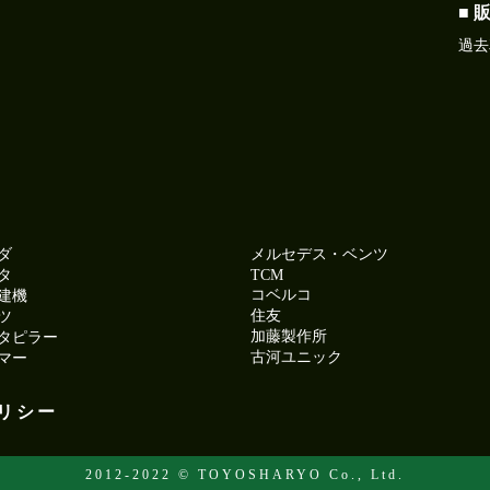
■ 
過去
ダ
メルセデス・ベンツ
タ
TCM
コベルコ
建機
住友
ツ
加藤製作所
タピラー
古河ユニック
マー
リシー
2012-2022 © TOYOSHARYO Co., Ltd.