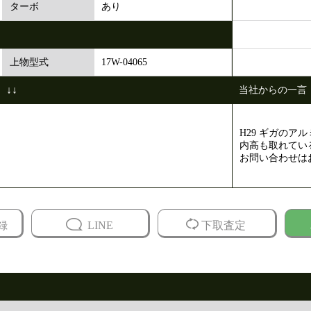
あり
ターボ
17W-04065
上物型式
↓↓
当社からの一言
H29 ギガのア
内高も取れてい
お問い合わせは
録
LINE
下取査定