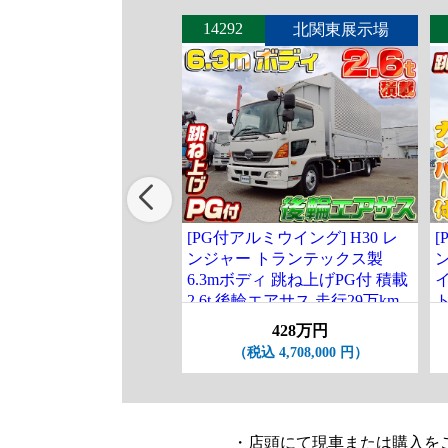
14292
北関東展示場
[PG付アルミウイング] H30 レ
[
ンジャー トランテックス製
6.3mボディ 跳ね上げPG付 積載
2.6t 後輪エアサス 走行29万km
ト
台
428万円
（税込 4,708,000 円）
・店頭にて現車または購入を