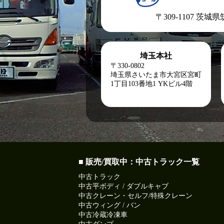
〒309-1107 茨城
埼玉本社
〒330-0802
埼玉県さいたま市大宮区宮町
1丁目103番地1
YKビル4階
■ 販売/買取中：中古トラック一覧
中古トラック
中古平ボディ / ダブルキャブ
中古クレーン・セルフ/特殊クレーン
中古ウィング / バン
中古冷蔵冷凍車