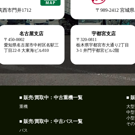
県筑西市門井1712
〒989-2412 宮
名古屋支店
宇都宮支店
〒450-0002
〒320-0811
愛知県名古屋市中村区名駅三
栃木県宇都宮市大通り2丁目
丁目22-8
大東海ビル810
3-1 井門宇都宮ビル2階
■ 販売/買取中：中古重機一覧
■ 
重機
大型
中型
小型
■ 販売/買取中：中古バス一覧
その
バス