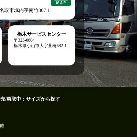
城県名取市堀内字南竹307-1
栃木サービスセンター
〒323-0804
栃木県小山市大字萱橋682-1
販売/買取中：サイズから探す
他