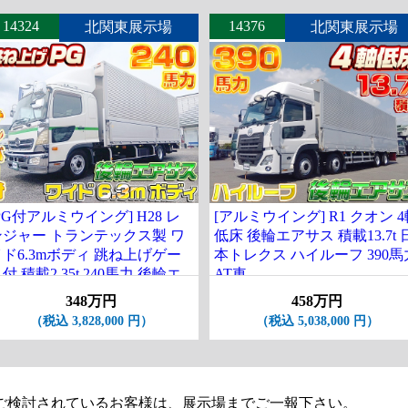
14324
14376
北関東展示場
北関東展示場
PG付アルミウイング] H28 レ
[アルミウイング] R1 クオン 
ンジャー トランテックス製 ワ
低床 後輪エアサス 積載13.7t 
イド6.3mボディ 跳ね上げゲー
本トレクス ハイルーフ 390馬
付 積載2.35t 240馬力 後輪エ
AT車
アサス ナンバー付
348万円
458万円
（税込 3,828,000 円）
（税込 5,038,000 円）
ご検討されているお客様は、展示場までご一報下さい。