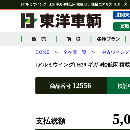
[アルミウイング] H29 ギガ 4軸低床 積載13.6t 後輪エアサス リターダ
北関東
買取
販 売
買 取
各種プラン
HOME
＞
全在庫一覧
＞
中古ウィング 
[アルミウイング] H29 ギガ 4軸低床 積載
12556
商品番号
検討
5,
支払総額