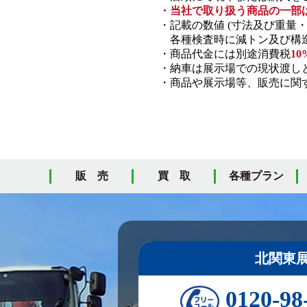
・当社で取り扱う商品の一部
・記載の数値 (寸法及び重量
各種検査時に減トン及び構造
・商品代金には別途消費税
10
・納車は展示場での現状渡し
・商品や展示場等、販売に関す
販 売
買 取
各種プラン
北関東
0120-98