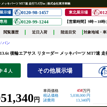
ー メッキパーツ MT7速 走行75.9万㎞ | 株式会社東洋車輌
0120-98-1457
012
展示場
東北展示場
0120-99-1244
専用
【営業時間】9時～18時
閲覧履歴
近日入荷
陸送目安
対象地域・車
/ バン
13.6t 後輪エアサス リターダー メッキパーツ MT7速 走行
4
その他展示場
中
人
458
車両価格
万円
051,340
税込価格
5,038,000 円
円
諸費用
13,340円