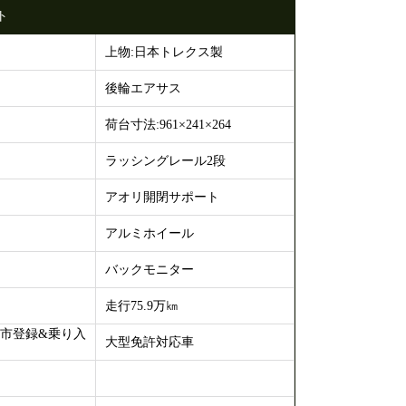
ト
上物:日本トレクス製
後輪エアサス
荷台寸法:961×241×264
ラッシングレール2段
アオリ開閉サポート
アルミホイール
バックモニター
走行75.9万㎞
都市登録&乗り入
大型免許対応車