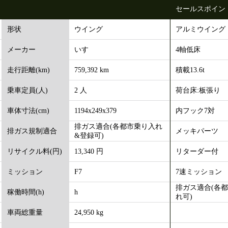
セールスポイン
ウイング
アルミウイング
形状
いすゞ
4軸低床
メーカー
759,392 km
積載13.6t
走行距離(km)
2 人
荷台床:板張り
乗車定員(人)
1194x249x379
内フック7対
車体寸法(cm)
排ガス適合(各都市乗り入れ
メッキパーツ
排ガス規制適合
&登録可)
13,340 円
リターダー付
リサイクル料(円)
F7
7速ミッション
ミッション
排ガス適合(各
h
稼働時間(h)
れ可)
24,950 kg
車両総重量