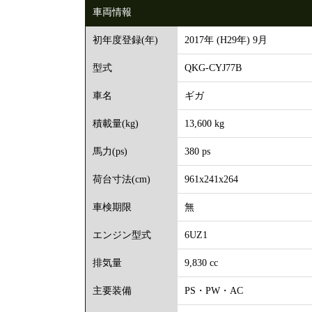
車両情報
2017年 (H29年) 9月
初年度登録(年)
QKG-CYJ77B
型式
ギガ
車名
13,600 kg
積載量(kg)
380 ps
馬力(ps)
961x241x264
荷台寸法(cm)
無
車検期限
6UZ1
エンジン型式
9,830 cc
排気量
PS・PW・AC
主要装備