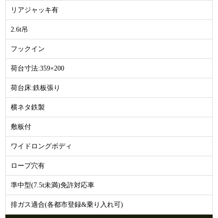
リアジャッキ有
2.6t吊
フックイン
荷台寸法:359×200
荷台床:鉄板張り
横ネタ鉄製
敷板付
ワイドロングボディ
ロープ穴有
準中型(7.5t未満)免許対応車
排ガス適合(各都市登録&乗り入れ可)