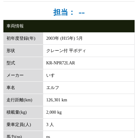
--
担当：
車両情報
2003年 (H15年) 5月
初年度登録(年)
クレーン付 平ボディ
形状
KR-NPR72LAR
型式
いすゞ
メーカー
エルフ
車名
126,301 km
走行距離(km)
2,000 kg
積載量(kg)
3 人
乗車定員(人)
ps
馬力(ps)