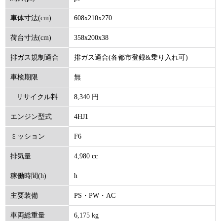
608x210x270
車体寸法(cm)
358x200x38
荷台寸法(cm)
排ガス適合(各都市登録&乗り入れ可)
排ガス規制適合
無
車検期限
8,340 円
リサイクル料
4HJ1
エンジン型式
(円)
F6
ミッション
4,980 cc
排気量
h
稼働時間(h)
PS・PW・AC
主要装備
6,175 kg
車両総重量