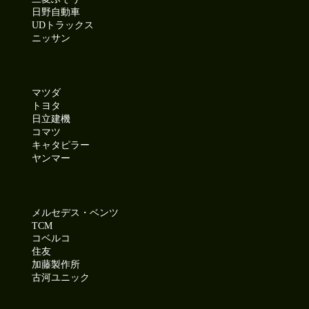
日野自動車
UDトラックス
ニッサン
マツダ
トヨタ
日立建機
コマツ
キャタピラー
ヤンマー
メルセデス・ベンツ
TCM
コベルコ
住友
加藤製作所
古河ユニック