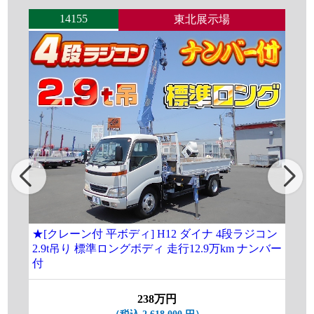
14155
東北展示場
★[クレーン付 平ボディ] H12 ダイナ 4段ラジコン
[
2.9t吊り 標準ロングボディ 走行12.9万km ナンバー
ラ
付
238万円