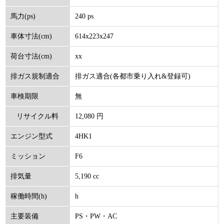
240 ps
馬力(ps)
614x223x247
車体寸法(cm)
xx
荷台寸法(cm)
排ガス適合(各都市乗り入れ&登録可)
排ガス規制適合
無
車検期限
12,080 円
リサイクル料
4HK1
エンジン型式
(円)
F6
ミッション
5,190 cc
排気量
h
稼働時間(h)
PS・PW・AC
主要装備