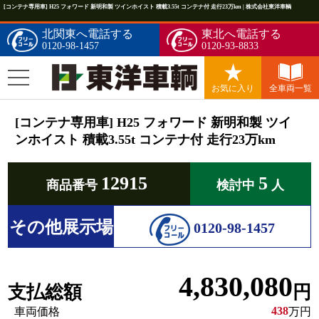
[コンテナ専用車] H25 フォワード 新明和製 ツインホイスト 積載3.55t コンテナ付 走行23万km | 株式会社東洋車輌
北関東へ電話する
東北へ電話する
0120-98-1457
0120-93-8833
お気に入り
全車両一覧
[コンテナ専用車] H25 フォワード 新明和製 ツイ
ンホイスト 積載3.55t コンテナ付 走行23万km
12915
5
商品番号
検討中
人
その他展示場
0120-98-1457
4,830,080
支払総額
円
438
車両価格
万円