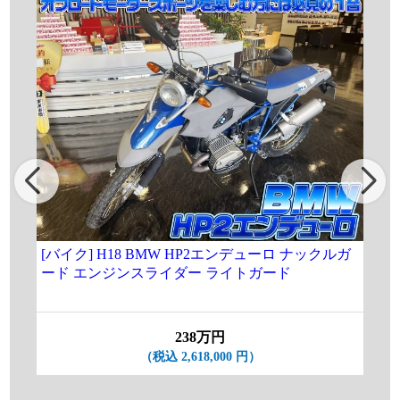
[バイク] H18 BMW HP2エンデューロ ナックルガ
★[
ード エンジンスライダー ライトガード
3.
19
238万円
（税込 2,618,000 円）