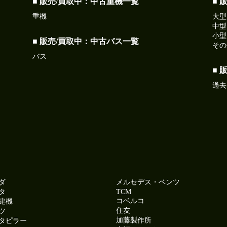
■ 販売/買取中：中古重機一覧
■ 
重機
大型
中型
小型
■ 販売/買取中：中古バス一覧
その
バス
■ 
過去
ダ
メルセデス・ベンツ
タ
TCM
コベルコ
建機
住友
ツ
加藤製作所
タピラー