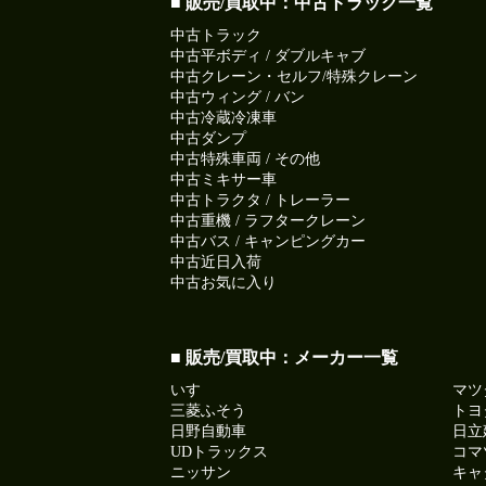
■ 販売/買取中：中古トラック一覧
中古トラック
中古平ボディ / ダブルキャブ
中古クレーン・セルフ/特殊クレーン
中古ウィング / バン
中古冷蔵冷凍車
中古ダンプ
中古特殊車両 / その他
中古ミキサー車
中古トラクタ / トレーラー
中古重機 / ラフタークレーン
中古バス / キャンピングカー
中古近日入荷
中古お気に入り
■ 販売/買取中：メーカー一覧
いすゞ
マツ
三菱ふそう
トヨ
日野自動車
日立
UDトラックス
コマ
ニッサン
キャ