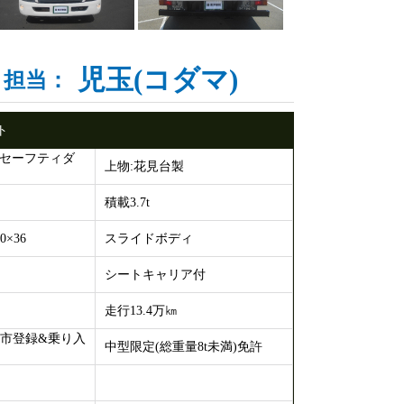
児玉(コダマ)
担当：
ト
/セーフティダ
上物:花見台製
積載3.7t
0×36
スライドボディ
シートキャリア付
走行13.4万㎞
都市登録&乗り入
中型限定(総重量8t未満)免許