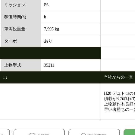
F6
ミッション
h
稼働時間(h)
7,995 kg
車両総重量
あり
ターボ
35211
上物型式
↓↓
当社からの一言
H28 デュトロ
積載が3.7t取
上物動作も良好な
早い者勝ちの一