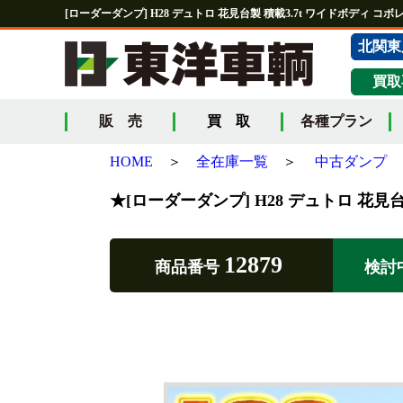
[ローダーダンプ] H28 デュトロ 花見台製 積載3.7t ワイドボディ コボレ
北関東
買取
販 売
買 取
各種プラン
HOME
＞
全在庫一覧
＞
中古ダンプ
★[ローダーダンプ] H28 デュトロ 花見台
12879
商品番号
検討