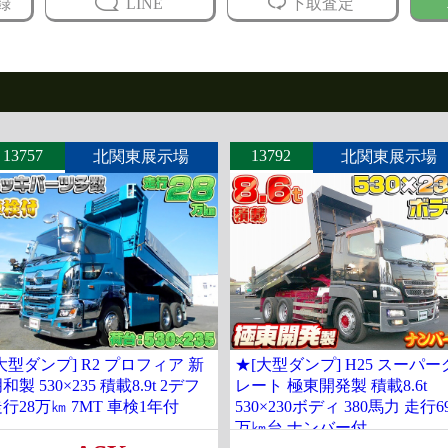
録
LINE
下取査定
13757
13792
北関東展示場
北関東展示場
大型ダンプ] R2 プロフィア 新
★[大型ダンプ] H25 スーパー
和製 530×235 積載8.9t 2デフ
レート 極東開発製 積載8.6t
行28万㎞ 7MT 車検1年付
530×230ボディ 380馬力 走行6
万㎞台 ナンバー付