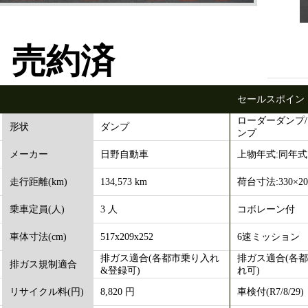
売約済
セールスポイン
ローダーダンプ
ダンプ
形状
ンプ
日野自動車
上物年式:同年式
メーカー
134,573 km
荷台寸法:330×20
走行距離(km)
3 人
コボレーン付
乗車定員(人)
517x209x252
6速ミッション
車体寸法(cm)
排ガス適合(各都市乗り入れ
排ガス適合(各
排ガス規制適合
&登録可)
れ可)
8,820 円
車検付(R7/8/29)
リサイクル料(円)