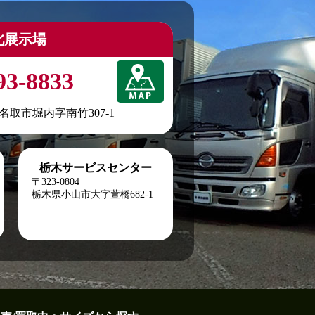
北展示場
93-8833
城県名取市堀内字南竹307-1
栃木サービスセンター
〒323-0804
栃木県小山市大字萱橋682-1