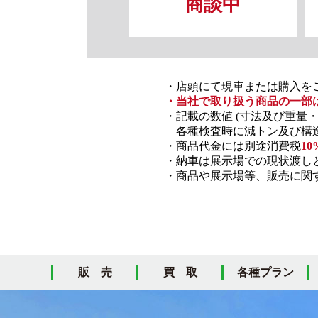
商談中
・店頭にて現車または購入を
・当社で取り扱う商品の一部
・記載の数値 (寸法及び重量
各種検査時に減トン及び構造
・商品代金には別途消費税
10
・納車は展示場での現状渡し
・商品や展示場等、販売に関す
販 売
買 取
各種プラン