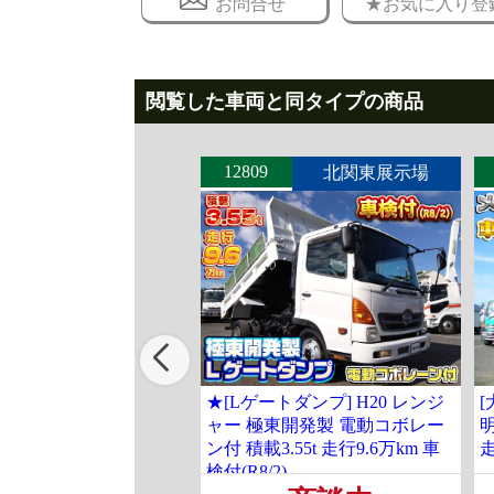
お問合せ
★お気に入り登
閲覧した車両と同タイプの商品
12809
北関東展示場
★[Lゲートダンプ] H20 レンジ
[
ャー 極東開発製 電動コボレー
明
ン付 積載3.55t 走行9.6万km 車
走
検付(R8/2)