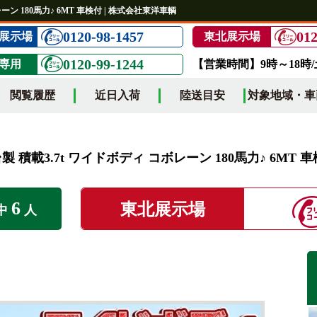
ーン 180馬力♪ 6MT 車検付 | 株式会社東洋車輌
0120-98-1457
012
展示場
東北展示場
0120-99-1244
専用
【営業時間】9時～18時
閲覧履歴
近日入荷
陸送目安
対象地域・車
製 積載3.7t ワイドボディ コボレーン 180馬力♪ 6MT 
6
東北展示場
中
人