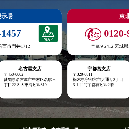
展示場
東
-1457
0120-
県筑西市門井1712
〒989-2412 宮
名古屋支店
宇都宮支店
〒450-0002
〒320-0811
愛知県名古屋市中村区名駅三
栃木県宇都宮市大通り2丁目
丁目22-8
大東海ビル810
3-1 井門宇都宮ビル2階