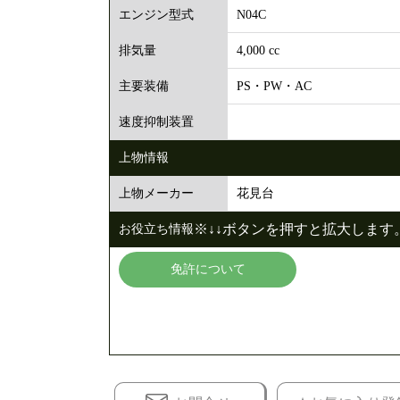
N04C
エンジン型式
4,000 cc
排気量
PS・PW・AC
主要装備
速度抑制装置
上物情報
花見台
上物メーカー
※↓↓ボタンを押すと拡大します。
お役立ち情報
免許について