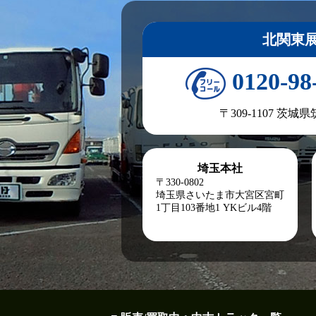
北関東
0120-98
〒309-1107 茨城
埼玉本社
〒330-0802
埼玉県さいたま市大宮区宮町
1丁目103番地1
YKビル4階