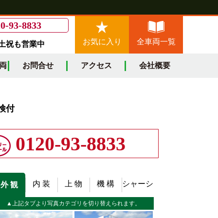
0-93-8833
お気に入り
全車両一覧
/土祝も営業中
両
お問合せ
アクセス
会社概要
車検付
0120-93-8833
内 装
上 物
機 構
シャーシ
外 観
▲上記タブより写真カテゴリを切り替えられます。