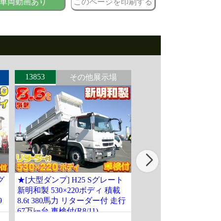
車両動画あり
このページを印刷する
13853
14206
その他展示場
北関東
グ
★[大型ダンプ] H25 Sグレート
★[ローダーダンプ] H9
新明和製 530×220ボディ 積載
スライドボディ 積載2t
9
8.6t 380馬力 リターダー付 走行
ー 走行12.4万㎞ 車検
67万㎞台 車検付(R8/11)
付(R9/3月)