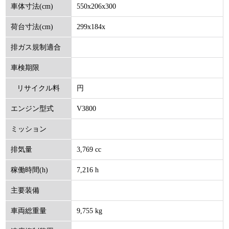
550x206x300
車体寸法(cm)
299x184x
荷台寸法(cm)
排ガス規制適合
車検期限
円
リサイクル料
V3800
エンジン型式
(円)
ミッション
3,769 cc
排気量
7,216 h
稼働時間(h)
主要装備
9,755 kg
車両総重量