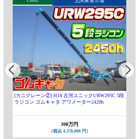
13892
北関東展示場
[カニクレーン②] H18 古河ユニックURW295C 5段
[カ
ラジコン ゴムキャタ アワメーター2420h
ラジ
398万円
（税込 4,378,000 円）