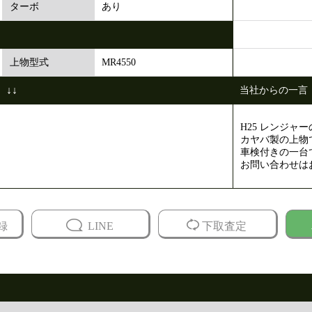
あり
ターボ
MR4550
上物型式
↓↓
当社からの一言
H25 レンジ
カヤバ製の上物
車検付きの一台
お問い合わせは
録
LINE
下取査定