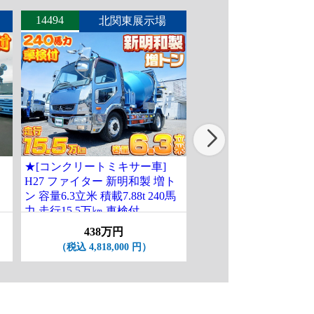
14494
14545
北関東展示場
北関東
★[コンクリートミキサー車]
★[コンクリートミキサ
H27 ファイター 新明和製 増ト
H24 レンジャー カヤ
ン 容量6.3立米 積載7.88t 240馬
ン 2デフ 容量9.8立米 積載
力 走行15.5万㎞ 車検付
電動ホッパー 車検付R9
438万円
298万円
（税込 4,818,000 円）
（税込 3,278,000 