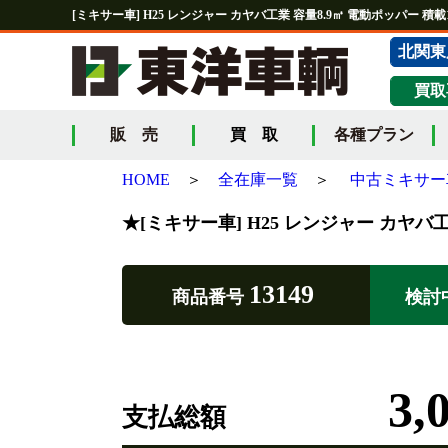
[ミキサー車] H25 レンジャー カヤバ工業 容量8.9㎥ 電動ポッパー 積載11
北関東
買取
販 売
買 取
各種プラン
HOME
＞
全在庫一覧
＞
中古ミキサー
★[ミキサー車] H25 レンジャー カヤバ工業
13149
商品番号
検討
3,
支払総額