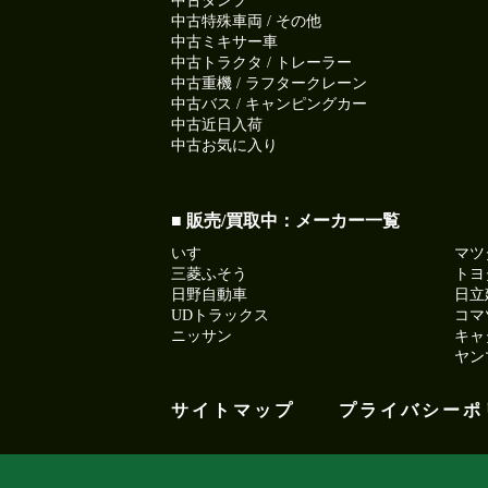
中古ダンプ
中古特殊車両 / その他
中古ミキサー車
中古トラクタ / トレーラー
中古重機 / ラフタークレーン
中古バス / キャンピングカー
中古近日入荷
中古お気に入り
■ 販売/買取中：メーカー一覧
いすゞ
マツ
三菱ふそう
トヨ
日野自動車
日立
UDトラックス
コマ
ニッサン
キャ
ヤン
サイトマップ
プライバシーポ