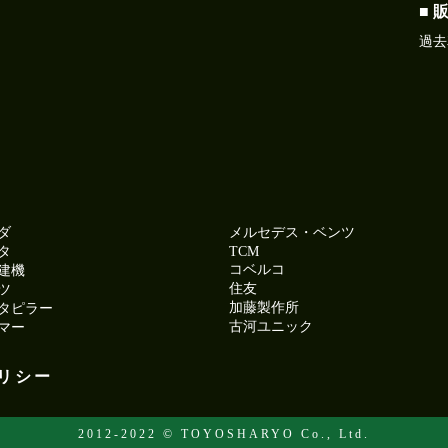
■ 
過去
ダ
メルセデス・ベンツ
タ
TCM
コベルコ
建機
住友
ツ
加藤製作所
タピラー
古河ユニック
マー
リシー
2012-2022 © TOYOSHARYO Co., Ltd.