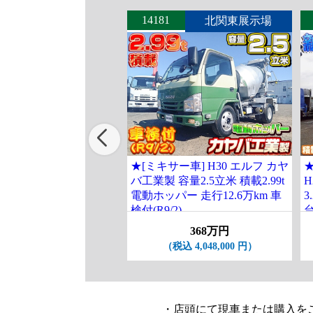
14181
北関東展示場
★[ミキサー車] H30 エルフ カヤ
バ工業製 容量2.5立米 積載2.99t
H
電動ホッパー 走行12.6万km 車
3
検付(R9/2)
368万円
（税込 4,048,000 円）
・店頭にて現車または購入を