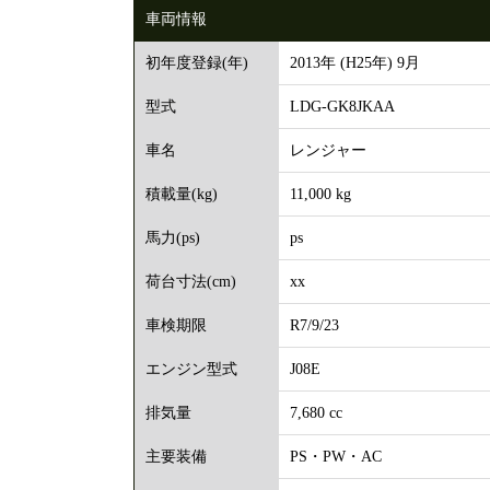
車両情報
2013年 (H25年) 9月
初年度登録(年)
LDG-GK8JKAA
型式
レンジャー
車名
11,000 kg
積載量(kg)
ps
馬力(ps)
xx
荷台寸法(cm)
R7/9/23
車検期限
J08E
エンジン型式
7,680 cc
排気量
PS・PW・AC
主要装備