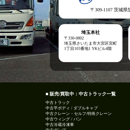
〒309-1107 茨城
埼玉本社
〒330-0802
埼玉県さいたま市大宮区宮町
1丁目103番地1
YKビル4階
■ 販売/買取中：中古トラック一覧
中古トラック
中古平ボディ / ダブルキャブ
中古クレーン・セルフ/特殊クレーン
中古ウィング / バン
中古冷蔵冷凍車