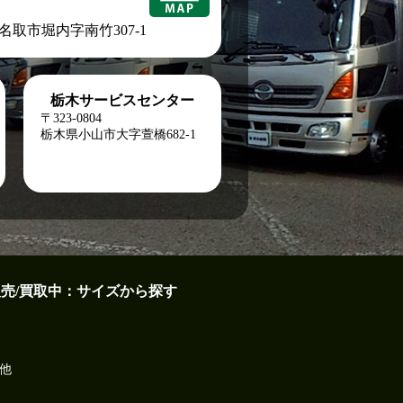
城県名取市堀内字南竹307-1
栃木サービスセンター
〒323-0804
栃木県小山市大字萱橋682-1
販売/買取中：サイズから探す
他