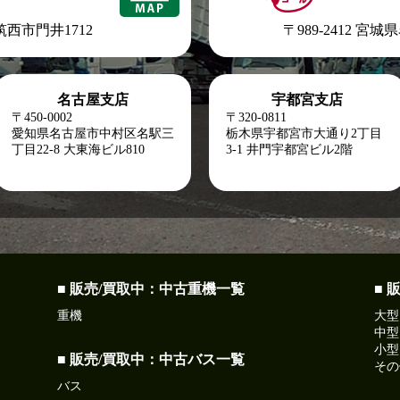
県筑西市門井1712
〒989-2412 宮
名古屋支店
宇都宮支店
〒450-0002
〒320-0811
愛知県名古屋市中村区名駅三
栃木県宇都宮市大通り2丁目
丁目22-8
大東海ビル810
3-1 井門宇都宮ビル2階
■ 販売/買取中：中古重機一覧
■ 
重機
大型
中型
小型
■ 販売/買取中：中古バス一覧
その
バス