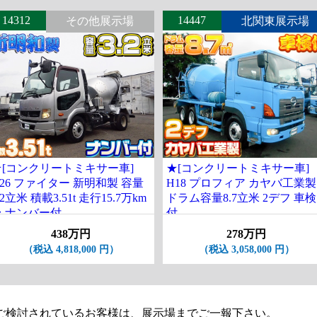
14312
14447
その他展示場
北関東展示場
★[コンクリートミキサー車]
★[コンクリートミキサー車]
26 ファイター 新明和製 容量
H18 プロフィア カヤバ工業製
.2立米 積載3.51t 走行15.7万km
ドラム容量8.7立米 2デフ 車検
台 ナンバー付
付
438万円
278万円
（税込 4,818,000 円）
（税込 3,058,000 円）
ご検討されているお客様は、展示場までご一報下さい。