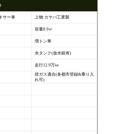
ト
キサー車
上物:カヤバ工業製
容量8.9㎥
増トン車
水タンク(放水銃有)
走行12.9万㎞
排ガス適合(各都市登録&乗り入
れ可)