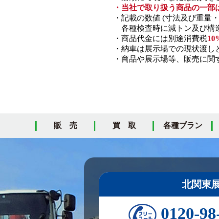
・当社で取り扱う商品の一部
・記載の数値 (寸法及び重量
各種検査時に減トン及び構造
・商品代金には別途消費税
10
・納車は展示場での現状渡し
・商品や展示場等、販売に関す
販 売
買 取
各種プラン
北関東
0120-98