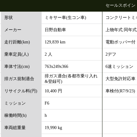
セールスポイン
ミキサー車(生コン車)
コンクリートミ
形状
日野自動車
上物年式:同年式
メーカー
129,839 km
電動ポッパー付
走行距離(km)
2 人
2デフ
乗車定員(人)
763x249x366
6速ミッション
車体寸法(cm)
排ガス適合(各都市乗り入れ
大型免許対応車
排ガス規制適合
&登録可)
10,400 円
車検付(R7/9/23)
リサイクル料(円)
F6
ミッション
h
稼働時間(h)
19,990 kg
車両総重量