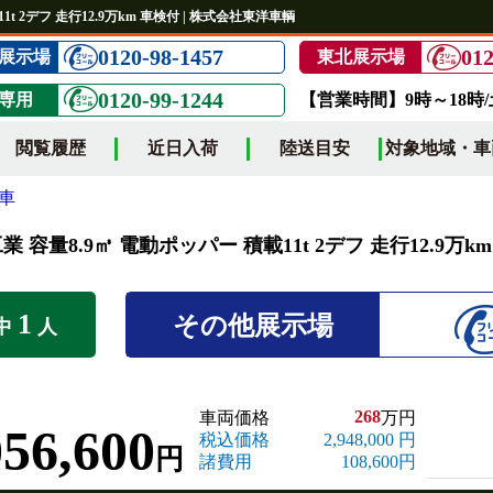
t 2デフ 走行12.9万km 車検付 | 株式会社東洋車輌
0120-98-1457
012
展示場
東北展示場
0120-99-1244
専用
【営業時間】9時～18時
閲覧履歴
近日入荷
陸送目安
対象地域・車
車
 容量8.9㎥ 電動ポッパー 積載11t 2デフ 走行12.9万k
1
その他展示場
中
人
268
車両価格
万円
056,600
税込価格
2,948,000 円
円
諸費用
108,600円