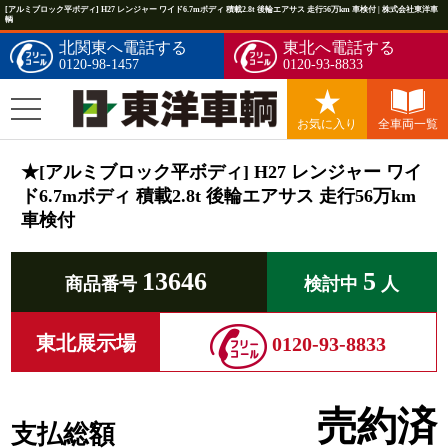
[アルミブロック平ボディ] H27 レンジャー ワイド6.7mボディ 積載2.8t 後輪エアサス 走行56万km 車検付 | 株式会社東洋車
輌
北関東へ電話する
東北へ電話する
0120-98-1457
0120-93-8833
お気に入り
全車両一覧
★[アルミブロック平ボディ] H27 レンジャー ワイ
ド6.7mボディ 積載2.8t 後輪エアサス 走行56万km
車検付
13646
5
商品番号
検討中
人
東北展示場
0120-93-8833
売約済
支払総額