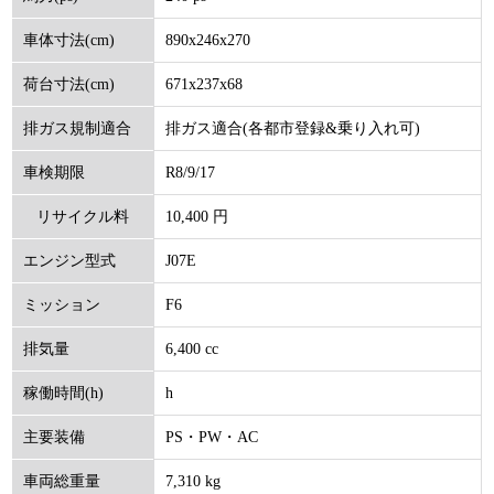
890x246x270
車体寸法(cm)
671x237x68
荷台寸法(cm)
排ガス適合(各都市登録&乗り入れ可)
排ガス規制適合
R8/9/17
車検期限
10,400 円
リサイクル料
J07E
エンジン型式
(円)
F6
ミッション
6,400 cc
排気量
h
稼働時間(h)
PS・PW・AC
主要装備
7,310 kg
車両総重量