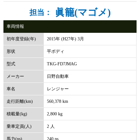
眞籠(マゴメ)
担当：
車両情報
2015年 (H27年) 3月
初年度登録(年)
平ボディ
形状
TKG-FD7JMAG
型式
日野自動車
メーカー
レンジャー
車名
560,378 km
走行距離(km)
2,800 kg
積載量(kg)
2 人
乗車定員(人)
240 ps
馬力(ps)