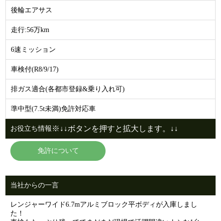
後輪エアサス
走行:56万km
6速ミッション
車検付(R8/9/17)
排ガス適合(各都市登録&乗り入れ可)
準中型(7.5t未満)免許対応車
※↓↓ボタンを押すと拡大します。↓↓
お役立ち情報
免許について
当社からの一言
レンジャーワイド6.7mアルミブロック平ボディが入庫しまし
た！