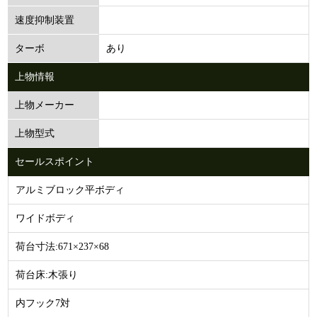
速度抑制装置
あり
ターボ
上物情報
上物メーカー
上物型式
セールスポイント
アルミブロック平ボディ
ワイドボディ
荷台寸法:671×237×68
荷台床:木張り
内フック7対