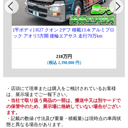
[平ボディ] H27 クオン 2デフ 積載13.4t アルミブロ
[
ック アオリ5方開 後輪エアサス 走行79万km
増ト
付 
218万円
（税込 2,398,000 円）
・店頭にて現車または購入をご検討されているお客様
は、展示場までご一報下さい。
・当社で取り扱う商品の一部は、搬送中又は別ヤードで
の保管中のため、展示場に格納していない場合がござい
ます。
・記載の数値 (寸法及び重量・積載量) は現時点の車両状
態と異なる場合があります。