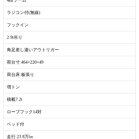
4段ブーム
ラジコン付(無線)
フックイン
2.9t吊り
角足差し違いアウトリガー
荷台寸:464×220×49
荷台床:板張り
増トン
積載7.2t
ロープフック14対
ベッド付
走行:23.8万㎞