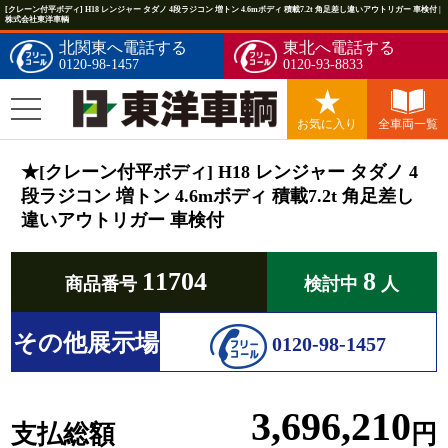
[クレーン付平ボディ] H18 レンジャー タダノ 4段ラジコン 増トン 4.6mボディ 積載7.2t 角足差し違いアウトリガー 車検付 |
株式会社東洋車輌
北関東へ電話する
東北へ電話する
0120-98-1457
0120-93-8833
お気に入り
全車両一覧
★[クレーン付平ボディ] H18 レンジャー タダノ 4
段ラジコン 増トン 4.6mボディ 積載7.2t 角足差し
違いアウトリガー 車検付
11704
8
商品番号
検討中
人
その他展示場
0120-98-1457
3,696,210
支払総額
円