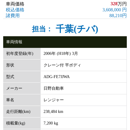
328
車両価格
万円
税込価格
3,608,000 円
諸費用
88,210円
千葉(チバ)
担当：
車両情報
2006年 (H18年) 3月
初年度登録(年)
クレーン付 平ボディ
形状
ADG-FE7JJWA
型式
日野自動車
メーカー
レンジャー
車名
238,484 km
走行距離(km)
7,200 kg
積載量(kg)