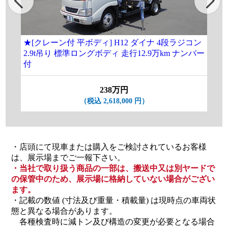
★[クレーン付 平ボディ] H12 ダイナ 4段ラジコン
[
2.9t吊り 標準ロングボディ 走行12.9万km ナンバー
ラ
付
238万円
（税込 2,618,000 円）
・店頭にて現車または購入をご検討されているお客様
は、展示場までご一報下さい。
・当社で取り扱う商品の一部は、搬送中又は別ヤードで
の保管中のため、展示場に格納していない場合がござい
ます。
・記載の数値 (寸法及び重量・積載量) は現時点の車両状
態と異なる場合があります。
各種検査時に減トン及び構造の変更が必要となる場合