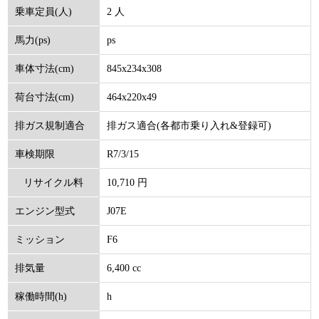
2 人
乗車定員(人)
ps
馬力(ps)
845x234x308
車体寸法(cm)
464x220x49
荷台寸法(cm)
排ガス適合(各都市乗り入れ&登録可)
排ガス規制適合
R7/3/15
車検期限
10,710 円
リサイクル料
J07E
エンジン型式
(円)
F6
ミッション
6,400 cc
排気量
h
稼働時間(h)