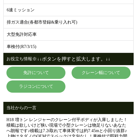
6速ミッション
排ガス適合(各都市登録&乗り入れ可)
大型免許対応車
車検付(R7/3/15)
※↓↓ボタンを押すと拡大します。↓↓
お役立ち情報
免許について
クレーン幅について
ラジコンについて
当社からの一言
H18 増トン レンジャーのクレーン付平ボディが入庫しました！
積載は欲しいけど狭い現場で小型クレーンは物足りないあなた
へ朗報です♪積載は7.2t取れて車体実寸は約7.45mと小回り抜群♪
上物はタダノのOEMでスペックは文句なし！車検付で即戦力間